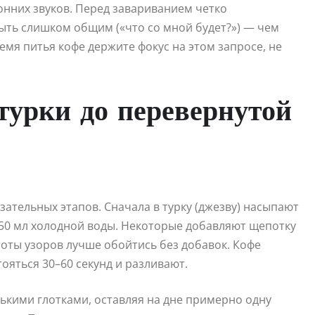
онних звуков. Перед завариванием четко
ыть слишком общим («что со мной будет?») — чем
ремя питья кофе держите фокус на этом запросе, не
турки до перевернутой
зательных этапов. Сначала в турку (джезву) насыпают
150 мл холодной воды. Некоторые добавляют щепотку
тоты узоров лучше обойтись без добавок. Кофе
тояться 30–60 секунд и разливают.
нькими глотками, оставляя на дне примерно одну