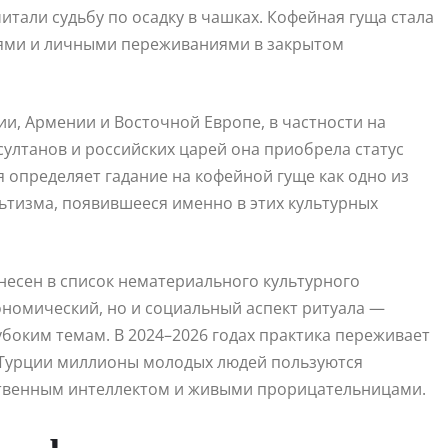
тали судьбу по осадку в чашках. Кофейная гуща стала
нями и личными переживаниями в закрытом
ии, Армении и Восточной Европе, в частности на
султанов и российских царей она приобрела статус
я определяет гадание на кофейной гуще как одно из
тизма, появившееся именно в этих культурных
 внесен в список нематериального культурного
ономический, но и социальный аспект ритуала —
убоким темам. В 2024–2026 годах практика переживает
в Турции миллионы молодых людей пользуются
ственным интеллектом и живыми прорицательницами.