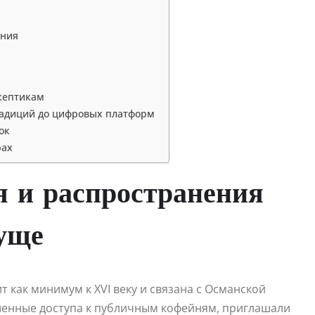
ения
скептикам
радиций до цифровых платформ
ок
рах
я и распространения
гуще
 как минимум к XVI веку и связана с Османской
шенные доступа к публичным кофейням, приглашали