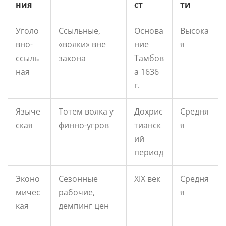
ния
ст
ти
Уголо
Ссыльные,
Основа
Высока
вно-
«волки» вне
ние
я
ссыль
закона
Тамбов
ная
а 1636
г.
Языче
Тотем волка у
Дохрис
Средня
ская
финно-угров
тианск
я
ий
период
Эконо
Сезонные
XIX век
Средня
мичес
рабочие,
я
кая
демпинг цен