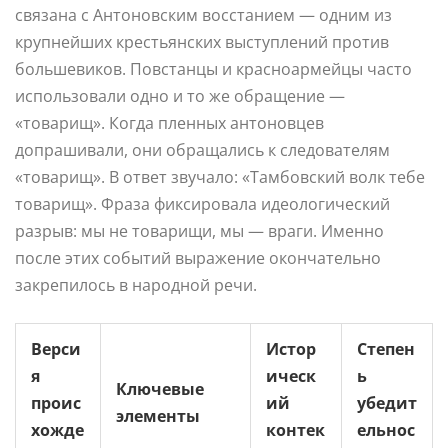
связана с Антоновским восстанием — одним из
крупнейших крестьянских выступлений против
большевиков. Повстанцы и красноармейцы часто
использовали одно и то же обращение —
«товарищ». Когда пленных антоновцев
допрашивали, они обращались к следователям
«товарищ». В ответ звучало: «Тамбовский волк тебе
товарищ». Фраза фиксировала идеологический
разрыв: мы не товарищи, мы — враги. Именно
после этих событий выражение окончательно
закрепилось в народной речи.
Верси
Истор
Степен
я
ическ
ь
Ключевые
проис
ий
убедит
элементы
хожде
контек
ельнос