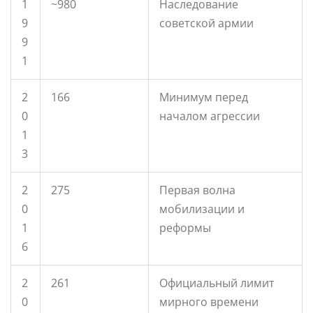
1
~980
Наследование
9
советской армии
9
1
2
166
Минимум перед
0
началом агрессии
1
3
2
275
Первая волна
0
мобилизации и
1
реформы
6
2
261
Официальный лимит
0
мирного времени