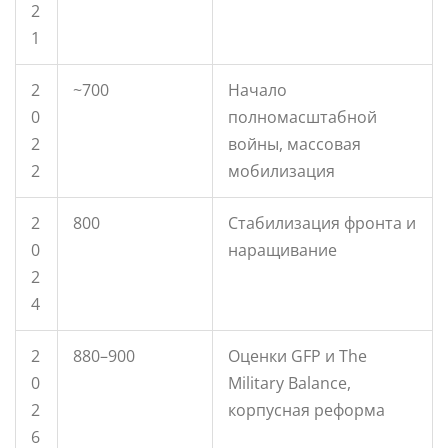
2
1
2
~700
Начало
0
полномасштабной
2
войны, массовая
2
мобилизация
2
800
Стабилизация фронта и
0
наращивание
2
4
2
880–900
Оценки GFP и The
0
Military Balance,
2
корпусная реформа
6