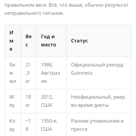
правильном весе. Всё, что выше, обычно результат
неправильного питания.
И
Ве
Год и
м
Статус
с
место
я
Хи
21
1986,
Официальный рекорд
м
,3
Австрал
Guinness
ми
кг
ия
М
18
2012,
Неофициальный, умер
яу
кг
США
во время диеты
Кл
~1
1950-е,
Ранние упоминания в
ау
8
США
прессе