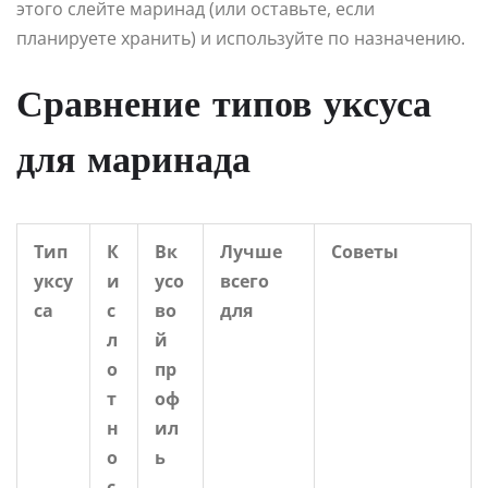
этого слейте маринад (или оставьте, если
планируете хранить) и используйте по назначению.
Сравнение типов уксуса
для маринада
Тип
К
Вк
Лучше
Советы
уксу
и
усо
всего
са
с
во
для
л
й
о
пр
т
оф
н
ил
о
ь
с