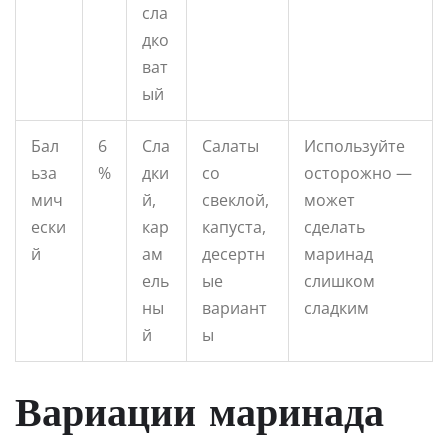
сла
дко
ват
ый
Бал
6
Сла
Салаты
Используйте
ьза
%
дки
со
осторожно —
мич
й,
свеклой,
может
ески
кар
капуста,
сделать
й
ам
десертн
маринад
ель
ые
слишком
ны
вариант
сладким
й
ы
Вариации маринада