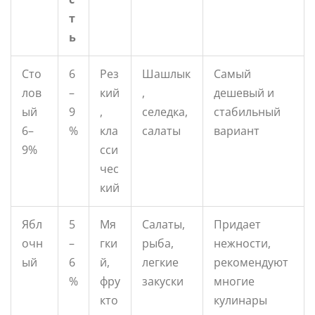
т
ь
Сто
6
Рез
Шашлык
Самый
лов
–
кий
,
дешевый и
ый
9
,
селедка,
стабильный
6–
%
кла
салаты
вариант
9%
сси
чес
кий
Ябл
5
Мя
Салаты,
Придает
очн
–
гки
рыба,
нежности,
ый
6
й,
легкие
рекомендуют
%
фру
закуски
многие
кто
кулинары