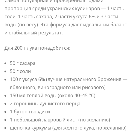
Самая популярная и проверенная годами
пропорция среди украинских кулинаров — 1 часть
соли, 1 часть сахара, 2 части уксуса 6% и 3 части
воды (по весу). Эта формула дает идеальный баланс
и стабильный результат.
Для 200 г лука понадобится:
50 г сахара
50 г соли
100 г уксуса 6% (лучше натурального брожения —
яблочного, виноградного или рисового)
150 мл теплой воды (около 40–45 °C)
2 горошины душистого перца
1 бутон гвоздики
1 небольшой лавровый лист (по желанию)
щепотка куркумы (для желтого лука, по желанию)