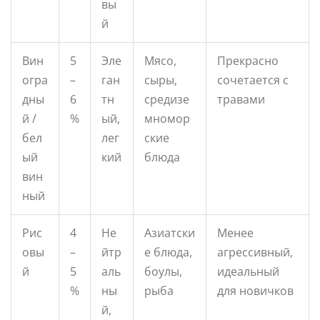
вы
й
Вин
5
Эле
Мясо,
Прекрасно
огра
–
ган
сыры,
сочетается с
дны
6
тн
средизе
травами
й /
%
ый,
мномор
бел
лег
ские
ый
кий
блюда
вин
ный
Рис
4
Не
Азиатски
Менее
овы
–
йтр
е блюда,
агрессивный,
й
5
аль
боулы,
идеальный
%
ны
рыба
для новичков
й,