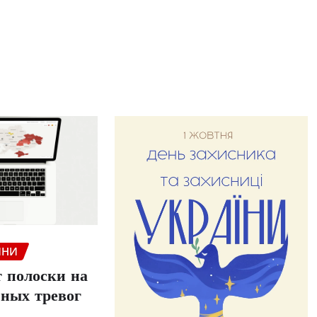
ИНИ
 полоски на
шных тревог