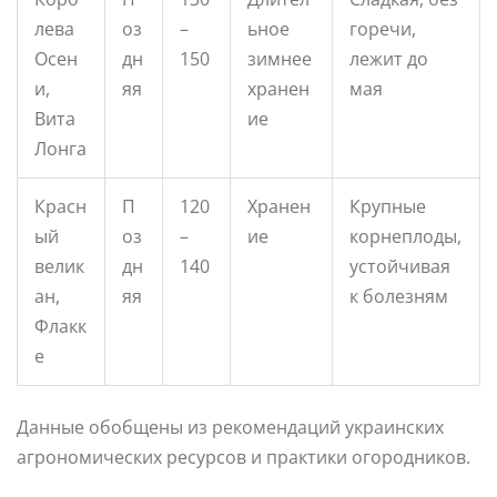
лева
оз
–
ьное
горечи,
Осен
дн
150
зимнее
лежит до
и,
яя
хранен
мая
Вита
ие
Лонга
Красн
П
120
Хранен
Крупные
ый
оз
–
ие
корнеплоды,
велик
дн
140
устойчивая
ан,
яя
к болезням
Флакк
е
Данные обобщены из рекомендаций украинских
агрономических ресурсов и практики огородников.