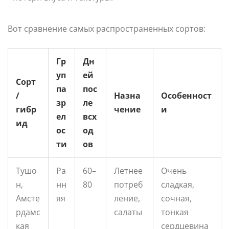
Вот сравнение самых распространенных сортов:
Гр
Дн
уп
ей
Сорт
па
пос
/
Назна
Особенност
зр
ле
гибр
чение
и
ел
всх
ид
ос
од
ти
ов
Тушо
Ра
60–
Летнее
Очень
н,
нн
80
потреб
сладкая,
Амсте
яя
ление,
сочная,
рдамс
салаты
тонкая
кая
сердцевина