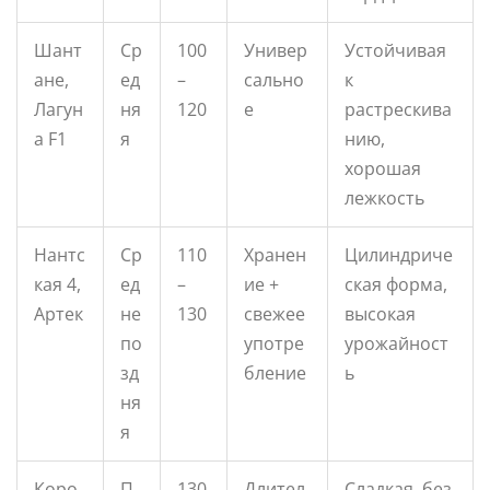
Шант
Ср
100
Универ
Устойчивая
ане,
ед
–
сально
к
Лагун
ня
120
е
растрескива
а F1
я
нию,
хорошая
лежкость
Нантс
Ср
110
Хранен
Цилиндриче
кая 4,
ед
–
ие +
ская форма,
Артек
не
130
свежее
высокая
по
употре
урожайност
зд
бление
ь
ня
я
Коро
П
130
Длител
Сладкая, без