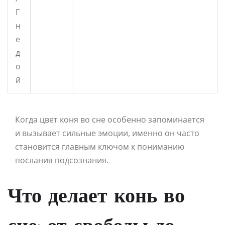
Г
н
е
д
о
й
Когда цвет коня во сне особенно запоминается
и вызывает сильные эмоции, именно он часто
становится главным ключом к пониманию
послания подсознания.
Что делает конь во