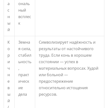
а
ональ
с
ный
н
всплес
ы
к
й
К
Земна
Символизирует надёжность и
о
я сила,
результаты от настойчивого
р
стабил
труда. Если конь в хорошем
и
ьность
состоянии — успех в
ч
,
материальных вопросах. Худой
н
практ
или больной —
е
ическ
предостережение
в
ие
относительно истощения
ы
дела
ресурсов.
й
/