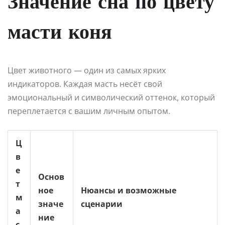
Значение сна по цвету
масти коня
Цвет животного — один из самых ярких
индикаторов. Каждая масть несёт свой
эмоциональный и символический оттенок, который
переплетается с вашим личным опытом.
Ц
в
е
Основ
т
ное
Нюансы и возможные
м
значе
сценарии
а
ние
с