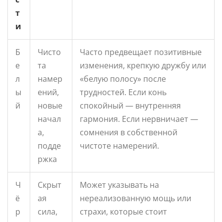
т
и
Б
Чисто
Часто предвещает позитивные
е
та
изменения, крепкую дружбу или
л
намер
«белую полосу» после
ы
ений,
трудностей. Если конь
й
новые
спокойный — внутренняя
начал
гармония. Если нервничает —
а,
сомнения в собственной
подде
чистоте намерений.
ржка
Ч
Скрыт
Может указывать на
ё
ая
нереализованную мощь или
р
сила,
страхи, которые стоит