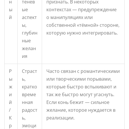
н
тенев
признать. В некоторых
ы
ые
контекстах — предупреждение
й
аспект
о манипуляциях или
ы,
собственной «тёмной» стороне,
глубин
которую нужно интегрировать.
ные
желан
ия
Р
Страст
Часто связан с романтическими
ы
ь,
или творческими порывами,
ж
кратко
которые быстро вспыхивают и
и
време
так же быстро могут угаснуть.
й
нная
Если конь бежит — сильное
/
радост
желание, которое нуждается в
К
ь,
реализации.
р
эмоци