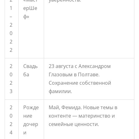
1
ерШе
–
ф»
2
0
2
2
2
Свадь
23 августа с Александром
0
ба
Глазовым в Полтаве.
2
Сохранение собственной
3
фамилии.
2
Рожде
Май, Фемида. Новые темы в
0
ние
контенте — материнство и
2
дочер
семейные ценности.
4
и