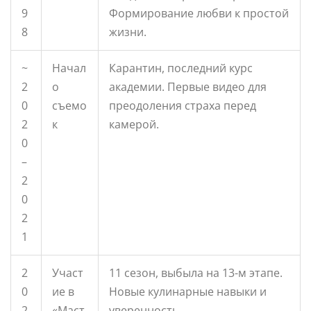
9
Формирование любви к простой
8
жизни.
~
Начал
Карантин, последний курс
2
о
академии. Первые видео для
0
съемо
преодоления страха перед
2
к
камерой.
0
–
2
0
2
1
2
Участ
11 сезон, выбыла на 13-м этапе.
0
ие в
Новые кулинарные навыки и
2
«Маст
уверенность.