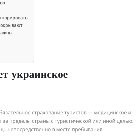
тво
игнорировать
 покрывают
 важны
я
ует украинское
бязательное страхование туристов — медицинское и
ет за пределы страны с туристической или иной целью.
ь непосредственно в месте пребывания.