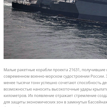
Малые ракетные корабли проекта 21631, получившие 
современном военно-морском судостроении России.
менее тысячи тонн успешно сочетают способность дей
возможностью наносить высокоточные удары крылаты
километров. Их появление отражает стремление созд
для защиты экономических зон в замкнутых бассейнах