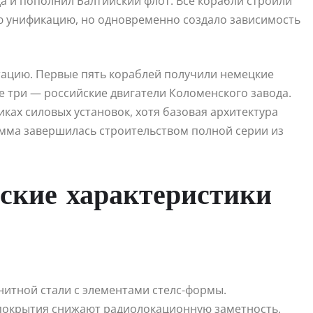
да и пополнил Балтийский флот. Все корабли строили
ю унификацию, но одновременно создало зависимость
тацию. Первые пять кораблей получили немецкие
е три — российские двигатели Коломенского завода.
ках силовых установок, хотя базовая архитектура
амма завершилась строительством полной серии из
ские характеристики
нитной стали с элементами стелс-формы.
покрытия снижают радиолокационную заметность.