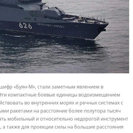
шифр «Буян-М», стали заметным явлением в
 Эти компактные боевые единицы водоизмещением
ствовать во внутренних морях и речных системах с
ми ракетами на расстояние более полутора тысяч
ать мобильный и относительно недорогой инструмент
, а также для проекции силы на большие расстояния