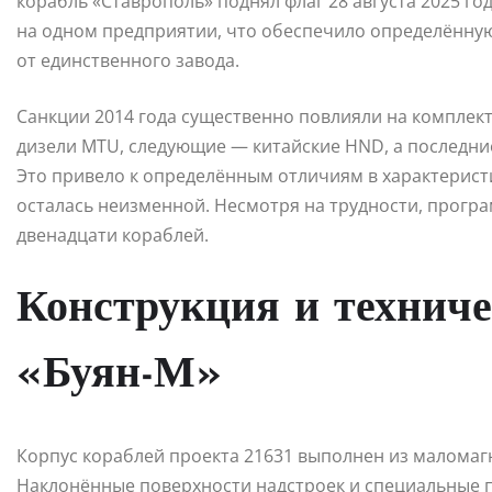
корабль «Ставрополь» поднял флаг 28 августа 2025 го
на одном предприятии, что обеспечило определённу
от единственного завода.
Санкции 2014 года существенно повлияли на комплек
дизели MTU, следующие — китайские HND, а последни
Это привело к определённым отличиям в характеристи
осталась неизменной. Несмотря на трудности, прогр
двенадцати кораблей.
Конструкция и техниче
«Буян-М»
Корпус кораблей проекта 21631 выполнен из маломаг
Наклонённые поверхности надстроек и специальные 