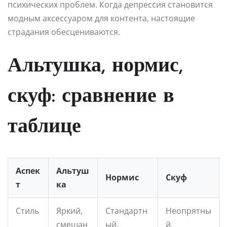
психических проблем. Когда депрессия становится
модным аксессуаром для контента, настоящие
страдания обесцениваются.
Альтушка, нормис,
скуф: сравнение в
таблице
Аспек
Альтуш
Нормис
Скуф
т
ка
Стиль
Яркий,
Стандартн
Неопрятны
смешан
ый,
й,