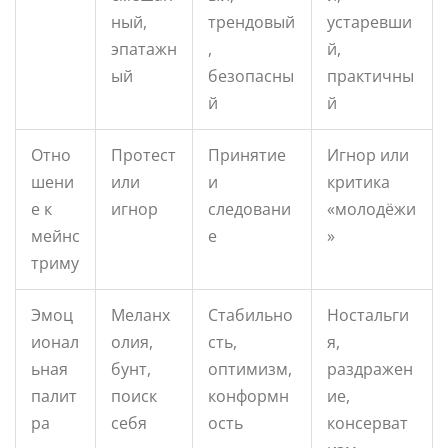
ный,
трендовый
устаревши
эпатажн
,
й,
ый
безопасны
практичны
й
й
Отно
Протест
Принятие
Игнор или
шени
или
и
критика
е к
игнор
следовани
«молодёжи
мейнс
е
»
триму
Эмоц
Меланх
Стабильно
Ностальги
ионал
олия,
сть,
я,
ьная
бунт,
оптимизм,
раздражен
палит
поиск
конформн
ие,
ра
себя
ость
консерват