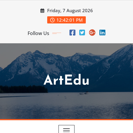
Skip
Friday, 7 August 2026
to
content
12:42:03 PM
Follow Us
ArtEdu