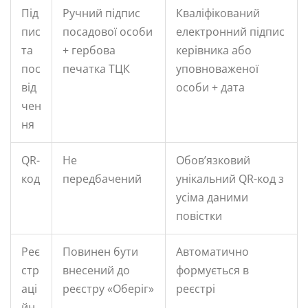
Під
Ручний підпис
Кваліфікований
пис
посадової особи
електронний підпис
та
+ гербова
керівника або
пос
печатка ТЦК
уповноваженої
від
особи + дата
чен
ня
QR-
Не
Обов’язковий
код
передбачений
унікальний QR-код з
усіма даними
повістки
Реє
Повинен бути
Автоматично
стр
внесений до
формується в
аці
реєстру «Оберіг»
реєстрі
йн