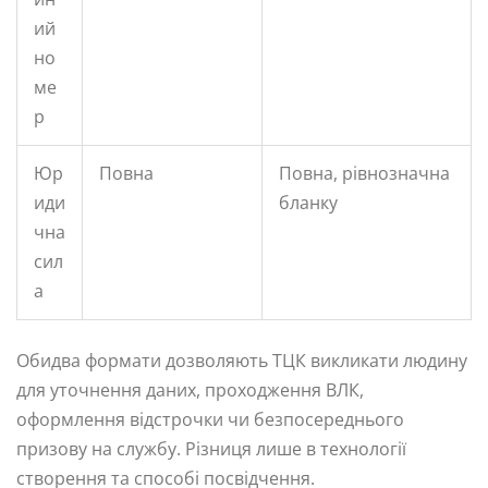
ий
но
ме
р
Юр
Повна
Повна, рівнозначна
иди
бланку
чна
сил
а
Обидва формати дозволяють ТЦК викликати людину
для уточнення даних, проходження ВЛК,
оформлення відстрочки чи безпосереднього
призову на службу. Різниця лише в технології
створення та способі посвідчення.