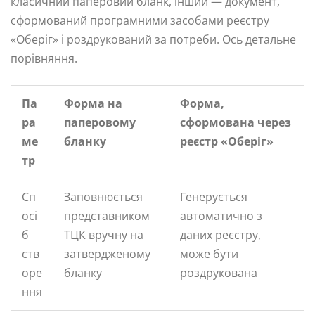
класичний паперовий бланк, інший — документ,
сформований програмними засобами реєстру
«Оберіг» і роздрукований за потреби. Ось детальне
порівняння.
Па
Форма на
Форма,
ра
паперовому
сформована через
ме
бланку
реєстр «Оберіг»
тр
Сп
Заповнюється
Генерується
осі
представником
автоматично з
б
ТЦК вручну на
даних реєстру,
ств
затвердженому
може бути
оре
бланку
роздрукована
ння