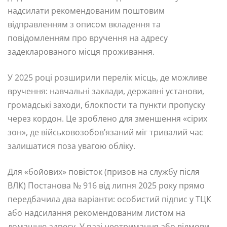
надсилати рекомендованим поштовим
відправленням з описом вкладення та
повідомленням про вручення на адресу
задекларованого місця проживання.
У 2025 році розширили перелік місць, де можливе
вручення: навчальні заклади, державні установи,
громадські заходи, блокпости та пункти пропуску
через кордон. Це зроблено для зменшення «сірих
зон», де військовозобов’язаний міг тривалий час
залишатися поза увагою обліку.
Для «бойових» повісток (призов на службу після
ВЛК) Постанова № 916 від липня 2025 року прямо
передбачила два варіанти: особистий підпис у ТЦК
або надсилання рекомендованим листом на
домашню адресу. У разі неотримання або відмови