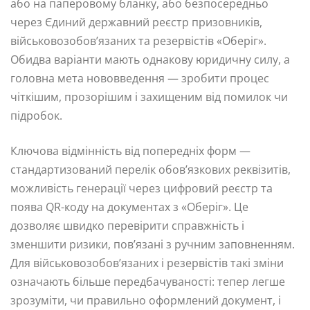
або на паперовому бланку, або безпосередньо
через Єдиний державний реєстр призовників,
військовозобов’язаних та резервістів «Оберіг».
Обидва варіанти мають однакову юридичну силу, а
головна мета нововведення — зробити процес
чіткішим, прозорішим і захищеним від помилок чи
підробок.
Ключова відмінність від попередніх форм —
стандартизований перелік обов’язкових реквізитів,
можливість генерації через цифровий реєстр та
поява QR-коду на документах з «Оберіг». Це
дозволяє швидко перевірити справжність і
зменшити ризики, пов’язані з ручним заповненням.
Для військовозобов’язаних і резервістів такі зміни
означають більше передбачуваності: тепер легше
зрозуміти, чи правильно оформлений документ, і