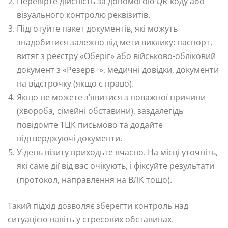
Перевірте дійсність за допомогою QR-коду або
візуального контролю реквізитів.
Підготуйте пакет документів, які можуть
знадобитися залежно від мети виклику: паспорт,
витяг з реєстру «Оберіг» або військово-обліковий
документ з «Резерв+», медичні довідки, документи
на відстрочку (якщо є право).
Якщо не можете з’явитися з поважної причини
(хвороба, сімейні обставини), заздалегідь
повідомте ТЦК письмово та додайте
підтверджуючі документи.
У день візиту приходьте вчасно. На місці уточніть,
які саме дії від вас очікують, і фіксуйте результати
(протокол, направлення на ВЛК тощо).
Такий підхід дозволяє зберегти контроль над
ситуацією навіть у стресових обставинах.