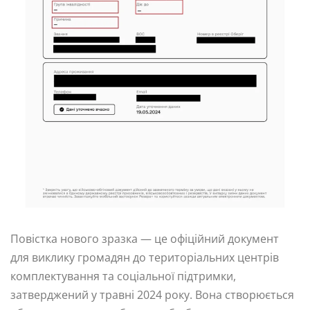
Повістка нового зразка — це офіційний документ
для виклику громадян до територіальних центрів
комплектування та соціальної підтримки,
затверджений у травні 2024 року. Вона створюється