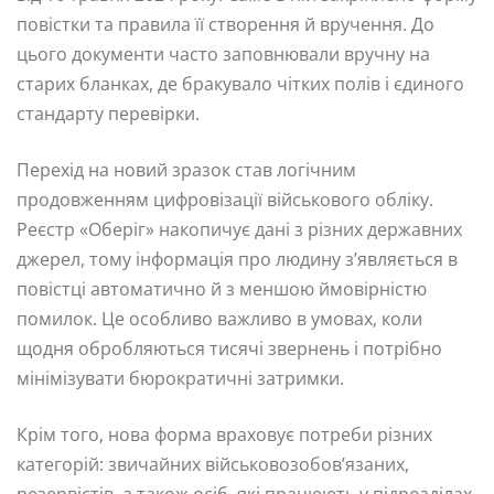
повістки та правила її створення й вручення. До
цього документи часто заповнювали вручну на
старих бланках, де бракувало чітких полів і єдиного
стандарту перевірки.
Перехід на новий зразок став логічним
продовженням цифровізації військового обліку.
Реєстр «Оберіг» накопичує дані з різних державних
джерел, тому інформація про людину з’являється в
повістці автоматично й з меншою ймовірністю
помилок. Це особливо важливо в умовах, коли
щодня обробляються тисячі звернень і потрібно
мінімізувати бюрократичні затримки.
Крім того, нова форма враховує потреби різних
категорій: звичайних військовозобов’язаних,
резервістів, а також осіб, які працюють у підрозділах