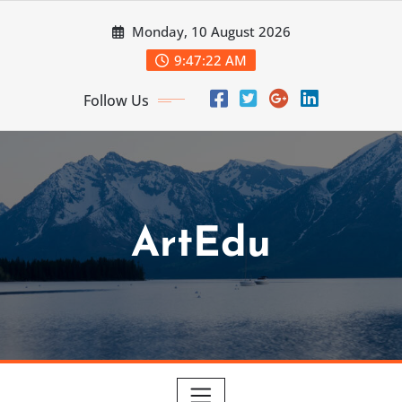
Skip
Monday, 10 August 2026
to
content
9:47:24 AM
Follow Us
ArtEdu