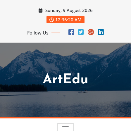
Skip
Sunday, 9 August 2026
to
content
12:36:21 AM
Follow Us
ArtEdu