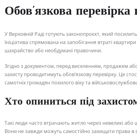
Обов’язкова перевірка
У Верховній Раді готують законопроєкт, який посилит
Ініціатива спрямована на запобігання втраті квартири
шахрайство або необдумані правочини.
Згідно з документом, перед виселенням, продажем аб
захисту проводитимуть обов’язкову перевірку. Це стос
самотніх громадян похилого віку та військовослужбовц
Хто опиниться під захисто
Такі люди часто втрачають житло через невеликі або ш
Вони не завжди можуть самостійно захищати права в с