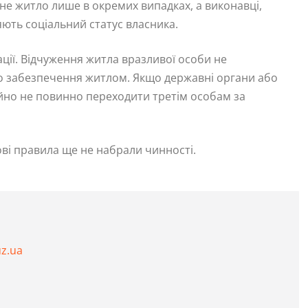
не житло лише в окремих випадках, а виконавці,
яють соціальний статус власника.
ції. Відчуження житла вразливої особи не
го забезпечення житлом. Якщо державні органи або
айно не повинно переходити третім особам за
ові правила ще не набрали чинності.
uz.ua