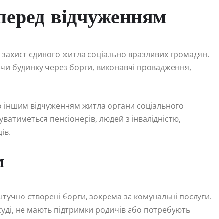
 перед відчуженням
ь захист єдиного житла соціально вразливих громадян.
 чи будинку через борги, виконавчі провадження,
о іншим відчуженням житла органи соціального
уватиметься пенсіонерів, людей з інвалідністю,
ів.
м
тучно створені борги, зокрема за комунальні послуги.
уді, не мають підтримки родичів або потребують