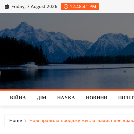
Skip
Friday, 7 August 2026
12:48:42 PM
to
content
ВІЙНА
ДІМ
НАУКА
НОВИНИ
ПОЛІ
Home
Нові правила продажу житла: захист для враз