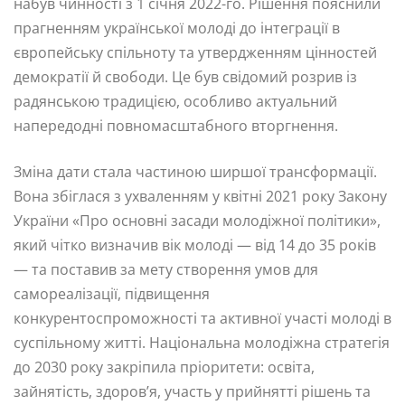
набув чинності з 1 січня 2022-го. Рішення пояснили
прагненням української молоді до інтеграції в
європейську спільноту та утвердженням цінностей
демократії й свободи. Це був свідомий розрив із
радянською традицією, особливо актуальний
напередодні повномасштабного вторгнення.
Зміна дати стала частиною ширшої трансформації.
Вона збіглася з ухваленням у квітні 2021 року Закону
України «Про основні засади молодіжної політики»,
який чітко визначив вік молоді — від 14 до 35 років
— та поставив за мету створення умов для
самореалізації, підвищення
конкурентоспроможності та активної участі молоді в
суспільному житті. Національна молодіжна стратегія
до 2030 року закріпила пріоритети: освіта,
зайнятість, здоров’я, участь у прийнятті рішень та