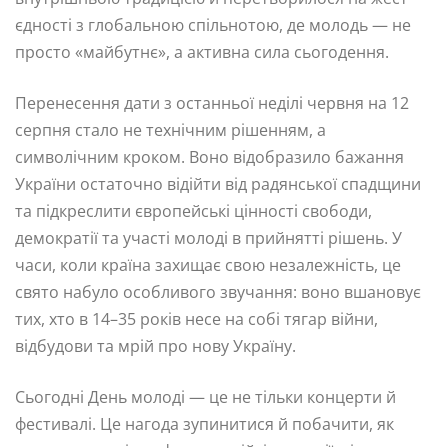
єдності з глобальною спільнотою, де молодь — не
просто «майбутнє», а активна сила сьогодення.
Перенесення дати з останньої неділі червня на 12
серпня стало не технічним рішенням, а
символічним кроком. Воно відобразило бажання
України остаточно відійти від радянської спадщини
та підкреслити європейські цінності свободи,
демократії та участі молоді в прийнятті рішень. У
часи, коли країна захищає свою незалежність, це
свято набуло особливого звучання: воно вшановує
тих, хто в 14–35 років несе на собі тягар війни,
відбудови та мрій про нову Україну.
Сьогодні День молоді — це не тільки концерти й
фестивалі. Це нагода зупинитися й побачити, як