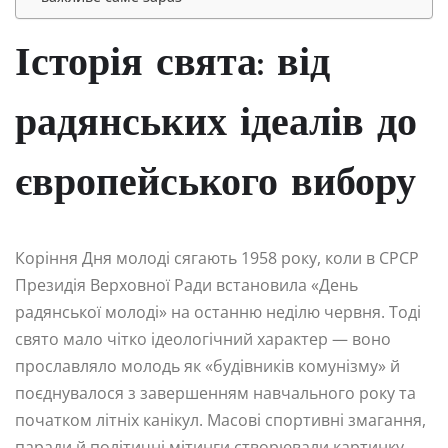
Історія свята: від
радянських ідеалів до
європейського вибору
Коріння Дня молоді сягають 1958 року, коли в СРСР
Президія Верховної Ради встановила «День
радянської молоді» на останню неділю червня. Тоді
свято мало чітко ідеологічний характер — воно
прославляло молодь як «будівників комунізму» й
поєднувалося з завершенням навчального року та
початком літніх канікул. Масові спортивні змагання,
паради й політичні мітинги створювали картинку