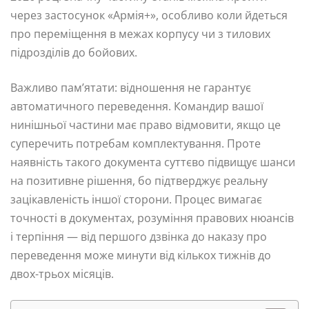
через застосунок «Армія+», особливо коли йдеться
про переміщення в межах корпусу чи з тилових
підрозділів до бойових.
Важливо пам’ятати: відношення не гарантує
автоматичного переведення. Командир вашої
нинішньої частини має право відмовити, якщо це
суперечить потребам комплектування. Проте
наявність такого документа суттєво підвищує шанси
на позитивне рішення, бо підтверджує реальну
зацікавленість іншої сторони. Процес вимагає
точності в документах, розуміння правових нюансів
і терпіння — від першого дзвінка до наказу про
переведення може минути від кількох тижнів до
двох-трьох місяців.