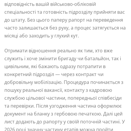
відповідність вашій військово-обліковій
спеціальності та готовність підрозділу прийняти вас
до штату. Без цього паперу рапорт на переведення
часто залишається без руху, а процес затягується на
місяці або заходить у глухий кут.
Отримати відношення реально як тим, хто вже
служить і хоче змінити бригаду чи батальйон, так і
цивільним, які бажають одразу потрапити в
конкретний підрозділ — через контракт чи
добровільну мобілізацію. Процедура починається з
пошуку реальної вакансії, контакту з кадровою
службою цільової частини, попередньої співбесіди
та перевірки. Після узгодження частина оформлює
документ на бланку з гербовою печаткою. Далі цей
лист додають до рапорту у своїй поточній частині. У
2026 році значну частину етапів можна пройти