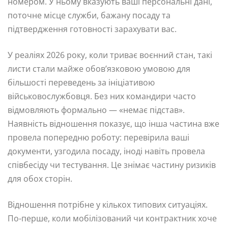
номером. У ньому вказують ваші персональні дані,
поточне місце служби, бажану посаду та
підтвердження готовності зарахувати вас.
У реаліях 2026 року, коли триває воєнний стан, такі
листи стали майже обов’язковою умовою для
більшості переведень за ініціативою
військовослужбовця. Без них командири часто
відмовляють формально — «немає підстав».
Наявність відношення показує, що інша частина вже
провела попередню роботу: перевірила ваші
документи, узгодила посаду, іноді навіть провела
співбесіду чи тестування. Це знімає частину ризиків
для обох сторін.
Відношення потрібне у кількох типових ситуаціях.
По-перше, коли мобілізований чи контрактник хоче