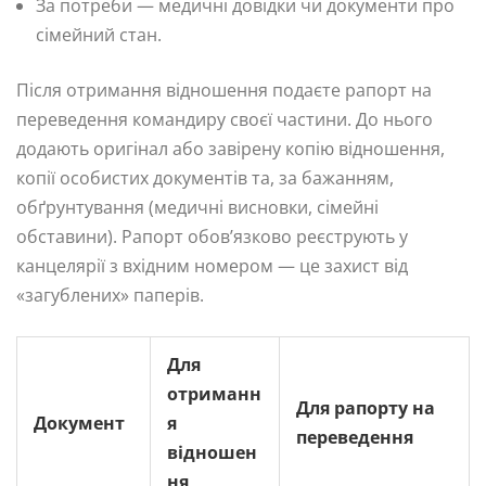
За потреби — медичні довідки чи документи про
сімейний стан.
Після отримання відношення подаєте рапорт на
переведення командиру своєї частини. До нього
додають оригінал або завірену копію відношення,
копії особистих документів та, за бажанням,
обґрунтування (медичні висновки, сімейні
обставини). Рапорт обов’язково реєструють у
канцелярії з вхідним номером — це захист від
«загублених» паперів.
Для
отриманн
Для рапорту на
Документ
я
переведення
відношен
ня