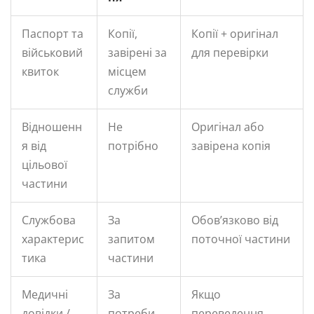
Паспорт та
Копії,
Копії + оригінал
військовий
завірені за
для перевірки
квиток
місцем
служби
Відношенн
Не
Оригінал або
я від
потрібно
завірена копія
цільової
частини
Службова
За
Обов’язково від
характерис
запитом
поточної частини
тика
частини
Медичні
За
Якщо
довідки /
потреби
переведення