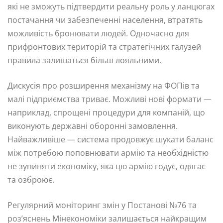
які не зможуть підтвердити реальну роль у ланцюгах
постачання чи забезпеченні населення, втратять
можливість бронювати людей. Одночасно для
прифронтових територій та стратегічних галузей
правила залишаться більш лояльними.
Дискусія про розширення механізму на ФОПів та
малі підприємства триває. Можливі нові формати —
наприклад, спрощені процедури для компаній, що
виконують державні оборонні замовлення.
Найважливіше — система продовжує шукати баланс
між потребою поповнювати армію та необхідністю
не зупиняти економіку, яка цю армію годує, одягає
та озброює.
Регулярний моніторинг змін у Постанові №76 та
роз’яснень Мінекономіки залишається найкращим