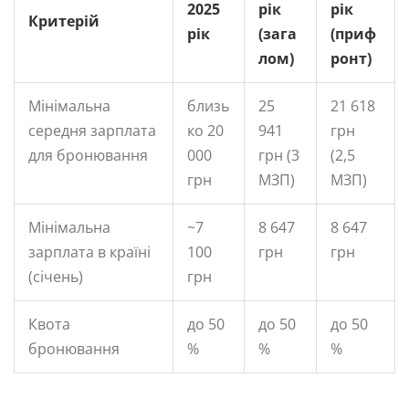
2025
рік
рік
Критерій
рік
(зага
(приф
лом)
ронт)
Мінімальна
близь
25
21 618
середня зарплата
ко 20
941
грн
для бронювання
000
грн (3
(2,5
грн
МЗП)
МЗП)
Мінімальна
~7
8 647
8 647
зарплата в країні
100
грн
грн
(січень)
грн
Квота
до 50
до 50
до 50
бронювання
%
%
%