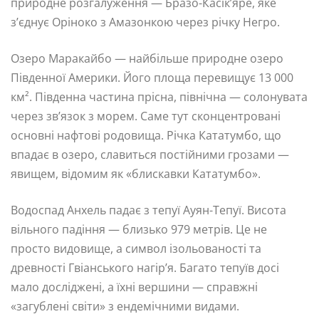
природне розгалуження — Бразо-Касік’яре, яке
з’єднує Оріноко з Амазонкою через річку Негро.
Озеро Маракайбо — найбільше природне озеро
Південної Америки. Його площа перевищує 13 000
км². Південна частина прісна, північна — солонувата
через зв’язок з морем. Саме тут сконцентровані
основні нафтові родовища. Річка Кататумбо, що
впадає в озеро, славиться постійними грозами —
явищем, відомим як «блискавки Кататумбо».
Водоспад Анхель падає з тепуї Ауян-Тепуї. Висота
вільного падіння — близько 979 метрів. Це не
просто видовище, а символ ізольованості та
древності Гвіанського нагір’я. Багато тепуїв досі
мало досліджені, а їхні вершини — справжні
«загублені світи» з ендемічними видами.