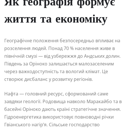
Як географія формує
життя та економіку
Географічне положення безпосередньо впливає на
розселення людей. Понад 70 % населення живе в
північній смузі — від узбережжя до Андських долин.
Південь за Оріноко залишається малозаселеним
через важкодоступність та вологий клімат. Це
створює дисбаланс у розвитку регіонів.
Нафта — головний ресурс, сформований саме
завдяки геології. Родовища навколо Маракайбо та в
басейні Оріноко дають країні стратегічне значення.
Гідроенергетика використовує повноводні річки
Гвіанського нагір’я. Сільське господарство