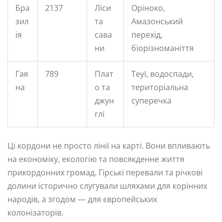
Бра
2137
Ліси
Оріноко,
зил
та
Амазонський
ія
сава
перехід,
ни
біорізноманіття
Гая
789
Плат
Теуї, водоспади,
на
о та
територіальна
джун
суперечка
глі
Ці кордони не просто лінії на карті. Вони впливають
на економіку, екологію та повсякденне життя
прикордонних громад. Гірські перевали та річкові
долини історично слугували шляхами для корінних
народів, а згодом — для європейських
колонізаторів.