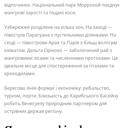
відпочинок. Національний парк Моррокой поєднує
мангрові зарості та піщані коси.
Узбережжя розділене на кілька зон. На заході —
півострів Парагуана з пустельними ділянками. На
сході — півострови Арая та Парія з більш вологим
кліматом. Дельта Оріноко — заболочений рай з
мангровими лісами та численними протоками. Це
ідеальне місце для спостереження за птахами та
крокодилами.
Берегова лінія формує і економіку: рибальство,
туризм, порти. Близькість до Карибського басейну
робить Венесуелу природним партнером для
острівних держав регіону.