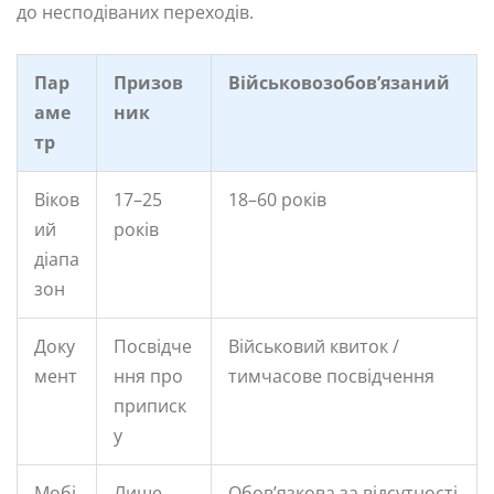
до несподіваних переходів.
Пар
Призов
Військовозобов’язаний
аме
ник
тр
Віков
17–25
18–60 років
ий
років
діапа
зон
Доку
Посвідче
Військовий квиток /
мент
ння про
тимчасове посвідчення
приписк
у
Мобі
Лише
Обов’язкова за відсутності