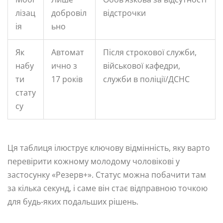
лізац
добровіл
відстрочки
ія
ьно
Як
Автомат
Після строкової служби,
набу
ично з
військової кафедри,
ти
17 років
служби в поліції/ДСНС
стату
су
Ця таблиця ілюструє ключову відмінність, яку варто
перевірити кожному молодому чоловікові у
застосунку «Резерв+». Статус можна побачити там
за кілька секунд, і саме він стає відправною точкою
для будь-яких подальших рішень.