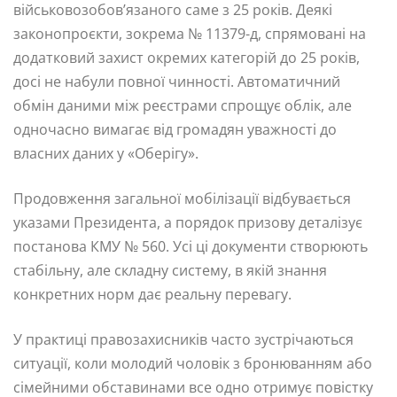
військовозобов’язаного саме з 25 років. Деякі
законопроєкти, зокрема № 11379-д, спрямовані на
додатковий захист окремих категорій до 25 років,
досі не набули повної чинності. Автоматичний
обмін даними між реєстрами спрощує облік, але
одночасно вимагає від громадян уважності до
власних даних у «Оберігу».
Продовження загальної мобілізації відбувається
указами Президента, а порядок призову деталізує
постанова КМУ № 560. Усі ці документи створюють
стабільну, але складну систему, в якій знання
конкретних норм дає реальну перевагу.
У практиці правозахисників часто зустрічаються
ситуації, коли молодий чоловік з бронюванням або
сімейними обставинами все одно отримує повістку