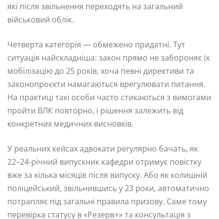
які після звільнення переходять на загальний
військовий облік.
Четверта категорія — обмежено придатні. Тут
ситуація найскладніша: закон прямо не забороняє їх
мобілізацію до 25 років, хоча певні директиви та
законопроєкти намагаються врегулювати питання.
На практиці такі особи часто стикаються з вимогами
пройти ВЛК повторно, і рішення залежить від
конкретних медичних висновків.
У реальних кейсах адвокати регулярно бачать, як
22–24-річний випускник кафедри отримує повістку
вже за кілька місяців після випуску. Або як колишній
поліцейський, звільнившись у 23 роки, автоматично
потрапляє під загальні правила призову. Саме тому
перевірка статусу в «Резерв+» та консультація з