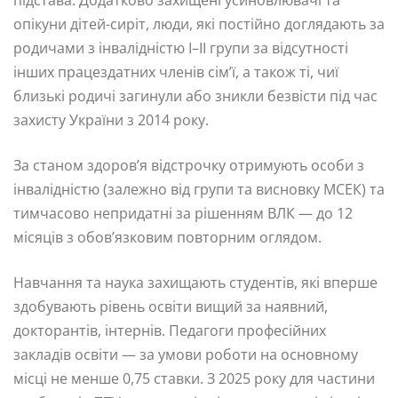
підстава. Додатково захищені усиновлювачі та
опікуни дітей-сиріт, люди, які постійно доглядають за
родичами з інвалідністю I–II групи за відсутності
інших працездатних членів сім’ї, а також ті, чиї
близькі родичі загинули або зникли безвісти під час
захисту України з 2014 року.
За станом здоров’я відстрочку отримують особи з
інвалідністю (залежно від групи та висновку МСЕК) та
тимчасово непридатні за рішенням ВЛК — до 12
місяців з обов’язковим повторним оглядом.
Навчання та наука захищають студентів, які вперше
здобувають рівень освіти вищий за наявний,
докторантів, інтернів. Педагоги професійних
закладів освіти — за умови роботи на основному
місці не менше 0,75 ставки. З 2025 року для частини