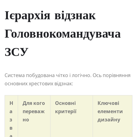
Ієрархія відзнак
Головнокомандувача
ЗСУ
Система побудована чітко і логічно. Ось порівняння
основних хрестових відзнак:
Н
Для кого
Основні
Ключові
а
переваж
критерії
елементи
з
но
дизайну
в
а