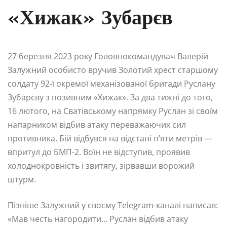
«Хижак» Зубарєв
27 березня 2023 року Головнокомандувач Валерій
Залужний особисто вручив Золотий хрест старшому
солдату 92-ї окремої механізованої бригади Руслану
Зубарєву з позивним «Хижак». За два тижні до того,
16 лютого, на Сватівському напрямку Руслан зі своїм
напарником відбив атаку переважаючих сил
противника. Бій відбувся на відстані п’яти метрів —
впритул до БМП-2. Воїн не відступив, проявив
холоднокровність і звитягу, зірвавши ворожий
штурм.
Пізніше Залужний у своєму Telegram-каналі написав:
«Мав честь нагородити… Руслан відбив атаку