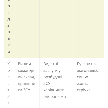
в
і
д
з
н
а
к
и
Х
Вищий
Видатні
Булави на
р
командн
заслуги у
діагоналях,
е
ий склад,
розбудові
синьо-
с
працівни
ЗСУ,
жовта
т
ки ЗСУ
керівництві
стрічка
З
операціями
а