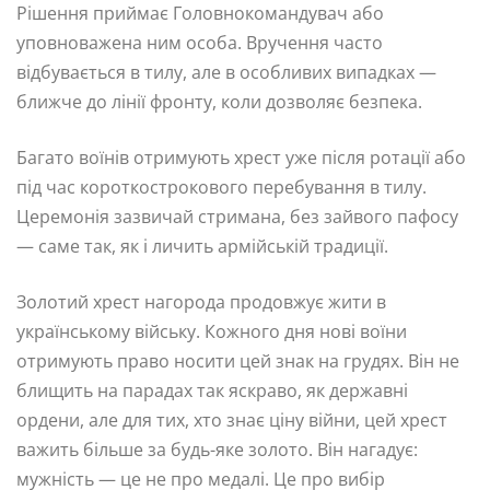
Рішення приймає Головнокомандувач або
уповноважена ним особа. Вручення часто
відбувається в тилу, але в особливих випадках —
ближче до лінії фронту, коли дозволяє безпека.
Багато воїнів отримують хрест уже після ротації або
під час короткострокового перебування в тилу.
Церемонія зазвичай стримана, без зайвого пафосу
— саме так, як і личить армійській традиції.
Золотий хрест нагорода продовжує жити в
українському війську. Кожного дня нові воїни
отримують право носити цей знак на грудях. Він не
блищить на парадах так яскраво, як державні
ордени, але для тих, хто знає ціну війни, цей хрест
важить більше за будь-яке золото. Він нагадує:
мужність — це не про медалі. Це про вибір