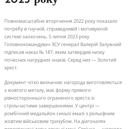
2023 року
Повномасштабне вторгнення 2022 року показало
потребу в гнучкій, справедливій і мотивуючій
системі заохочень. 5 липня 2023 року
Головнокомандувач ЗСУ генерал Валерій Залужний
підписав наказ № 187, яким затвердив низку
почесних нагрудних знаків. Серед них — Золотий
хрест.
Документ чітко визначив: нагорода виготовляється
з жовтого металу, має форму прямого
рівностороннього ограненого хреста зі
стрільчастими завершеннями. У центрі —
ромбічний медальйон синьої емалі з рельєфним
жовтим військовим тризубом. На діагоналях