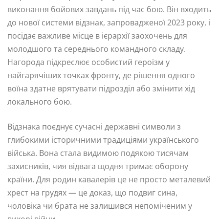
виконання бойових завдань під час бою. Він входить
до нової системи відзнак, запровадженої 2023 року, і
посідає важливе місце в ієрархії заохочень для
молодшого та середнього командного складу.
Нагорода підкреслює особистий героїзм у
найгарячіших точках фронту, де рішення одного
воїна здатне врятувати підрозділ або змінити хід
локального бою.
Відзнака поєднує сучасні державні символи з
глибокими історичними традиціями українського
війська. Вона стала видимою подякою тисячам
захисників, чия відвага щодня тримає оборону
країни. Для родин кавалерів це не просто металевий
хрест на грудях — це доказ, що подвиг сина,
чоловіка чи брата не залишився непоміченим у