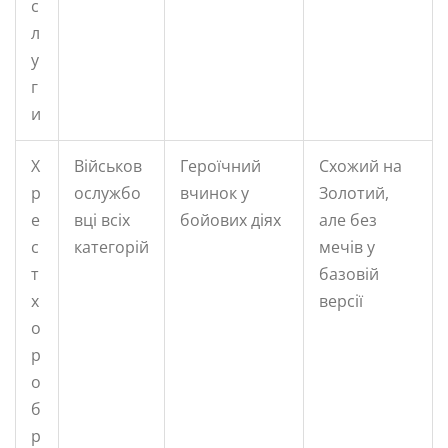
с
л
у
г
и
Х
Військов
Героїчний
Схожий на
р
ослужбо
вчинок у
Золотий,
е
вці всіх
бойових діях
але без
с
категорій
мечів у
т
базовій
х
версії
о
р
о
б
р