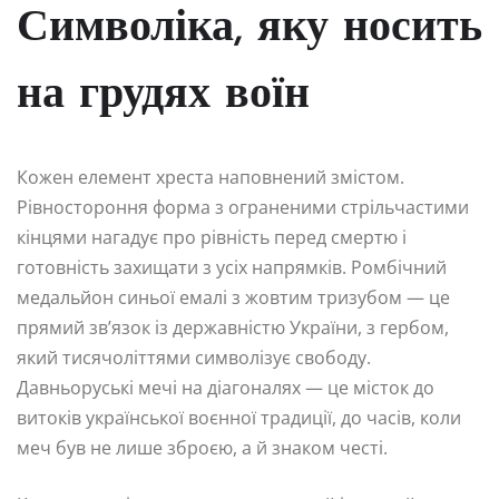
Символіка, яку носить
на грудях воїн
Кожен елемент хреста наповнений змістом.
Рівностороння форма з ограненими стрільчастими
кінцями нагадує про рівність перед смертю і
готовність захищати з усіх напрямків. Ромбічний
медальйон синьої емалі з жовтим тризубом — це
прямий зв’язок із державністю України, з гербом,
який тисячоліттями символізує свободу.
Давньоруські мечі на діагоналях — це місток до
витоків української воєнної традиції, до часів, коли
меч був не лише зброєю, а й знаком честі.