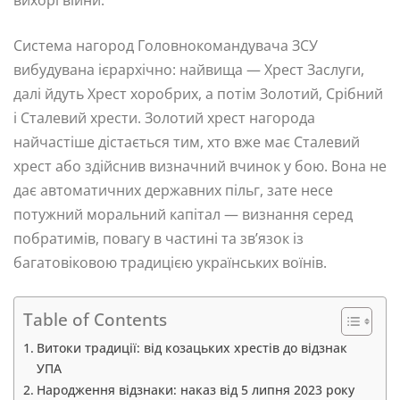
вихорі війни.
Система нагород Головнокомандувача ЗСУ
вибудувана ієрархічно: найвища — Хрест Заслуги,
далі йдуть Хрест хоробрих, а потім Золотий, Срібний
і Сталевий хрести. Золотий хрест нагорода
найчастіше дістається тим, хто вже має Сталевий
хрест або здійснив визначний вчинок у бою. Вона не
дає автоматичних державних пільг, зате несе
потужний моральний капітал — визнання серед
побратимів, повагу в частині та зв’язок із
багатовіковою традицією українських воїнів.
Table of Contents
Витоки традиції: від козацьких хрестів до відзнак
УПА
Народження відзнаки: наказ від 5 липня 2023 року