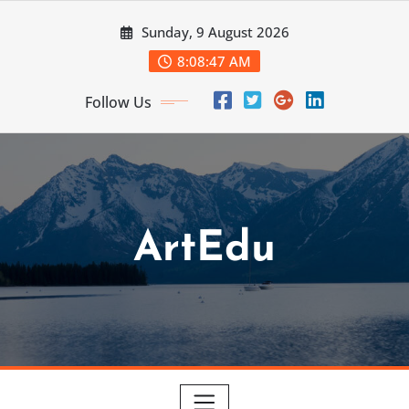
Skip
Sunday, 9 August 2026
to
content
8:08:49 AM
Follow Us
ArtEdu