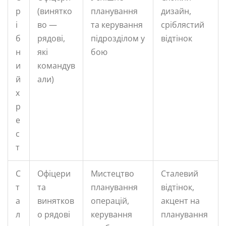
р
(винятко
планування
дизайн,
і
во —
та керування
сріблястий
б
рядові,
підрозділом у
відтінок
н
які
бою
и
командув
й
али)
х
р
е
с
т
С
Офіцери
Мистецтво
Сталевий
т
та
планування
відтінок,
а
винятков
операцій,
акцент на
л
о рядові
керування
планування