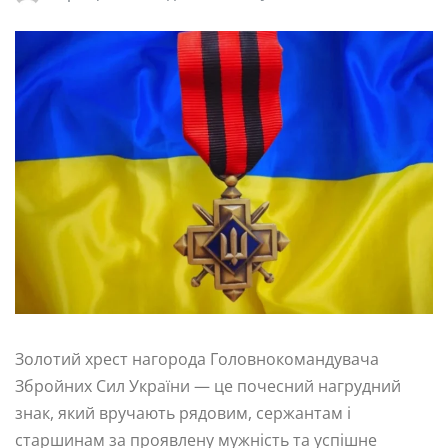
Золотий хрест нагорода Головнокомандувача
Збройних Сил України — це почесний нагрудний
знак, який вручають рядовим, сержантам і
старшинам за проявлену мужність та успішне