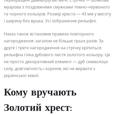
перехрещені давньоруські мечі. Стрічка — шовкова
муарова з поздовжніми смужками темно-червоного
та чорного кольорів. Розмір хреста — 43 мм у висоту
і ширину без вушка. Усі зображення рельєфні.
Наказ також встановив правила повторного
нагородження: загалом не більше трьох разів. За
друге і третє нагородження на стрічку кріпиться
рельєфна гілка дубового листя золотого кольору. Це
не просто декоративний елемент — дуб символізує
силу, довговічність і коріння, які не вирвати з
української землі.
Кому вручають
Золотий хрест: