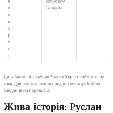
е
особовим
в
складом
и
й
х
р
е
с
т
Ця таблиця показує, як Золотий хрест займає нішу
саме для тих, хто безпосередньо виконує бойові
завдання на передовій.
Жива історія: Руслан