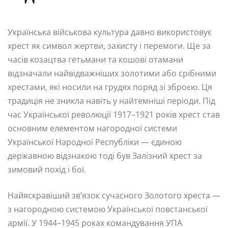
Українська військова культура давно використовує
хрест як символ жертви, захисту і перемоги. Ще за
часів козацтва гетьмани та кошові отамани
відзначали найвідважніших золотими або срібними
хрестами, які носили на грудях поряд зі зброєю. Ця
традиція не зникла навіть у найтемніші періоди. Під
час Української революції 1917–1921 років хрест став
основним елементом нагородної системи
Української Народної Республіки — єдиною
державною відзнакою тоді був Залізний хрест за
зимовий похід і бої.
Найяскравіший зв’язок сучасного Золотого хреста —
з нагородною системою Української повстанської
армії. У 1944–1945 роках командування УПА