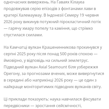
одночасних вивержень. На Гаваях Кілауеа
продовжував серію епізодів з фонтанами лави в
кратері Халемаумау. В Індонезії Семеру 19 червня
2026 року викинув потужний пірокластичний потік
— гарячу хмару попелу та каміння, що стрімко
спустилася схилами.
На Камчатці вулкан Крашенинникова прокинувся у
серпні 2025 року після понад 500 років спокою —
ймовірно, у відповідь на сильний землетрус.
Підводний вулкан Axial Seamount біля узбережжя
Орегону, за прогнозами вчених, може вивергнутися
в середині або наприкінці 2026 року — це один з
найкраще моніторитимих підводних вулканів світу.
Ці приклади показують: наука навчилася фіксувати
передвісники — зростання сейсмічності,