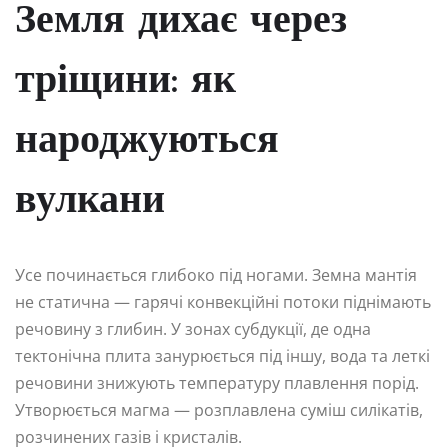
Земля дихає через
тріщини: як
народжуються
вулкани
Усе починається глибоко під ногами. Земна мантія
не статична — гарячі конвекційні потоки піднімають
речовину з глибин. У зонах субдукції, де одна
тектонічна плита занурюється під іншу, вода та леткі
речовини знижують температуру плавлення порід.
Утворюється магма — розплавлена суміш силікатів,
розчинених газів і кристалів.