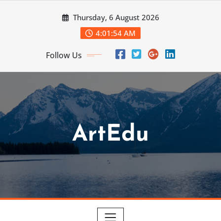
Skip
Thursday, 6 August 2026
to
content
4:01:55 AM
Follow Us
ArtEdu