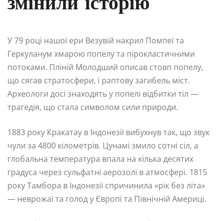
змінили історію
У 79 році нашої ери Везувій накрил Помпеї та
Геркуланум хмарою попелу та пірокластичними
потоками. Пліній Молодший описав стовп попелу,
що сягав стратосфери, і раптову загибель міст.
Археологи досі знаходять у попелі відбитки тіл —
трагедія, що стала символом сили природи.
1883 року Кракатау в Індонезії вибухнув так, що звук
чули за 4800 кілометрів. Цунамі змило сотні сіл, а
глобальна температура впала на кілька десятих
градуса через сульфатні аерозолі в атмосфері. 1815
року Тамбора в Індонезії спричинила «рік без літа»
— неврожаї та голод у Європі та Північній Америці.