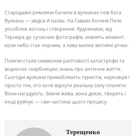
Стародавні римляни бачили в вулканах гнів бога
Вулкана — звідси й назва. На Гаваях богиня Пеле
уособлює вогонь і створення. Художники, від
Тернера до сучасних фотографів, ловлять момент,
коли небо стає чорним, а лава малює вогняні річки.
Помпеї стали символом раптовості катастрофи та
водночас скарбницею знань про античне життя.
Сьогодні вулкани приваблюють туристів, науковців і
просто тих, хто хоче відчути реальну силу планети.
Вони нагадують: Земля жива, вона дихає, творить і
іноді руйнує — і ми частина цього процесу.
Терещенко