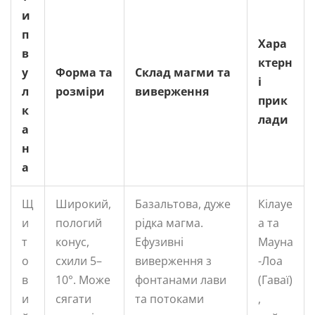
и
п
Хара
в
ктерн
у
Форма та
Склад магми та
і
л
розміри
виверження
прик
к
лади
а
н
а
Щ
Широкий,
Базальтова, дуже
Кілауе
и
пологий
рідка магма.
а та
т
конус,
Ефузивні
Мауна
о
схили 5–
виверження з
-Лоа
в
10°. Може
фонтанами лави
(Гаваї)
и
сягати
та потоками
,