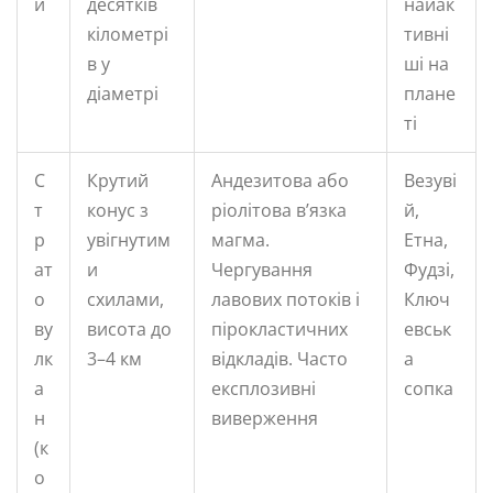
й
десятків
найак
кілометрі
тивні
в у
ші на
діаметрі
плане
ті
С
Крутий
Андезитова або
Везуві
т
конус з
ріолітова в’язка
й,
р
увігнутим
магма.
Етна,
ат
и
Чергування
Фудзі,
о
схилами,
лавових потоків і
Ключ
ву
висота до
пірокластичних
евськ
лк
3–4 км
відкладів. Часто
а
а
експлозивні
сопка
н
виверження
(к
о