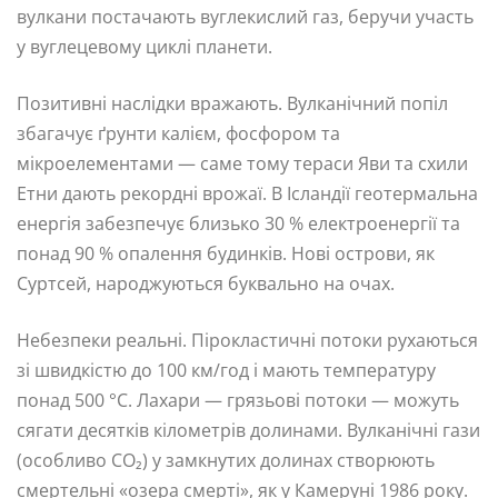
вулкани постачають вуглекислий газ, беручи участь
у вуглецевому циклі планети.
Позитивні наслідки вражають. Вулканічний попіл
збагачує ґрунти калієм, фосфором та
мікроелементами — саме тому тераси Яви та схили
Етни дають рекордні врожаї. В Ісландії геотермальна
енергія забезпечує близько 30 % електроенергії та
понад 90 % опалення будинків. Нові острови, як
Суртсей, народжуються буквально на очах.
Небезпеки реальні. Пірокластичні потоки рухаються
зі швидкістю до 100 км/год і мають температуру
понад 500 °C. Лахари — грязьові потоки — можуть
сягати десятків кілометрів долинами. Вулканічні гази
(особливо CO₂) у замкнутих долинах створюють
смертельні «озера смерті», як у Камеруні 1986 року.