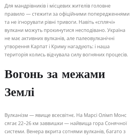
Для мандрівників і місцевих жителів головне
правило — стежити за офіційними попередженнями
та не ігнорувати рівні тривоги. Навіть «сплячі»
вулкани можуть прокинутися несподівано. Україна
не має активних вулканів, але палеовулканічні
утворення Карпат і Криму нагадують: і наша
територія колись відчувала силу вогняних процесів.
Вогонь за межами
Землі
Вулканізм — явище всесвітнє. На Марсі Олімп Монс
сягає 22–26 км заввишки — найвища гора Сонячної
системи. Венера вкрита сотнями вулканів, багато з