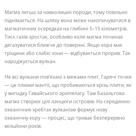
Магма легша за навколишні породи, тому повільно
піднімається. На шляху вона може накопичуватися в
магматичних осередках на глибині 5–15 кілометрів.
Тиск газів зростає, особливо коли магма починає
дегазуватися ближче до поверхні. Якщо кора має
тріщини або слабкі зони — відбувається прорив. Так
народжується вулкан.
Не всі вулкани пов’язані з межами плит. Гарячі точки
— це плюми мантії, що пробиваються крізь плити, як
у випадку Гавайського архіпелагу. Там базальтова
магма створює цілі ланцюги островів. На серединно-
океанічних хребтах вулканізм формує нову
океанічну кору — процес, що триває безперервно
мільйони років.