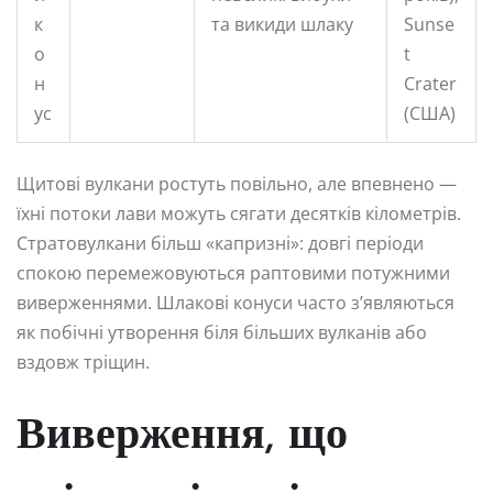
к
та викиди шлаку
Sunse
о
t
н
Crater
ус
(США)
Щитові вулкани ростуть повільно, але впевнено —
їхні потоки лави можуть сягати десятків кілометрів.
Стратовулкани більш «капризні»: довгі періоди
спокою перемежовуються раптовими потужними
виверженнями. Шлакові конуси часто з’являються
як побічні утворення біля більших вулканів або
вздовж тріщин.
Виверження, що