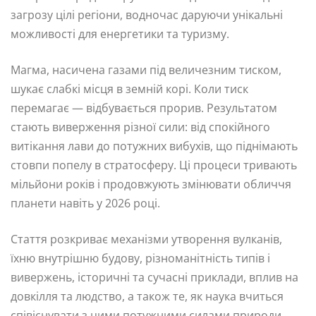
загрозу цілі регіони, водночас даруючи унікальні
можливості для енергетики та туризму.
Магма, насичена газами під величезним тиском,
шукає слабкі місця в земній корі. Коли тиск
перемагає — відбувається прорив. Результатом
стають виверження різної сили: від спокійного
витікання лави до потужних вибухів, що піднімають
стовпи попелу в стратосферу. Ці процеси тривають
мільйони років і продовжують змінювати обличчя
планети навіть у 2026 році.
Стаття розкриває механізми утворення вулканів,
їхню внутрішню будову, різноманітність типів і
вивержень, історичні та сучасні приклади, вплив на
довкілля та людство, а також те, як наука вчиться
співіснувати з цими потужними силами природи.