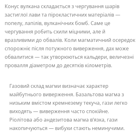
Конус вулкана складається з чергування шарів
застиглої лави та пірокластичних матеріалів —
попелу, лапілів, вулканічних бомб. Саме це
чергування робить схили міцними, але й
вразливими до обвалів. Коли магматичний осередок
спорожніє після потужного виверження, дах може
обвалитися — так утворюються кальдери, величезні
провалля діаметром до десятків кілометрів.
Газовий склад магми визначає характер
майбутнього виверження. Базальтова магма з
низьким вмістом кремнезему текуча, гази легко
виходять — виверження часто спокійне.
Ріолітова або андезитова магма в’язка, гази
накопичуються — вибухи стають неминучими.