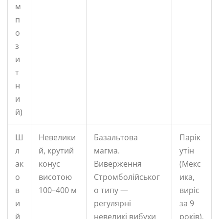
м
п
о
з
и
т
н
и
й)
Ш
Невелики
Базальтова
Парік
л
й, крутий
магма.
утін
ак
конус
Виверження
(Мекс
о
висотою
Стромболійськог
ика,
в
100–400 м
о типу —
виріс
и
регулярні
за 9
й
невеликі вибухи
років),