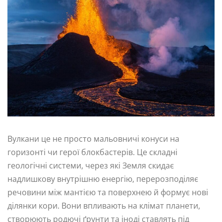
Вулкани це не просто мальовничі конуси на
горизонті чи герої блокбастерів. Це складні
геологічні системи, через які Земля скидає
надлишкову внутрішню енергію, перерозподіляє
речовини між мантією та поверхнею й формує нові
ділянки кори. Вони впливають на клімат планети,
створюють родючі ґрунти та іноді ставлять під