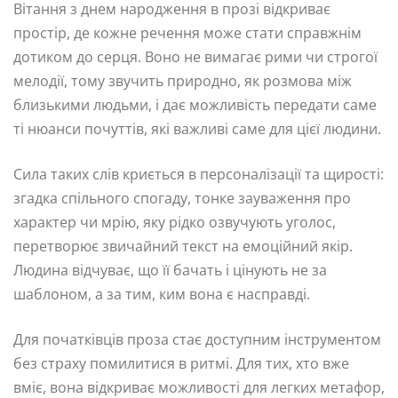
Вітання з днем народження в прозі відкриває
простір, де кожне речення може стати справжнім
дотиком до серця. Воно не вимагає рими чи строгої
мелодії, тому звучить природно, як розмова між
близькими людьми, і дає можливість передати саме
ті нюанси почуттів, які важливі саме для цієї людини.
Сила таких слів криється в персоналізації та щирості:
згадка спільного спогаду, тонке зауваження про
характер чи мрію, яку рідко озвучують уголос,
перетворює звичайний текст на емоційний якір.
Людина відчуває, що її бачать і цінують не за
шаблоном, а за тим, ким вона є насправді.
Для початківців проза стає доступним інструментом
без страху помилитися в ритмі. Для тих, хто вже
вміє, вона відкриває можливості для легких метафор,