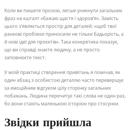
Коли ви пишете прозою, легше уникнути загальних
фраз на кшталт «бажаю щастя і здоров’я». Замість
цього з’являється простір для деталей: «щоб твої
ранкові пробіжки приносили не тільки бадьорість, а
й нові ідеї для проєктів». Така конкретика показує,
що ви справді знаєте людину, а не просто
заповнюєте текст.
У моїй практиці створення привітань я помічав, як
один абзац з особистою деталлю часто перевершує
за емоційним відгуком цілу сторінку загальних
побажань. Людина перечитує такі слова не один раз,
бо вони стають маленькою історією про стосунки.
Звідки прийшла