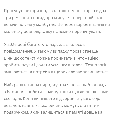
Просунуті автори іноді вплітають міні-історію в два-
три речення: спогад про минуле, теперішній стан і
легкий погляд у майбутнє. Це перетворює вітання на
маленьку розповідь, яку приємно перечитувати.
У 2026 році багато хто надсилає голосові
повідомлення. У такому випадку проза стає ще
ціннішою: текст можна прочитати з інтонацією,
зробити паузи і додати усмішку в голосі. Технології
змінюються, а потреба в щирих словах залишається.
Найкращі вітання народжуються не за шаблоном, а
з бажання зробити людину трохи щасливішою саме
сьогодні. Коли ви пишете від серця і з увагою до
деталей, навіть кілька речень можуть стати тим
подарунком, який залишиться в пам’яті довше за