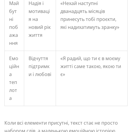
Май
Надія і
«Нехай наступні
бут
мотиваці
дванадцять місяців
ні
я на
принесуть тобі проєкти,
поб
новий рік
які надихатимуть зранку»
ажа
життя
ння
Емо
Відчуття
«Я радий, що ти є в моєму
ційн
підтримк
житті саме такою, якою ти
а
и і любові
є»
теп
лот
а
Коли всі елементи присутні, текст стає не просто
набором слів, а маленькою емоційною історією.