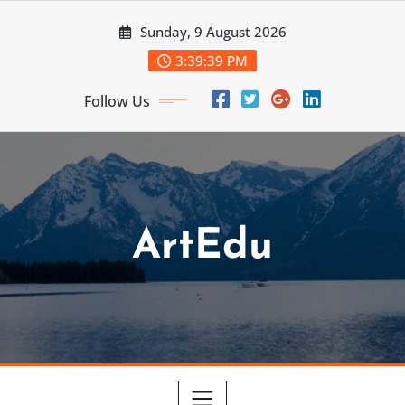
Skip
Sunday, 9 August 2026
to
content
3:39:40 PM
Follow Us
ArtEdu