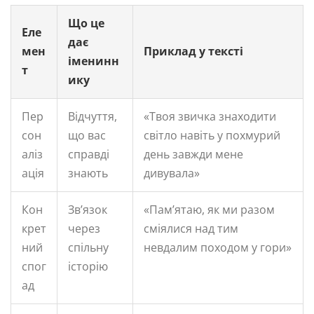
Що це
Еле
дає
мен
Приклад у тексті
іменинн
т
ику
Пер
Відчуття,
«Твоя звичка знаходити
сон
що вас
світло навіть у похмурий
аліз
справді
день завжди мене
ація
знають
дивувала»
Кон
Зв’язок
«Пам’ятаю, як ми разом
крет
через
сміялися над тим
ний
спільну
невдалим походом у гори»
спог
історію
ад