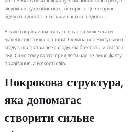
його бачать не як «людину, якій виповнився рік», а
як унікальну особистість з історією. Це створює
відчуття цінності, яке залишається надовго.
У важкі періоди життя таке вітання може стати
маленькою точкою опори. Людина перечитує його і
згадує, що попри все є люди, які бажають їй світла і
сил. Саме тому варто приділяти час не лише факту
привітання, а й якості слів.
Покрокова структура,
яка допомагає
створити сильне