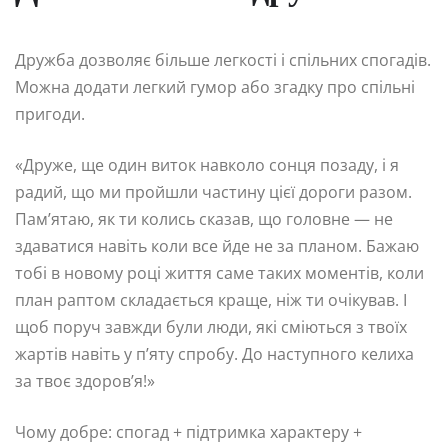
Дружба дозволяє більше легкості і спільних спогадів.
Можна додати легкий гумор або згадку про спільні
пригоди.
«Друже, ще один виток навколо сонця позаду, і я
радий, що ми пройшли частину цієї дороги разом.
Пам’ятаю, як ти колись сказав, що головне — не
здаватися навіть коли все йде не за планом. Бажаю
тобі в новому році життя саме таких моментів, коли
план раптом складається краще, ніж ти очікував. І
щоб поруч завжди були люди, які сміються з твоїх
жартів навіть у п’яту спробу. До наступного келиха
за твоє здоров’я!»
Чому добре: спогад + підтримка характеру +