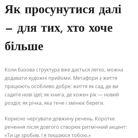
Як просунутися далі
— для тих, хто хоче
більше
Коли базова структура вже дається легко, можна
додавати художні прийоми. Метафори з життя
працюють особливо добре: життя як сад, де ви
садите нові ідеї; як книга, де кожен рік — новий
розділ; як річка, яка тече і змінює береги.
Корисно чергувати довжину речень. Коротке
речення після довгого створює ритмічний акцент:
«Ти це зробив. І я пишаюся тобою.»