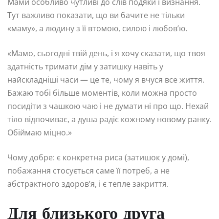
Мами особливо чутливі до слів подяки і визнання.
Тут важливо показати, що ви бачите не тільки
«маму», а людину з її втомою, силою і любов’ю.
«Мамо, сьогодні твій день, і я хочу сказати, що твоя
здатність тримати дім у затишку навіть у
найскладніші часи — це те, чому я вчуся все життя.
Бажаю тобі більше моментів, коли можна просто
посидіти з чашкою чаю і не думати ні про що. Нехай
тіло відпочиває, а душа радіє кожному новому ранку.
Обіймаю міцно.»
Чому добре: є конкретна риса (затишок у домі),
побажання стосується саме її потреб, а не
абстрактного здоров’я, і є тепле закриття.
Для близького друга