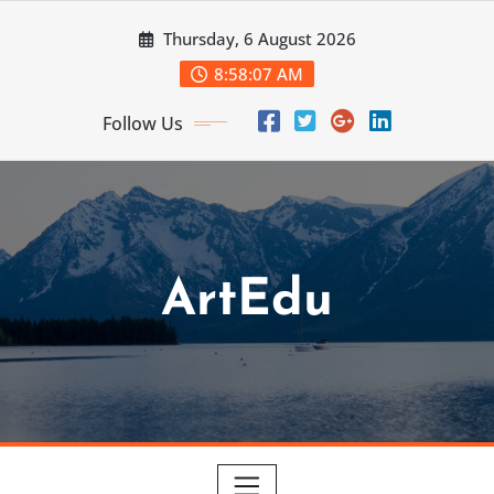
Skip
Thursday, 6 August 2026
to
content
8:58:08 AM
Follow Us
ArtEdu