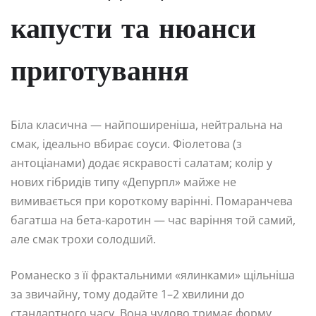
капусти та нюанси
приготування
Біла класична — найпоширеніша, нейтральна на
смак, ідеально вбирає соуси. Фіолетова (з
антоціанами) додає яскравості салатам; колір у
нових гібридів типу «Депурпл» майже не
вимивається при короткому варінні. Помаранчева
багатша на бета-каротин — час варіння той самий,
але смак трохи солодший.
Романеско з її фрактальними «ялинками» щільніша
за звичайну, тому додайте 1–2 хвилини до
стандартного часу. Вона чудово тримає форму