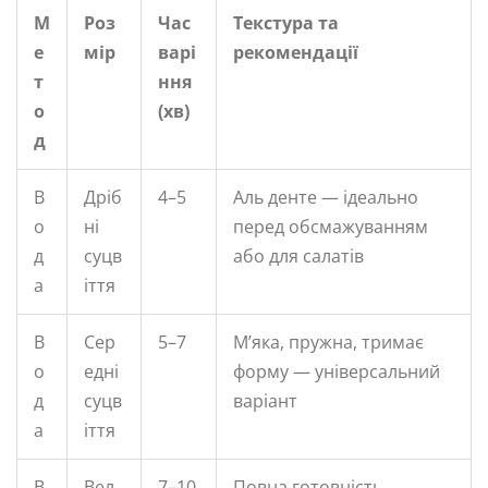
М
Роз
Час
Текстура та
е
мір
варі
рекомендації
т
ння
о
(хв)
д
В
Дріб
4–5
Аль денте — ідеально
о
ні
перед обсмажуванням
д
суцв
або для салатів
а
іття
В
Сер
5–7
М’яка, пружна, тримає
о
едні
форму — універсальний
д
суцв
варіант
а
іття
В
Вел
7–10
Повна готовність,