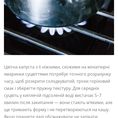
Цвітна капуста з її ніжними, схожими на мініатюрні
хмаринки суцвіттями потребує точного розрахунку
часу, щоб розкрити солодкуватий, трохи горіховий
смак і зберегти пружну текстуру. Для середніх
суцвіть у киплячій підсоленій воді вистачає 5–7
хвилин після закипання — вони стають м’якими, але
ще тримають форму і не перетворюються на кашу.
Якщо плануєте далі обсмажувати чи запікати,