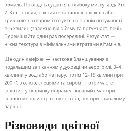
обмаль. Покладіть суцвіття в глибоку миску, додайте
2–3 ст. л. води, накрийте харчовою плівкою або
кришкою з отвором і готуйте на повній потужності
4–6 хвилин (залежно від об’єму та потужності печі).
Перемішайте один раз посередині. Результат —
ніжна текстура з мінімальними втратами вітамінів.
Ще один лайфхак — часткове бланшування з
подальшим запіканням у духовці чи аерогрилі. 3–4
хвилини у воді або на пару, потім 12–15 хвилин при
200 °C з олією, спеціями та сиром — отримаєте
золотисту скоринку і карамелізований смак при
значно меншій втраті нутрієнтів, ніж при тривалому
варінні.
Різновиди цвітної