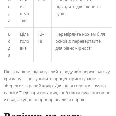
о
икі
підходить для пюре та
д
шма
супів
а
тки
В
Ціла
12–
Перевіряйте ножем біля
о
голо
18
основи; перевертайте
д
вка
для рівномірності
а
Після варіння відразу злийте воду або перекладіть у
крижану — це зупинить процес приготування і
збереже яскравий колір. Для цілої головки зручно
варити її «догори ногами», щоб ніжка була повністю
у воді, а суцвіття пропарювалися парою.