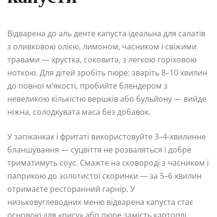
Відварена до аль денте капуста ідеальна для салатів
з оливковою олією, лимоном, часником і свіжими
травами — хрустка, соковита, з легкою горіховою
ноткою. Для дітей зробіть пюре: зваріть 8–10 хвилин
до повної м’якості, пробийте блендером з
невеликою кількістю вершків або бульйону — вийде
ніжна, солодкувата маса без добавок.
У запіканках і фритаті використовуйте 3–4-хвилинне
бланшування — суцвіття не розваляться і добре
триматимуть соус. Смажте на сковороді з часником і
паприкою до золотистої скоринки — за 5–6 хвилин
отримаєте ресторанний гарнір. У
низьковуглеводних меню відварена капуста стає
основою для «рису» або пюре замість картоплі.