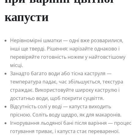
капусти
Нерівномірні шматки — одні вже розварилися,
інші ще тверді. Рішення: нарізайте однаково і
перевіряйте готовність ножем у найтовстішому
місці.
Занадто багато води або тісна каструля —
температура падає, час збільшується, текстура
страждає. Використовуйте широку каструлю і
достатньо води, щоб покрити суцвіття.
Відсутність солі у воді — капуста виходить
прісною. Соліть воду щедро, як для макаронів.
Ігнорування льодяної бані після варіння — процес
готування триває, і капуста стає перевареної.