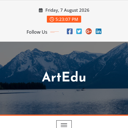
Skip
Friday, 7 August 2026
to
content
5:23:09 PM
Follow Us
ArtEdu