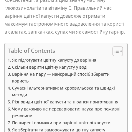
консистенції, а разом з цим значну частину
глюкозинолатів та вітаміну C. Правильний час
варіння цвітної капусти дозволяє отримати
максимум гастрономічного задоволення та користі
в салатах, запіканках, супах чи як самостійну гарнір.
Table of Contents
Як підготувати цвітну капусту до варіння
Скільки варити цвітну капусту у воді
Варіння на пару — найкращий спосіб зберегти
користь
Сучасні альтернативи: мікрохвильовка та швидкі
методи
Різновиди цвітної капусти та нюанси приготування
Чому важливо не переварювати: наука про поживні
речовини
Поширені помилки при варінні цвітної капусти
Як зберігати та заморожувати цвітну капусту