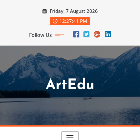
Skip
Friday, 7 August 2026
to
content
12:27:42 PM
Follow Us
ArtEdu