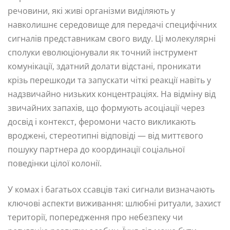
речовини, які живі організми виділяють у
навколишнє середовище для передачі специфічних
сигналів представникам свого виду. Ці молекулярні
сполуки еволюціонували як точний інструмент
комунікації, здатний долати відстані, проникати
крізь перешкоди та запускати чіткі реакції навіть у
надзвичайно низьких концентраціях. На відміну від
звичайних запахів, що формують асоціації через
досвід і контекст, феромони часто викликають
вроджені, стереотипні відповіді — від миттєвого
пошуку партнера до координації соціальної
поведінки цілої колонії.
У комах і багатьох ссавців такі сигнали визначають
ключові аспекти виживання: шлюбні ритуали, захист
території, попередження про небезпеку чи