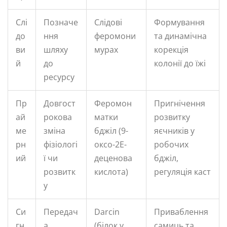
Слі
Позначе
Слідові
Формування
до
ння
феромони
та динамічна
ви
шляху
мурах
корекція
й
до
колонії до їжі
ресурсу
Пр
Довгост
Феромон
Пригнічення
ай
рокова
матки
розвитку
ме
зміна
бджіл (9-
яєчників у
рн
фізіологі
оксо-2Е-
робочих
ий
ї чи
деценова
бджіл,
розвитк
кислота)
регуляція каст
у
Си
Передач
Darcin
Приваблення
гн
а
(білок у
самиць та