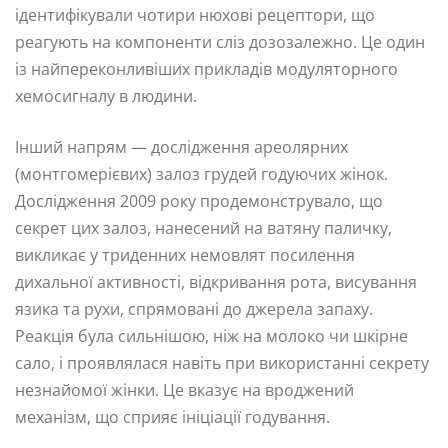
ідентифікували чотири нюхові рецептори, що
реагують на компоненти сліз дозозалежно. Це один
із найпереконливіших прикладів модуляторного
хемосигналу в людини.
Інший напрям — дослідження ареолярних
(монтгомерієвих) залоз грудей годуючих жінок.
Дослідження 2009 року продемонструвало, що
секрет цих залоз, нанесений на ватяну паличку,
викликає у триденних немовлят посилення
дихальної активності, відкривання рота, висування
язика та рухи, спрямовані до джерела запаху.
Реакція була сильнішою, ніж на молоко чи шкірне
сало, і проявлялася навіть при використанні секрету
незнайомої жінки. Це вказує на вроджений
механізм, що сприяє ініціації годування.