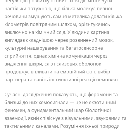
регуляцію розвитку особин. Їхня дія може бути
настільки потужною, що кілька молекул певної
речовини змушують самця метелика долати кілька
кілометрів повітряним шляхом, орієнтуючись
виключно на хімічний слід. У людини картина
виглядає складнішою через розвинений мозок,
культурні нашарування та багатосенсорне
сприйняття, однак хімічна комунікація через
виділення шкіри, сліз і слизових оболонок
продовжує впливати на емоційний фон, вибір
партнера та навіть інстинктивні реакції немовлят.
Сучасні дослідження показують, що феромони та
близькі до них хемосигнали — це не екзотичний
феномен, а фундаментальний шар біологічної
взаємодії, який співіснує з візуальними, звуковими та
тактильними каналами. Розуміння їхньої природи