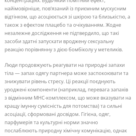
концентраціях. Будь-який помітний ефект,
найімовірніше, пов’язаний із приємним мускусним
відтінком, що асоціюється зі шкірою та близькістю, а
також з ефектом плацебо та очікуванням. Жодне
незалежне дослідження не підтвердило, що такі
засоби здатні запускати вроджену сексуальну
реакцію порівнянну з дією бомбіколу у метеликів.
Люди продовжують реагувати на природні запахи
тіла — запах одягу партнера може заспокоювати та
знижувати рівень стресу. Ці реакції поєднують
уроджені компоненти (наприклад, перевага запахів
з відмінним MHC-комплексом, що може вказувати на
кращу імунну сумісність для потомства) та сильні
асоціації, сформовані досвідом. Гігієна, одяг,
парфумерія та культурні норми значно
послаблюють природну хімічну комунікацію, однак