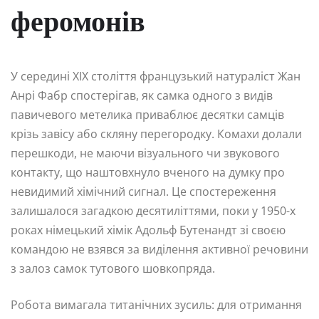
феромонів
У середині XIX століття французький натураліст Жан
Анрі Фабр спостерігав, як самка одного з видів
павичевого метелика приваблює десятки самців
крізь завісу або скляну перегородку. Комахи долали
перешкоди, не маючи візуального чи звукового
контакту, що наштовхнуло вченого на думку про
невидимий хімічний сигнал. Це спостереження
залишалося загадкою десятиліттями, поки у 1950-х
роках німецький хімік Адольф Бутенандт зі своєю
командою не взявся за виділення активної речовини
з залоз самок тутового шовкопряда.
Робота вимагала титанічних зусиль: для отримання