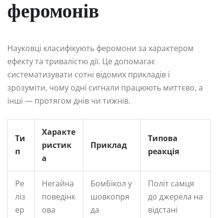
феромонів
Науковці класифікують феромони за характером
ефекту та тривалістю дії. Це допомагає
систематизувати сотні відомих прикладів і
зрозуміти, чому одні сигнали працюють миттєво, а
інші — протягом днів чи тижнів.
Характе
Ти
Типова
ристик
Приклад
п
реакція
а
Ре
Негайна
Бомбікол у
Політ самця
ліз
поведінк
шовкопря
до джерела на
ер
ова
да
відстані