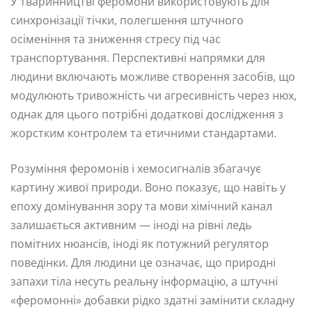
У тваринництві феромони використовують для
синхронізації тічки, полегшення штучного
осіменіння та зниження стресу під час
транспортування. Перспективні напрямки для
людини включають можливе створення засобів, що
модулюють тривожність чи агресивність через нюх,
однак для цього потрібні додаткові дослідження з
жорстким контролем та етичними стандартами.
Розуміння феромонів і хемосигналів збагачує
картину живої природи. Воно показує, що навіть у
епоху домінування зору та мови хімічний канал
залишається активним — іноді на рівні ледь
помітних нюансів, іноді як потужний регулятор
поведінки. Для людини це означає, що природні
запахи тіла несуть реальну інформацію, а штучні
«феромонні» добавки рідко здатні замінити складну