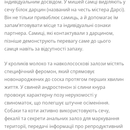
індивідуальним досвідом. У мишей самці виділяють у
сечу білок дарцин (названий на честь містера Дарсі).
Він не тільки приваблює самиць, а й допомагає їм
запам’ятовувати місце та індивідуальні ознаки
партнера. Самиці, які контактували з дарцином,
пізніше демонструють перевагу саме до цього
самця навіть за відсутності запаху.
У кроликів молоко та навколососкові залози містять
специфічний феромон, який спрямовує
новонароджених до соска протягом перших хвилин
життя. У свиней андростенон зі слини кнура
провокує характерну позу нерухомості у
свиноматок, що полегшує штучне осіменіння.
Собаки та коти активно використовують сечу,
фекалії та секрети анальних залоз для маркування
території, передачі інформації про репродуктивний