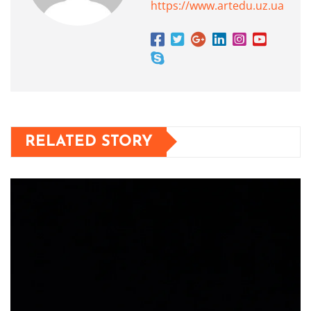
https://www.artedu.uz.ua
RELATED STORY