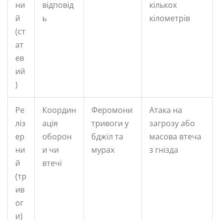
ни
відповід
кількох
й
ь
кілометрів
(ст
ат
ев
ий
)
Ре
Координ
Феромони
Атака на
ліз
ація
тривоги у
загрозу або
ер
оборон
бджіл та
масова втеча
ни
и чи
мурах
з гнізда
й
втечі
(тр
ив
ог
и)