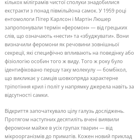
кількох міліграмів чистої сполуки знадобилися
екстракти з понад півмільйона самок. У 1959 році
ентомологи Пітер Карлсон і Мартін Люшер
запропонували термін «феромон» — від грецьких
слів, що означають «нести» та «збуджувати». Вони
визначили феромони як речовини зовнішньої
секреції, які специфічно впливають на поведінку або
фізіологію особин того ж виду. Того ж року було
ідентифіковано першу таку молекулу — бомбікол,
що викликає у самців шовкопряда характерне
тріпотіння крил і політ у напрямку джерела навіть за
відсутності самки.
Відкриття започаткувало цілу галузь досліджень.
Протягом наступних десятиліть вчені виявили
феромони майже в усіх групах тварин — від
мікроорганізмів до приматів. Кожен новий приклад