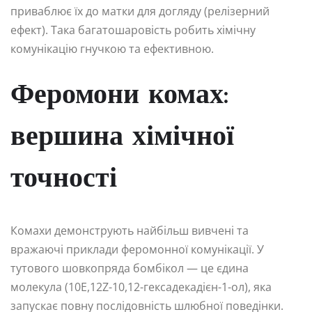
приваблює їх до матки для догляду (релізерний
ефект). Така багатошаровість робить хімічну
комунікацію гнучкою та ефективною.
Феромони комах:
вершина хімічної
точності
Комахи демонструють найбільш вивчені та
вражаючі приклади феромонної комунікації. У
тутового шовкопряда бомбікол — це єдина
молекула (10E,12Z-10,12-гексадекадієн-1-ол), яка
запускає повну послідовність шлюбної поведінки.