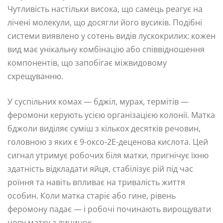
Чутливість настільки висока, що самець реагує на
лічені молекули, що досягли його вусиків. Подібні
системи виявлено у сотень видів лускокрилих: кожен
вид має унікальну комбінацію або співвідношення
компонентів, що запобігає міжвидовому
схрещуванню.
У суспільних комах — бджіл, мурах, термітів —
феромони керують усією організацією колонії. Матка
бджоли виділяє суміш з кількох десятків речовин,
головною з яких є 9-оксо-2Е-деценова кислота. Цей
сигнал утримує робочих біля матки, пригнічує їхню
здатність відкладати яйця, стабілізує рій під час
роїння та навіть впливає на тривалість життя
особин. Коли матка старіє або гине, рівень
феромону падає — і робочі починають вирощувати
нову матку з личинок.