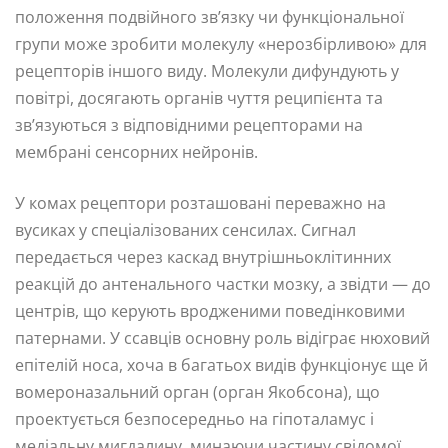
положення подвійного зв’язку чи функціональної
групи може зробити молекулу «нерозбірливою» для
рецепторів іншого виду. Молекули дифундують у
повітрі, досягають органів чуття реципієнта та
зв’язуються з відповідними рецепторами на
мембрані сенсорних нейронів.
У комах рецептори розташовані переважно на
вусиках у спеціалізованих сенсилах. Сигнал
передається через каскад внутрішньоклітинних
реакцій до антенального частки мозку, а звідти — до
центрів, що керують вродженими поведінковими
патернами. У ссавців основну роль відіграє нюховий
епітелій носа, хоча в багатьох видів функціонує ще й
вомероназальний орган (орган Якобсона), що
проектується безпосередньо на гіпоталамус і
медіальну мигдалину, минаючи частину свідомої