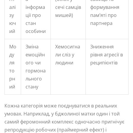
алі
інформа
сечі самців
формування
зу
ції про
мишей)
пам’яті про
юч
стан
партнера
ий
особини
Мо
Зміна
Хемосигна
Зниження
ду
емоційн
ли сліз у
рівня агресії в
ля
ого чи
людини
реципієнтів
то
гормона
рн
льного
ий
стану
Кожна категорія може поєднуватися в реальних
умовах. Наприклад, у бджолиної матки один і той
самий феромонний комплекс одночасно пригнічує
репродукцію робочих (праймерний ефект) і