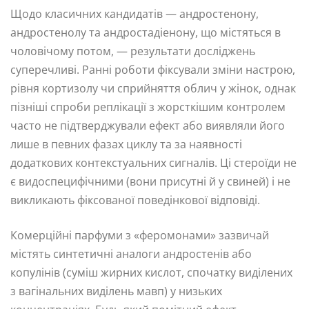
Щодо класичних кандидатів — андростенону,
андростенолу та андростадіенону, що містяться в
чоловічому потом, — результати досліджень
суперечливі. Ранні роботи фіксували зміни настрою,
рівня кортизолу чи сприйняття облич у жінок, однак
пізніші спроби реплікації з жорсткішим контролем
часто не підтверджували ефект або виявляли його
лише в певних фазах циклу та за наявності
додаткових контекстуальних сигналів. Ці стероїди не
є видоспецифічними (вони присутні й у свиней) і не
викликають фіксованої поведінкової відповіді.
Комерційні парфуми з «феромонами» зазвичай
містять синтетичні аналоги андростенів або
копулінів (суміш жирних кислот, спочатку виділених
з вагінальних виділень мавп) у низьких