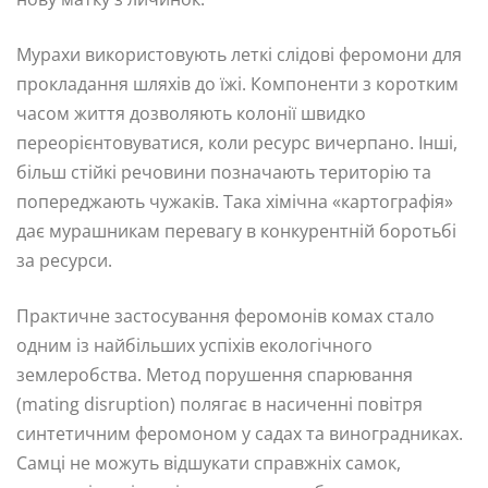
Мурахи використовують леткі слідові феромони для
прокладання шляхів до їжі. Компоненти з коротким
часом життя дозволяють колонії швидко
переорієнтовуватися, коли ресурс вичерпано. Інші,
більш стійкі речовини позначають територію та
попереджають чужаків. Така хімічна «картографія»
дає мурашникам перевагу в конкурентній боротьбі
за ресурси.
Практичне застосування феромонів комах стало
одним із найбільших успіхів екологічного
землеробства. Метод порушення спарювання
(mating disruption) полягає в насиченні повітря
синтетичним феромоном у садах та виноградниках.
Самці не можуть відшукати справжніх самок,