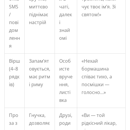
SMS
миттєво
чаті,
чує твоє ім’я. Зі
/
піднімає
далек
святом!»
пові
настрій
і
дом
знай
ленн
омі
я
Вірш
Запам’ят
Особ
«Нехай
(4–8
овується,
исте
бормашина
рядк
має ритм
вруче
співає тихо, а
ів)
і риму
ння,
посмішки —
листі
голосно…»
вка
Про
Гнучка,
Друзі,
«Ви — той
за з
дозволяє
роди
рідкісний лікар,