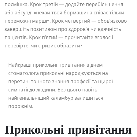
посмішка. Крок третій — додайте перебільшення
або абсурд: «нехай твоя бормашина співає тільки
переможні марші». Крок четвертий — обов’язково
завершіть позитивом про здоров’я чи вдячність
пацієнтів. Крок п’ятий — прочитайте вголос і
перевірте: чи є ризик образити?
Найкращі прикольні привітання з днем
стоматолога прикольні народжуються на
перетині точного знання професії та щирої
симпатії до людини. Без цього навіть
найгеніальніший каламбур залишиться
порожнім.
Прикольні привітання