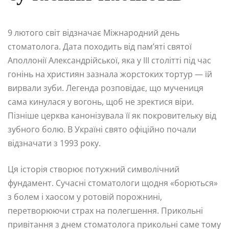
9 лютого світ відзначає Міжнародний день
стоматолога. Дата походить від пам’яті святої
Аполлонії Александрійської, яка у III столітті під час
гонінь на християн зазнала жорстоких тортур — їй
вирвали зуби. Легенда розповідає, що мучениця
сама кинулася у вогонь, щоб не зректися віри.
Пізніше церква канонізувала її як покровительку від
зубного болю. В Україні свято офіційно почали
відзначати з 1993 року.
Ця історія створює потужний символічний
фундамент. Сучасні стоматологи щодня «борються»
з болем і хаосом у ротовій порожнині,
перетворюючи страх на полегшення. Прикольні
привітання з днем стоматолога прикольні саме тому