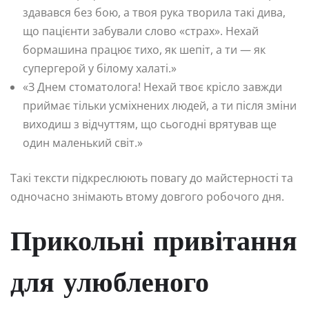
здавався без бою, а твоя рука творила такі дива,
що пацієнти забували слово «страх». Нехай
бормашина працює тихо, як шепіт, а ти — як
супергерой у білому халаті.»
«З Днем стоматолога! Нехай твоє крісло завжди
приймає тільки усміхнених людей, а ти після зміни
виходиш з відчуттям, що сьогодні врятував ще
один маленький світ.»
Такі тексти підкреслюють повагу до майстерності та
одночасно знімають втому довгого робочого дня.
Прикольні привітання
для улюбленого