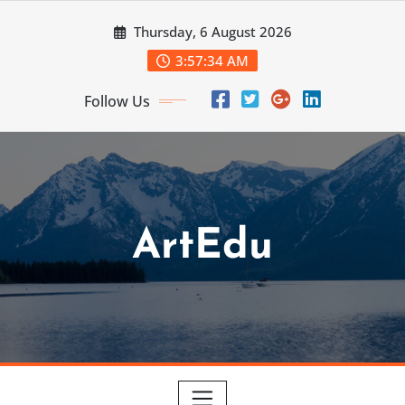
Skip
Thursday, 6 August 2026
to
content
3:57:36 AM
Follow Us
ArtEdu