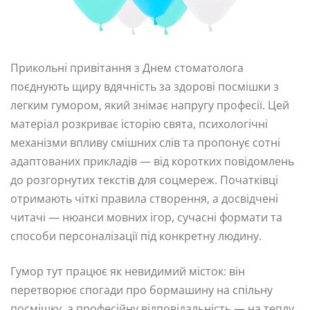
Прикольні привітання з Днем стоматолога
поєднують щиру вдячність за здорові посмішки з
легким гумором, який знімає напругу професії. Цей
матеріал розкриває історію свята, психологічні
механізми впливу смішних слів та пропонує сотні
адаптованих прикладів — від коротких повідомлень
до розгорнутих текстів для соцмереж. Початківці
отримають чіткі правила створення, а досвідчені
читачі — нюанси мовних ігор, сучасні формати та
способи персоналізації під конкретну людину.
Гумор тут працює як невидимий місток: він
перетворює спогади про бормашину на спільну
посмішку, а професійну відповідальність — на теплу