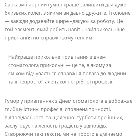
Сарказм і чорний гумор краще залишити для дуже
близьких колег, з якими ви давно дружите. І головне
— завжди додавайте щире «дякую» за роботу. Це
той елемент, який робить навіть найприкольніше
привітання по-справжньому теплим.
Найкраще прикольне привітання з днем
стоматолога прикольні — це те, в якому за
сміхом відчувається справжня повага до людини
та її непростої, але такої потрібної професії.
Гумор у привітаннях з Днем стоматолога відображає
глибшу істину: професія, сповнена точності,
відповідальності та щоденної турботи про інших,
заслуговує на легкість і радість у відповідь.
Створюючи такі тексти, ми не просто відмічаємо