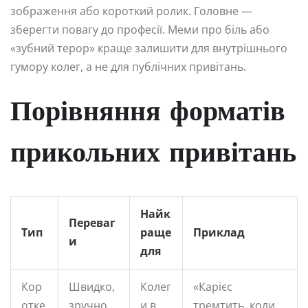
зображення або короткий ролик. Головне —
зберегти повагу до професії. Меми про біль або
«зубний терор» краще залишити для внутрішнього
гумору колег, а не для публічних привітань.
Порівняння форматів
прикольних привітань
Найк
Переваг
Тип
раще
Приклад
и
для
Кор
Швидко,
Колег
«Карієс
отке
зручно,
и в
тремтить, коли