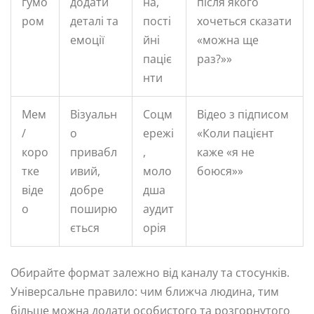
гумо
додати
на,
після якого
ром
деталі та
пості
хочеться сказати
емоції
йні
«можна ще
паціє
раз?»»
нти
Мем
Візуальн
Соцм
Відео з підписом
/
о
ережі
«Коли пацієнт
коро
привабл
,
каже «я не
тке
ивий,
моло
боюся»»
віде
добре
дша
о
поширю
аудит
ється
орія
Обирайте формат залежно від каналу та стосунків.
Універсальне правило: чим ближча людина, тим
більше можна додати особистого та розгорнутого