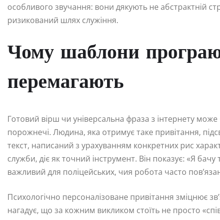
особливого звучання: вони дякують не абстрактній стр
ризикований шлях служіння.
Чому шаблони програют
перемагають
Готовий вірш чи універсальна фраза з інтернету може 
порожнечі. Людина, яка отримує таке привітання, підсв
текст, написаний з урахуванням конкретних рис характ
служби, діє як точний інструмент. Він показує: «Я бачу
важливий для поліцейських, чия робота часто пов’яза
Психологічно персоналізоване привітання зміцнює зв’
нагадує, що за кожним викликом стоїть не просто «сп