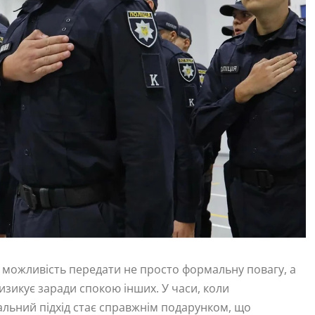
ь можливість передати не просто формальну повагу, а
изикує заради спокою інших. У часи, коли
альний підхід стає справжнім подарунком, що