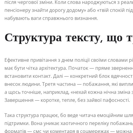
після чергової зміни. Коли слова народжуються з реа
пенсіонеру знайти дорогу додому» або «твій спокій пі
набувають ваги справжнього визнання.
Структура тексту, що 
Ефективне привітання з днем поліції своїми словами рі
має бути чітка архітектура. Початок — пряме звернен
встановити контакт. Далі — конкретний блок вдячності,
внесок людини. Третя частина — побажання, які випли
а щось точніше, наприклад, «нехай кожна нічна зміна
Завершення — коротке, тепле, без зайвої пафосності.
Така структура працює, бо веде читача емоційним шля
підтримки. Вона уникає хаотичного переліку побажань і
форматів — смс чи коментаря в соцмережах — можна з