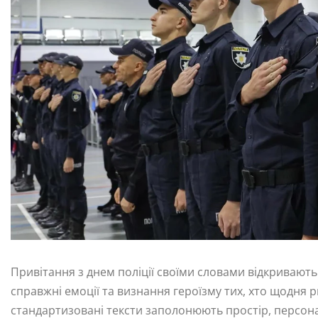
Привітання з днем поліції своїми словами відкривают
справжні емоції та визнання героїзму тих, хто щодня р
стандартизовані тексти заполонюють простір, персон