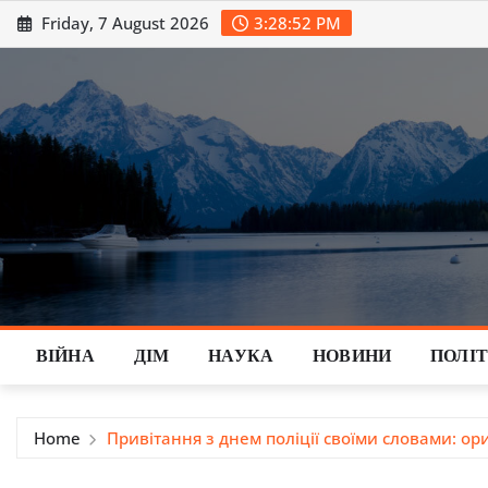
Skip
Friday, 7 August 2026
3:28:53 PM
to
content
ВІЙНА
ДІМ
НАУКА
НОВИНИ
ПОЛІ
Home
Привітання з днем поліції своїми словами: ори