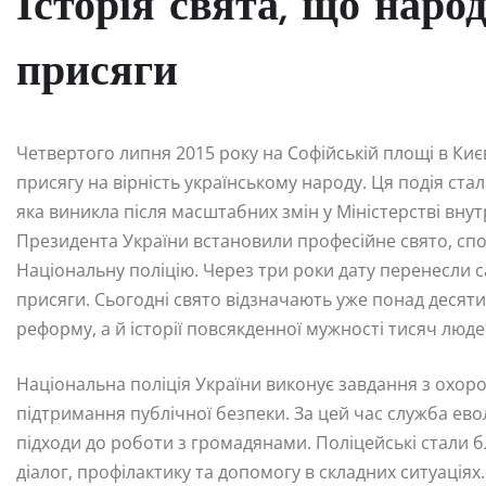
Історія свята, що наро
присяги
Четвертого липня 2015 року на Софійській площі в Киє
присягу на вірність українському народу. Ця подія ста
яка виникла після масштабних змін у Міністерстві внутр
Президента України встановили професійне свято, сп
Національну поліцію. Через три роки дату перенесли 
присяги. Сьогодні свято відзначають уже понад десяти
реформу, а й історії повсякденної мужності тисяч люде
Національна поліція України виконує завдання з охоро
підтримання публічної безпеки. За цей час служба евол
підходи до роботи з громадянами. Поліцейські стали 
діалог, профілактику та допомогу в складних ситуація