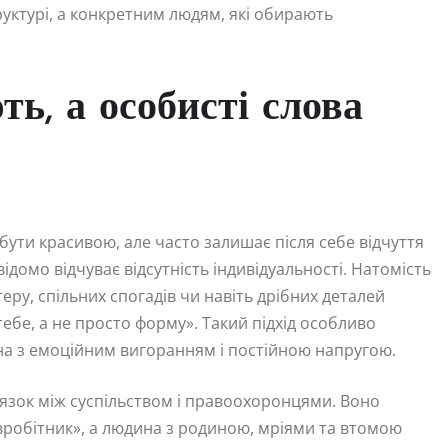
уктурі, а конкретним людям, які обирають
ь, а особисті слова
бути красивою, але часто залишає після себе відчуття
ідомо відчуває відсутність індивідуальності. Натомість
еру, спільних спогадів чи навіть дрібних деталей
 тебе, а не просто форму». Такий підхід особливо
на з емоційним вигоранням і постійною напругою.
язок між суспільством і правоохоронцями. Воно
івробітник», а людина з родиною, мріями та втомою