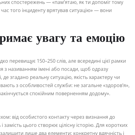
льних спостережень — «пам’ятаю, як ти допоміг тому
д час того інциденту врятував ситуацію» — вони
тримає увагу та емоцію
дко перевищує 150–250 слів, але всередині цієї рамки
ня з називанням імені або посади, щоб одразу
 де згадано реальну ситуацію, якість характеру чи
вають з особливостей служби: не загальне «здоров’я»,
 закінчується спокійним поверненням додому».
хом: від особистого контакту через визнання до
 замість цього створює цілісну історію. Для коротких
алишити лише два елементи: конкретну вдячність і