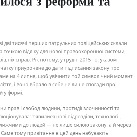
дилося з реформи та
ві дві тисячі перших патрульних поліцейських склали
ла точкою відліку для нової правоохоронної системи,
ішніх справ. Рік потому, у грудні 2015-го, указом
очатку приурочене до дати підписання закону про
саме на 4 липня, щоб увічнити той символічний момент
ліття, і воно вбрало в себе не лише спогади про
й у формі.
ни прав і свобод людини, протидії злочинності та
юціонувала: з’явилися нові підрозділи, технології,
ближчими до людей — не лише силою закону, а й через
х. Саме тому привітання в цей день набувають