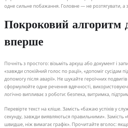
одне сильне побажання. Головне — не розтягувати, а 
Покроковий алгоритм д
вперше
Почніть з простого: візьміть аркуш або документ і зап
«завжди спокійний голос по рації», «допоміг сусідам 
допомогу після аварії». Не шукайте героїчних подвигі
сформулюйте одне речення вдячності, використовуючи
логічно випливає з роботи: безпека, витримка, підтри
Перевірте текст на кліше. Замість «бажаю успіхів у сл
секунду, завжди виявляються правильними». Замість «
швидше, ніж вимагає графік». Прочитайте вголос: якщо