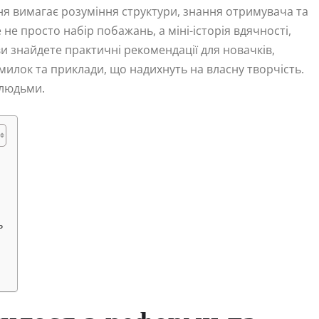
ня вимагає розуміння структури, знання отримувача та
 не просто набір побажань, а міні-історія вдячності,
ви знайдете практичні рекомендації для новачків,
милок та приклади, що надихнуть на власну творчість.
 людьми.
ь