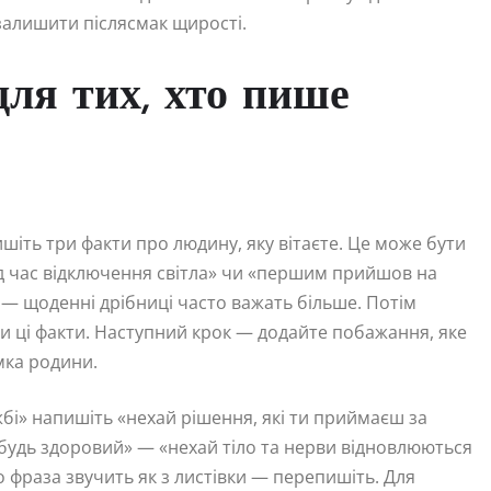
залишити післясмак щирості.
ля тих, хто пише
ишіть три факти про людину, яку вітаєте. Це може бути
під час відключення світла» чи «першим прийшов на
в — щоденні дрібниці часто важать більше. Потім
 ці факти. Наступний крок — додайте побажання, яке
мка родини.
ужбі» напишіть «нехай рішення, які ти приймаєш за
будь здоровий» — «нехай тіло та нерви відновлюються
 фраза звучить як з листівки — перепишіть. Для