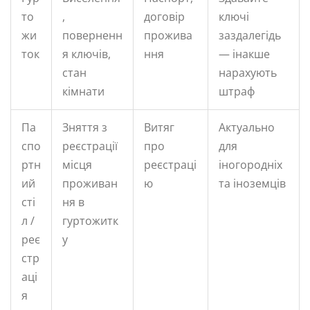
то
,
договір
ключі
жи
поверненн
прожива
заздалегідь
ток
я ключів,
ння
— інакше
стан
нарахують
кімнати
штраф
Па
Зняття з
Витяг
Актуально
спо
реєстрації
про
для
ртн
місця
реєстраці
іногородніх
ий
проживан
ю
та іноземців
сті
ня в
л /
гуртожитк
реє
у
стр
аці
я