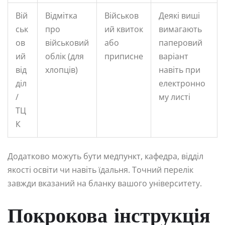
Вій
Відмітка
Військов
Деякі виші
ськ
про
ий квиток
вимагають
ов
військовий
або
паперовий
ий
облік (для
приписне
варіант
від
хлопців)
навіть при
діл
електронно
/
му листі
ТЦ
К
Додатково можуть бути медпункт, кафедра, відділ
якості освіти чи навіть їдальня. Точний перелік
завжди вказаний на бланку вашого університету.
Покрокова інструкція