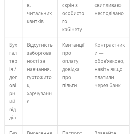
в,
скрін з
«випливає»
читальних
особисто
несподівано
квитків
го
кабінету
Бух
Відсутність
Квитанції
Контрактник
гал
заборгова
про
и —
тер
ності за
оплату,
обов’язково,
ія /
навчання,
довідка
навіть якщо
дог
гуртожито
про
платили
ові
к,
пільги
через банк
рн
харчуванн
ий
я
від
діл
Гур
Виселення
Паспорт,
Здавайте