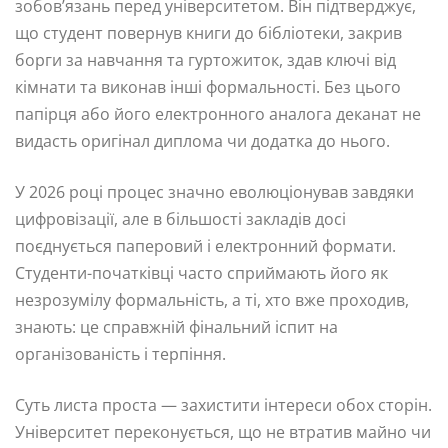
зобов’язань перед університетом. Він підтверджує,
що студент повернув книги до бібліотеки, закрив
борги за навчання та гуртожиток, здав ключі від
кімнати та виконав інші формальності. Без цього
папірця або його електронного аналога деканат не
видасть оригінал диплома чи додатка до нього.
У 2026 році процес значно еволюціонував завдяки
цифровізації, але в більшості закладів досі
поєднується паперовий і електронний формати.
Студенти-початківці часто сприймають його як
незрозумілу формальність, а ті, хто вже проходив,
знають: це справжній фінальний іспит на
організованість і терпіння.
Суть листа проста — захистити інтереси обох сторін.
Університет переконується, що не втратив майно чи