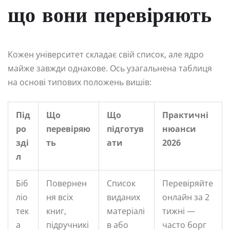
що вони перевіряють
Кожен університет складає свій список, але ядро
майже завжди однакове. Ось узагальнена таблиця
на основі типових положень вишів:
Під
Що
Що
Практичні
ро
перевіряю
підготув
нюанси
зді
ть
ати
2026
л
Біб
Повернен
Список
Перевіряйте
ліо
ня всіх
виданих
онлайн за 2
тек
книг,
матеріалі
тижні —
а
підручникі
в або
часто борг