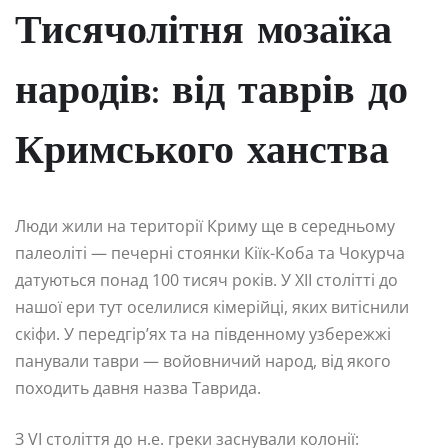
Тисячолітня мозаїка
народів: від таврів до
Кримського ханства
Люди жили на території Криму ще в середньому
палеоліті — печерні стоянки Кіїк-Коба та Чокурча
датуються понад 100 тисяч років. У XII столітті до
нашої ери тут оселилися кімерійці, яких витіснили
скіфи. У передгір’ях та на південному узбережжі
панували таври — войовничий народ, від якого
походить давня назва Таврида.
З VI століття до н.е. греки заснували колонії: