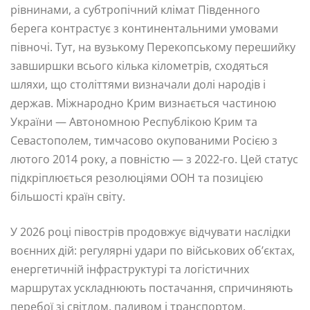
рівнинами, а субтропічний клімат Південного
берега контрастує з континентальними умовами
півночі. Тут, на вузькому Перекопському перешийку
завширшки всього кілька кілометрів, сходяться
шляхи, що століттями визначали долі народів і
держав. Міжнародно Крим визнається частиною
України — Автономною Республікою Крим та
Севастополем, тимчасово окупованими Росією з
лютого 2014 року, а повністю — з 2022-го. Цей статус
підкріплюється резолюціями ООН та позицією
більшості країн світу.
У 2026 році півострів продовжує відчувати наслідки
воєнних дій: регулярні удари по військових об’єктах,
енергетичній інфраструктурі та логістичних
маршрутах ускладнюють постачання, спричиняють
перебої зі світлом, паливом і транспортом.