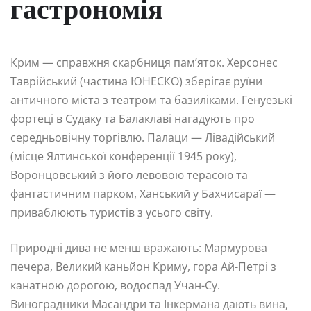
гастрономія
Крим — справжня скарбниця пам’яток. Херсонес
Таврійський (частина ЮНЕСКО) зберігає руїни
античного міста з театром та базиліками. Генуезькі
фортеці в Судаку та Балаклаві нагадують про
середньовічну торгівлю. Палаци — Лівадійський
(місце Ялтинської конференції 1945 року),
Воронцовський з його левовою терасою та
фантастичним парком, Ханський у Бахчисараї —
приваблюють туристів з усього світу.
Природні дива не менш вражають: Мармурова
печера, Великий каньйон Криму, гора Ай-Петрі з
канатною дорогою, водоспад Учан-Су.
Виноградники Масандри та Інкермана дають вина,