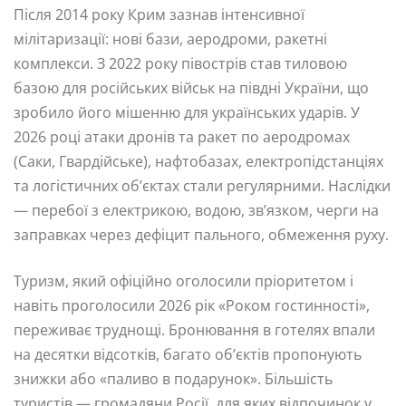
Після 2014 року Крим зазнав інтенсивної
мілітаризації: нові бази, аеродроми, ракетні
комплекси. З 2022 року півострів став тиловою
базою для російських військ на півдні України, що
зробило його мішенню для українських ударів. У
2026 році атаки дронів та ракет по аеродромах
(Саки, Гвардійське), нафтобазах, електропідстанціях
та логістичних об’єктах стали регулярними. Наслідки
— перебої з електрикою, водою, зв’язком, черги на
заправках через дефіцит пального, обмеження руху.
Туризм, який офіційно оголосили пріоритетом і
навіть проголосили 2026 рік «Роком гостинності»,
переживає труднощі. Бронювання в готелях впали
на десятки відсотків, багато об’єктів пропонують
знижки або «паливо в подарунок». Більшість
туристів — громадяни Росії, для яких відпочинок у