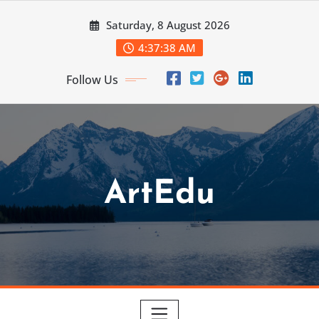
Skip
Saturday, 8 August 2026
to
content
4:37:39 AM
Follow Us
ArtEdu