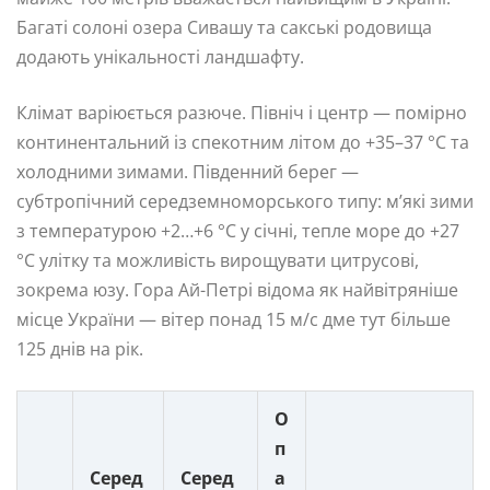
Багаті солоні озера Сивашу та сакські родовища
додають унікальності ландшафту.
Клімат варіюється разюче. Північ і центр — помірно
континентальний із спекотним літом до +35–37 °C та
холодними зимами. Південний берег —
субтропічний середземноморського типу: м’які зими
з температурою +2…+6 °C у січні, тепле море до +27
°C улітку та можливість вирощувати цитрусові,
зокрема юзу. Гора Ай-Петрі відома як найвітряніше
місце України — вітер понад 15 м/с дме тут більше
125 днів на рік.
О
п
Серед
Серед
а