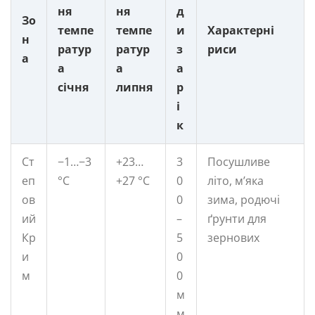
ня
ня
д
Зо
темпе
темпе
и
Характерні
н
ратур
ратур
з
риси
а
а
а
а
січня
липня
р
і
к
Ст
−1…−3
+23…
3
Посушливе
еп
°C
+27 °C
0
літо, м’яка
ов
0
зима, родючі
ий
–
ґрунти для
Кр
5
зернових
и
0
м
0
м
м