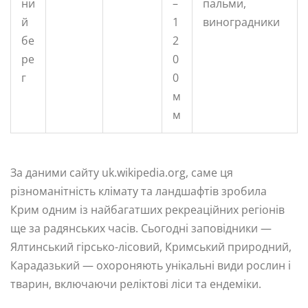
ни
–
пальми,
й
1
виноградники
бе
2
ре
0
г
0
м
м
За даними сайту uk.wikipedia.org, саме ця
різноманітність клімату та ландшафтів зробила
Крим одним із найбагатших рекреаційних регіонів
ще за радянських часів. Сьогодні заповідники —
Ялтинський гірсько-лісовий, Кримський природний,
Карадазький — охороняють унікальні види рослин і
тварин, включаючи реліктові ліси та ендеміки.