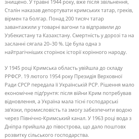
знищено. У травні 1944 року, вже після звільнення,
Сталін наказав депортувати кримських татар, греків,
вірмен та болгар. Понад 200 тисяч татар
завантажили у товарні вагони та відправили до
Узбекистану та Казахстану. Смертність у дорозі та на
засланні сягала 20–30 %. Це була одна з
найтрагічніших сторінок історії корінного народу.
У 1945 році Кримська область увійшла до складу
РРФСР. 19 лютого 1954 року Президія Верховної
Ради СРСР передала її Українській РСР. Рішення мало
економічне підґрунтя: після війни Крим потребував
відновлення, а Україна мала тісні господарські
зв’язки, промисловість та змогу забезпечити водою
через Північно-Кримський канал. У 1963 році вода з
Дніпра прийшла до півострова, що дало поштовх
розвитку сільського господарства.