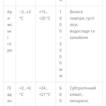
Кр
−2…+2
+15…
1
Вологе
и
°C
+20 °C
0
повітря, густі
мс
0
ліси,
ьк
0
водоспади та
і
–
каньйони
го
2
ри
0
0
0
м
м
Пі
+2…+6
+24…
6
Субтропічний
вд
°C
+27 °C
0
клімат,
ен
0
кипариси,