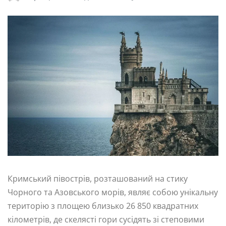
Кримський півострів, розташований на стику
Чорного та Азовського морів, являє собою унікальну
територію з площею близько 26 850 квадратних
кілометрів, де скелясті гори сусідять зі степовими