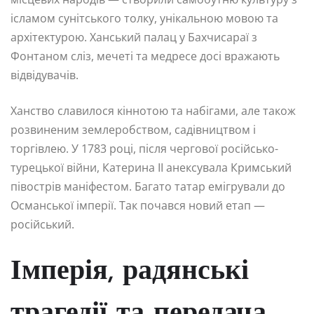
ісламом сунітського толку, унікальною мовою та
архітектурою. Ханський палац у Бахчисараї з
Фонтаном сліз, мечеті та медресе досі вражають
відвідувачів.
Ханство славилося кіннотою та набігами, але також
розвиненим землеробством, садівництвом і
торгівлею. У 1783 році, після чергової російсько-
турецької війни, Катерина II анексувала Кримський
півострів маніфестом. Багато татар емігрували до
Османської імперії. Так почався новий етап —
російський.
Імперія, радянські