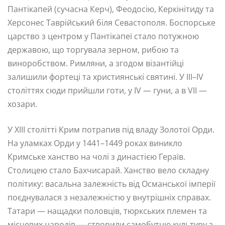
Пантікапей (сучасна Керч), Феодосію, Керкінітиду та
Херсонес Таврійський біля Севастополя. Боспорське
царство з центром у Пантікапеї стало потужною
державою, що торгувала зерном, рибою та
виноробством. Римляни, а згодом візантійці
залишили фортеці та християнські святині. У III–IV
століттях сюди прийшли готи, у IV — гуни, а в VII —
хозари.
У XIII столітті Крим потрапив під владу Золотої Орди.
На уламках Орди у 1441–1449 роках виникло
Кримське ханство на чолі з династією Гераїв.
Столицею стало Бахчисарай. Ханство вело складну
політику: васальна залежність від Османської імперії
поєднувалася з незалежністю у внутрішніх справах.
Татари — нащадки половців, тюркських племен та
місцевих народів — створили самобутню культуру з