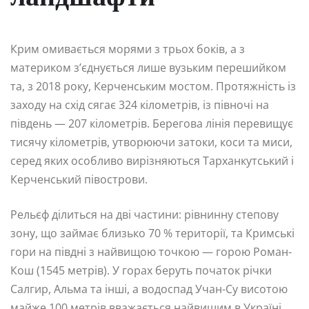
Крим омивається морями з трьох боків, а з
материком з’єднується лише вузьким перешийком
та, з 2018 року, Керченським мостом. Протяжність із
заходу на схід сягає 324 кілометрів, із півночі на
південь — 207 кілометрів. Берегова лінія перевищує
тисячу кілометрів, утворюючи затоки, коси та миси,
серед яких особливо вирізняються Тарханкутський і
Керченський півострови.
Рельєф ділиться на дві частини: рівнинну степову
зону, що займає близько 70 % території, та Кримські
гори на півдні з найвищою точкою — горою Роман-
Кош (1545 метрів). У горах беруть початок річки
Салгир, Альма та інші, а водоспад Учан-Су висотою
майже 100 метрів вважається найвищим в Україні.