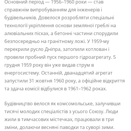
Основний період — 1956–1960 роки — став
справжнім випробуванням для інженерів і
будівельників. Довелося розробляти спеціальні
технології укріплення основи земляної греблі на
алювіальних пісках, а бетонні частини спорудили
безпосередньо на гранітному ложі. У 1959-му
перекрили русло Дніпра, затопили котлован і
провели пробний пуск першого гідроагрегату. 5
грудня 1959 року він уже видав струм в
енергосистему. Останній, дванадцятий агрегат
запустили 31 жовтня 1960 року, а офіційне відкриття
та здача комісії відбулися в 1961–1962 роках.
Будівництво велося як комсомольське, залучивши
тисячі молодих спеціалістів з усього Союзу. Люди
жили в тимчасових містечках, працювали в три
зміни, долаючи весняні паводки та суворі зими.