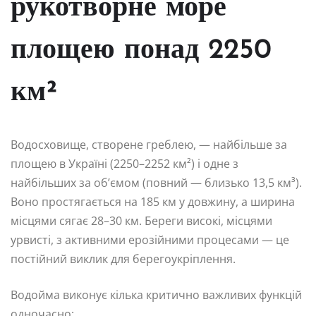
рукотворне море
площею понад 2250
км²
Водосховище, створене греблею, — найбільше за
площею в Україні (2250–2252 км²) і одне з
найбільших за об’ємом (повний — близько 13,5 км³).
Воно простягається на 185 км у довжину, а ширина
місцями сягає 28–30 км. Береги високі, місцями
урвисті, з активними ерозійними процесами — це
постійний виклик для берегоукріплення.
Водойма виконує кілька критично важливих функцій
одночасно: