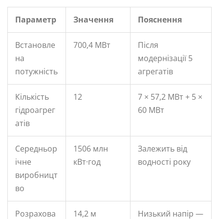
Параметр
Значення
Пояснення
Встановле
700,4 МВт
Після
на
модернізації 5
потужність
агрегатів
Кількість
12
7 × 57,2 МВт + 5 ×
гідроагрег
60 МВт
атів
Середньор
1506 млн
Залежить від
ічне
кВт·год
водності року
виробницт
во
Розрахова
14,2 м
Низький напір —