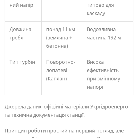
ний напір
типово для
каскаду
Довжина
понад 11 км
Водозливна
греблі
(земляна +
частина 192 м
бетонна)
Тип турбін
Поворотно-
Висока
лопатеві
ефективність
(Каплан)
при змінному
напорі
Джерела даних: офіційні матеріали Укргідроенерго
та технічна документація станції.
Принцип роботи простий на перший погляд, але