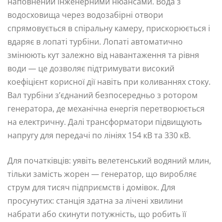
наповнений інженерними нюансами. Вода з
водосховища через водозабірні отвори
спрямовується в спіральну камеру, прискорюється і
вдаряє в лопаті турбіни. Лопаті автоматично
змінюють кут залежно від навантаження та рівня
води — це дозволяє підтримувати високий
коефіцієнт корисної дії навіть при коливаннях стоку.
Вал турбіни з’єднаний безпосередньо з ротором
генератора, де механічна енергія перетворюється
на електричну. Далі трансформатори підвищують
напругу для передачі по лініях 154 кВ та 330 кВ.
Для початківців: уявіть велетенський водяний млин,
тільки замість жорен — генератор, що виробляє
струм для тисяч підприємств і домівок. Для
просунутих: станція здатна за лічені хвилини
набрати або скинути потужність, що робить її