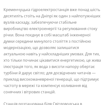
Кременчуцька гідроелектростанція вже понад шість
десятиліть стоїть на Дніпрі як один з найпотужніших
вузлів каскаду, забезпечуючи стабільне
виробництво електроенергії та регулювання стоку
річки. Вона поєднує в собі масштаб інженерної
думки середини минулого століття з постійною
модернізацією, що дозволяє залишатися
актуальною навіть у найскладніших умовах. Для тих,
хто тільки починає цікавитися енергетикою, це жива
ілюстрація того, як вода з висоти напору обертає
турбіни й дарує світло; для досвідчених читачів —
приклад високоманевреної генерації, що підтримує
частоту в мережі та компенсує коливання від
сонячних і вітрових станцій.
Станція розташована біля Світловодська в