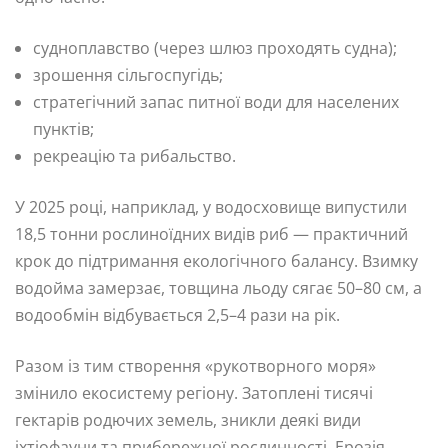
судноплавство (через шлюз проходять судна);
зрошення сільгоспугідь;
стратегічний запас питної води для населених
пунктів;
рекреацію та рибальство.
У 2025 році, наприклад, у водосховище випустили
18,5 тонни рослиноїдних видів риб — практичний
крок до підтримання екологічного балансу. Взимку
водойма замерзає, товщина льоду сягає 50–80 см, а
водообмін відбувається 2,5–4 рази на рік.
Разом із тим створення «рукотворного моря»
змінило екосистему регіону. Затоплені тисячі
гектарів родючих земель, зникли деякі види
іхтіофауни та прибережної рослинності. Ерозія