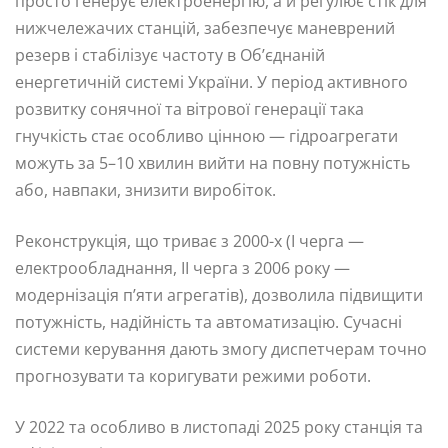
просто генерує електроенергію, а й регулює стік для
нижчележачих станцій, забезпечує маневрений
резерв і стабілізує частоту в Об’єднаній
енергетичній системі України. У період активного
розвитку сонячної та вітрової генерації така
гнучкість стає особливо цінною — гідроагрегати
можуть за 5–10 хвилин вийти на повну потужність
або, навпаки, знизити виробіток.
Реконструкція, що триває з 2000-х (І черга —
електрообладнання, ІІ черга з 2006 року —
модернізація п’яти агрегатів), дозволила підвищити
потужність, надійність та автоматизацію. Сучасні
системи керування дають змогу диспетчерам точно
прогнозувати та коригувати режими роботи.
У 2022 та особливо в листопаді 2025 року станція та