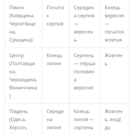
Північ
Почато
Середин
Кінець
(Київщина,
к
а серпня
вересня
Чернігівщи
серпня
—
—
на,
вересен
початок
Сумщина)
ь
жовтня
Центр
Кінець
Серпень
Жовтен
(Полтавщи
липня
— перша
ь
на,
половин
Черкащина,
а
Вінниччина
вересня
)
Південь
Середи
Кінець
Жовтен
(Одеса,
на
липня —
ь, іноді
Херсон,
липня
серпень
до