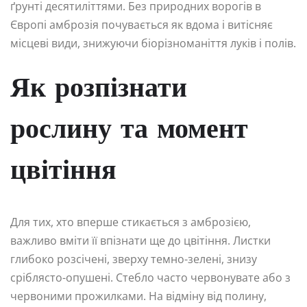
ґрунті десятиліттями. Без природних ворогів в
Європі амброзія почувається як вдома і витісняє
місцеві види, знижуючи біорізноманіття луків і полів.
Як розпізнати
рослину та момент
цвітіння
Для тих, хто вперше стикається з амброзією,
важливо вміти її впізнати ще до цвітіння. Листки
глибоко розсічені, зверху темно-зелені, знизу
сріблясто-опушені. Стебло часто червонувате або з
червоними прожилками. На відміну від полину,