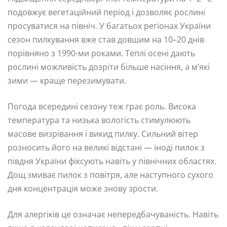
подовжує вегетаційний період і дозволяє рослині
просуватися на північ. У багатьох регіонах України
сезон пилкування вже став довшим на 10–20 днів
порівняно з 1990-ми роками. Теплі осені дають
рослині можливість дозріти більше насіння, а м’які
зими — краще перезимувати.
Погода всередині сезону теж грає роль. Висока
температура та низька вологість стимулюють
масове визрівання і викид пилку. Сильний вітер
розносить його на великі відстані — іноді пилок з
півдня України фіксують навіть у північних областях.
Дощ змиває пилок з повітря, але наступного сухого
дня концентрація може знову зрости.
Для алергіків це означає непередбачуваність. Навіть