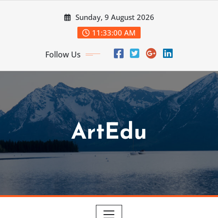
Skip
Sunday, 9 August 2026
to
content
11:33:01 AM
Follow Us
ArtEdu