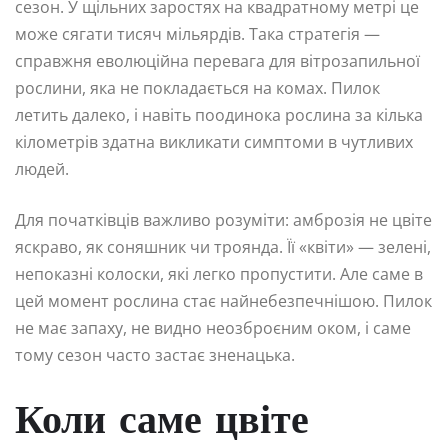
сезон. У щільних заростях на квадратному метрі це
може сягати тисяч мільярдів. Така стратегія —
справжня еволюційна перевага для вітрозапильної
рослини, яка не покладається на комах. Пилок
летить далеко, і навіть поодинока рослина за кілька
кілометрів здатна викликати симптоми в чутливих
людей.
Для початківців важливо розуміти: амброзія не цвіте
яскраво, як соняшник чи троянда. Її «квіти» — зелені,
непоказні колоски, які легко пропустити. Але саме в
цей момент рослина стає найнебезпечнішою. Пилок
не має запаху, не видно неозброєним оком, і саме
тому сезон часто застає зненацька.
Коли саме цвіте