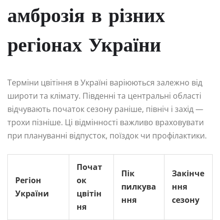
амброзія в різних
регіонах України
Терміни цвітіння в Україні варіюються залежно від
широти та клімату. Південні та центральні області
відчувають початок сезону раніше, північ і захід —
трохи пізніше. Ці відмінності важливо враховувати
при плануванні відпусток, поїздок чи профілактики.
Почат
Пік
Закінче
Регіон
ок
пилкува
ння
України
цвітін
ння
сезону
ня