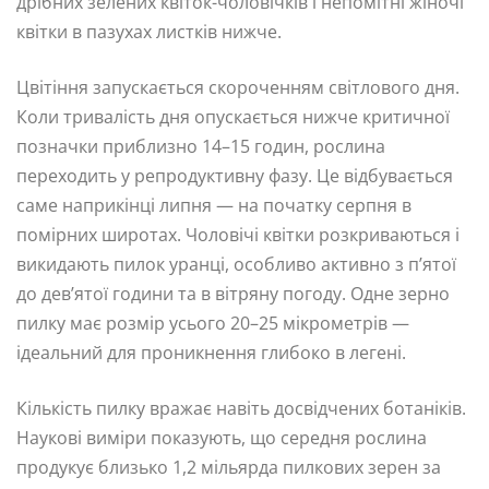
дрібних зелених квіток-чоловічків і непомітні жіночі
квітки в пазухах листків нижче.
Цвітіння запускається скороченням світлового дня.
Коли тривалість дня опускається нижче критичної
позначки приблизно 14–15 годин, рослина
переходить у репродуктивну фазу. Це відбувається
саме наприкінці липня — на початку серпня в
помірних широтах. Чоловічі квітки розкриваються і
викидають пилок уранці, особливо активно з п’ятої
до дев’ятої години та в вітряну погоду. Одне зерно
пилку має розмір усього 20–25 мікрометрів —
ідеальний для проникнення глибоко в легені.
Кількість пилку вражає навіть досвідчених ботаніків.
Наукові виміри показують, що середня рослина
продукує близько 1,2 мільярда пилкових зерен за