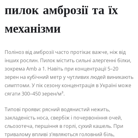
пилок амброзії та їх
механізми
Поліноз від амброзії часто протікає важче, ніж від
інших рослин. Пилок містить сильні алергенні білки,
зокрема Amb a 1. Навіть при концентрації 5–20
зерен на кубічний метр у чутливих людей виникають
симптоми. У пік сезону концентрація в Україні може
сягати 300–450 зерен/м³.
Типові прояви: рясний водянистий нежить,
закладеність носа, свербіж і почервоніння очей,
сльозотеча, першіння в горлі, сухий кашель. При
тривалому впливі з’являються головний біль,