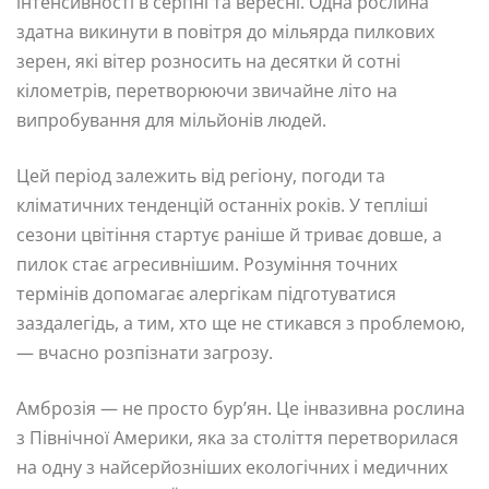
інтенсивності в серпні та вересні. Одна рослина
здатна викинути в повітря до мільярда пилкових
зерен, які вітер розносить на десятки й сотні
кілометрів, перетворюючи звичайне літо на
випробування для мільйонів людей.
Цей період залежить від регіону, погоди та
кліматичних тенденцій останніх років. У тепліші
сезони цвітіння стартує раніше й триває довше, а
пилок стає агресивнішим. Розуміння точних
термінів допомагає алергікам підготуватися
заздалегідь, а тим, хто ще не стикався з проблемою,
— вчасно розпізнати загрозу.
Амброзія — не просто бур’ян. Це інвазивна рослина
з Північної Америки, яка за століття перетворилася
на одну з найсерйозніших екологічних і медичних