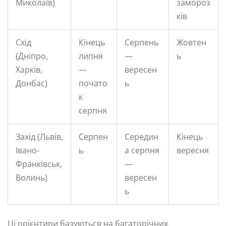
Миколаїв)
замороз
ків
Схід
Кінець
Серпень
Жовтен
(Дніпро,
липня
—
ь
Харків,
—
вересен
Донбас)
почато
ь
к
серпня
Захід (Львів,
Серпен
Середин
Кінець
Івано-
ь
а серпня
вересня
Франківськ,
—
Волинь)
вересен
ь
Ці орієнтири базуються на багаторічних