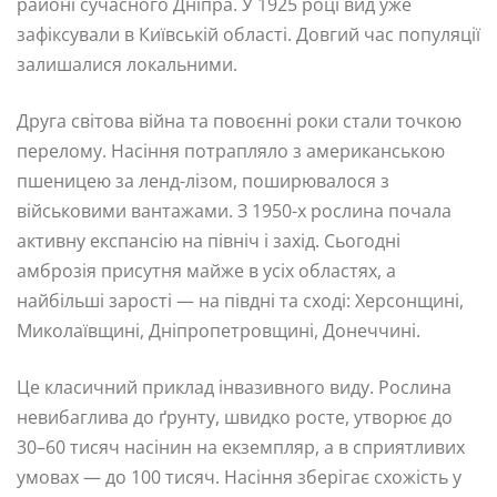
районі сучасного Дніпра. У 1925 році вид уже
зафіксували в Київській області. Довгий час популяції
залишалися локальними.
Друга світова війна та повоєнні роки стали точкою
перелому. Насіння потрапляло з американською
пшеницею за ленд-лізом, поширювалося з
військовими вантажами. З 1950-х рослина почала
активну експансію на північ і захід. Сьогодні
амброзія присутня майже в усіх областях, а
найбільші зарості — на півдні та сході: Херсонщині,
Миколаївщині, Дніпропетровщині, Донеччині.
Це класичний приклад інвазивного виду. Рослина
невибаглива до ґрунту, швидко росте, утворює до
30–60 тисяч насінин на екземпляр, а в сприятливих
умовах — до 100 тисяч. Насіння зберігає схожість у