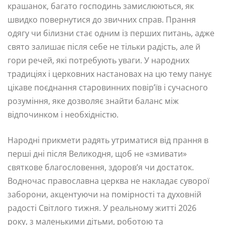
крашанок, багато господинь замислюються, як
швидко повернутися до звичних справ. Прання
одягу чи білизни стає одним із перших питань, адже
свято залишає після себе не тільки радість, але й
гори речей, які потребують уваги. У народних
традиціях і церковних настановах на цю тему панує
цікаве поєднання старовинних повір’їв і сучасного
розуміння, яке дозволяє знайти баланс між
відпочинком і необхідністю.
Народні прикмети радять утриматися від прання в
перші дні після Великодня, щоб не «змивати»
святкове благословення, здоров’я чи достаток.
Водночас православна церква не накладає суворої
заборони, акцентуючи на помірності та духовній
радості Світлого тижня. У реальному житті 2026
року, з маленькими дітьми, роботою та