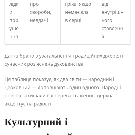
лідк
про
гріха, якщо
від
и
хвороби,
немає зла
внутрішн
пор
невдачі
в серці
ього
уше
ставленн
ння
я
Дані зібрано з узагальнення традиційних джерел і
сучасних роз’яснень духовенства.
Ця таблиця показує, як два світи — народний і
церковний — доповнюють один одного. Народні
повір’я захищали від перевантаження, церква
акцентує на радості.
Культурний і