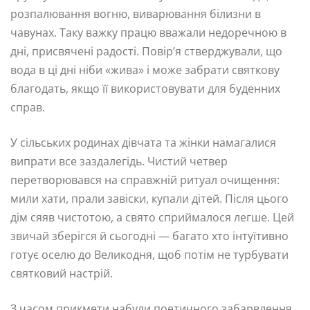
розпалювання вогню, виварювання білизни в
чавунах. Таку важку працю вважали недоречною в
дні, присвячені радості. Повір’я стверджували, що
вода в ці дні ніби «жива» і може забрати святкову
благодать, якщо її використовувати для буденних
справ.
У сільських родинах дівчата та жінки намагалися
випрати все заздалегідь. Чистий четвер
перетворювався на справжній ритуал очищення:
мили хати, прали завіски, купали дітей. Після цього
дім сяяв чистотою, а свято сприймалося легше. Цей
звичай зберігся й сьогодні — багато хто інтуїтивно
готує оселю до Великодня, щоб потім не турбувати
святковий настрій.
З часом прикмети набули поетичного забарвлення.