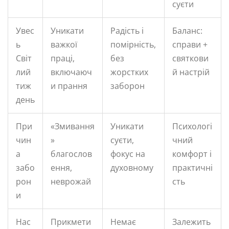
суєти
Увес
Уникати
Радість і
Баланс:
ь
важкої
помірність,
справи +
Світ
праці,
без
святкови
лий
включаюч
жорстких
й настрій
тиж
и прання
заборон
день
При
«Змивання
Уникати
Психологі
чин
»
суєти,
чний
а
благослов
фокус на
комфорт і
забо
ення,
духовному
практичні
рон
неврожай
сть
и
Нас
Прикмети
Немає
Залежить