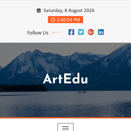
Skip
Saturday, 8 August 2026
to
content
2:40:55 PM
Follow Us
ArtEdu