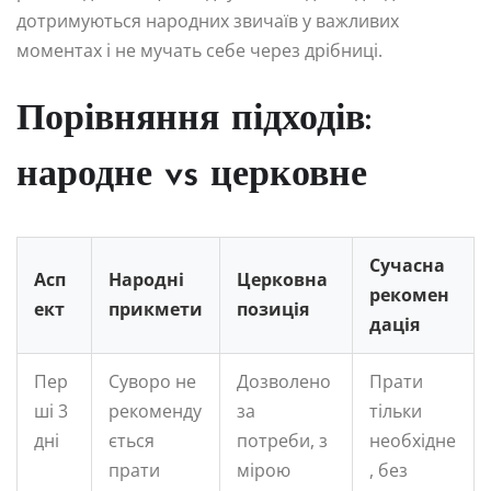
дотримуються народних звичаїв у важливих
моментах і не мучать себе через дрібниці.
Порівняння підходів:
народне vs церковне
Сучасна
Асп
Народні
Церковна
рекомен
ект
прикмети
позиція
дація
Пер
Суворо не
Дозволено
Прати
ші 3
рекоменду
за
тільки
дні
ється
потреби, з
необхідне
прати
мірою
, без