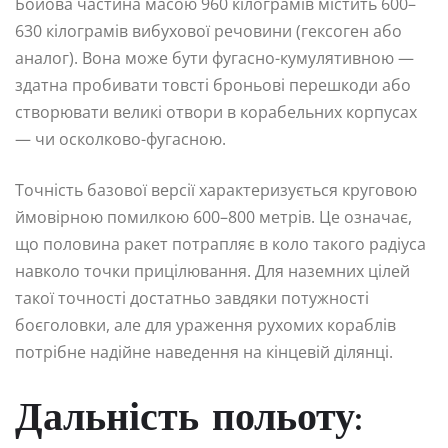
Бойова частина масою 960 кілограмів містить 600–
630 кілограмів вибухової речовини (гексоген або
аналог). Вона може бути фугасно-кумулятивною —
здатна пробивати товсті броньові перешкоди або
створювати великі отвори в корабельних корпусах
— чи осколково-фугасною.
Точність базової версії характеризується круговою
ймовірною помилкою 600–800 метрів. Це означає,
що половина ракет потрапляє в коло такого радіуса
навколо точки прицілювання. Для наземних цілей
такої точності достатньо завдяки потужності
боєголовки, але для ураження рухомих кораблів
потрібне надійне наведення на кінцевій ділянці.
Дальність польоту: