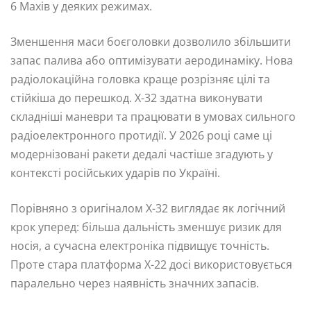
6 Махів у деяких режимах.
Зменшення маси боєголовки дозволило збільшити
запас палива або оптимізувати аеродинаміку. Нова
радіолокаційна головка краще розрізняє цілі та
стійкіша до перешкод. Х-32 здатна виконувати
складніші маневри та працювати в умовах сильного
радіоелектронного протидії. У 2026 році саме ці
модернізовані ракети дедалі частіше згадують у
контексті російських ударів по Україні.
Порівняно з оригіналом Х-32 виглядає як логічний
крок уперед: більша дальність зменшує ризик для
носія, а сучасна електроніка підвищує точність.
Проте стара платформа Х-22 досі використовується
паралельно через наявність значних запасів.