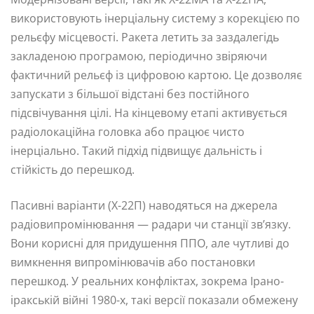
використовують інерціальну систему з корекцією по
рельєфу місцевості. Ракета летить за заздалегідь
закладеною програмою, періодично звіряючи
фактичний рельєф із цифровою картою. Це дозволяє
запускати з більшої відстані без постійного
підсвічування цілі. На кінцевому етапі активується
радіолокаційна головка або працює чисто
інерціально. Такий підхід підвищує дальність і
стійкість до перешкод.
Пасивні варіанти (Х-22П) наводяться на джерела
радіовипромінювання — радари чи станції зв’язку.
Вони корисні для придушення ППО, але чутливі до
вимкнення випромінювачів або постановки
перешкод. У реальних конфліктах, зокрема Ірано-
іракській війні 1980-х, такі версії показали обмежену