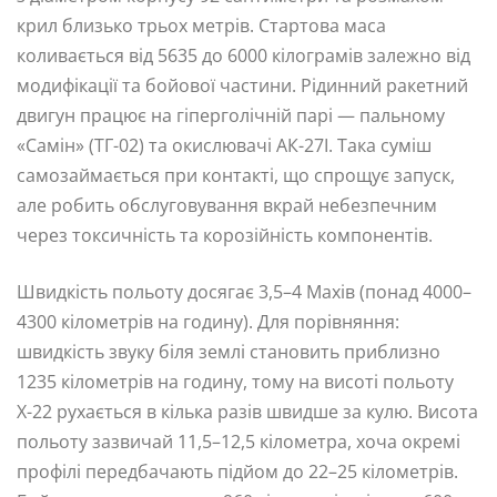
крил близько трьох метрів. Стартова маса
коливається від 5635 до 6000 кілограмів залежно від
модифікації та бойової частини. Рідинний ракетний
двигун працює на гіперголічній парі — пальному
«Самін» (ТГ-02) та окислювачі АК-27І. Така суміш
самозаймається при контакті, що спрощує запуск,
але робить обслуговування вкрай небезпечним
через токсичність та корозійність компонентів.
Швидкість польоту досягає 3,5–4 Махів (понад 4000–
4300 кілометрів на годину). Для порівняння:
швидкість звуку біля землі становить приблизно
1235 кілометрів на годину, тому на висоті польоту
Х-22 рухається в кілька разів швидше за кулю. Висота
польоту зазвичай 11,5–12,5 кілометра, хоча окремі
профілі передбачають підйом до 22–25 кілометрів.