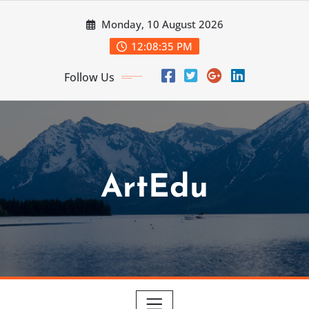
Skip
Monday, 10 August 2026
to
content
12:08:37 PM
Follow Us
ArtEdu