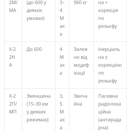
2М/
(до 600 у
3–
960 кг
на +
МА
деяких
4
корекція
умовах)
М
по
ах
рельєфу
а
Х-2
До 600
4
Залеж
Інерціаль
2Н
М
но від
на з
А
ах
модиф
корекцією
а
ікації
по
рельєфу
Х-2
Зменшена
3,
Звича
Пасивна
2П/
(15–30 км
5
йна
радіолока
МП
у деяких
М
ційна
режимах)
ах
(антирада
а
рна)