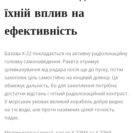
їхній вплив на
ефективність
Базова Х-22 покладається на активну радіолокаційну
головку самонаведення. Ракета отримує
цілевказування від радара носія ще до пуску, потім
захоплює ціль самостійно на кінцевій ділянці. Це
обмежує дальність, бо для захоплення потрібна
достатня відстань і чіткий радіолокаційний контраст.
У морських умовах великий корабель добре видно
на тлі води, але проти наземних цілей точність
падає.
Модернізовані версії, такі як Х-22МА та Х-22НА,