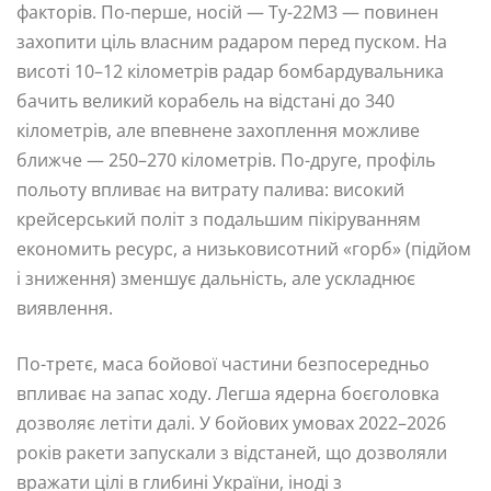
факторів. По-перше, носій — Ту-22М3 — повинен
захопити ціль власним радаром перед пуском. На
висоті 10–12 кілометрів радар бомбардувальника
бачить великий корабель на відстані до 340
кілометрів, але впевнене захоплення можливе
ближче — 250–270 кілометрів. По-друге, профіль
польоту впливає на витрату палива: високий
крейсерський політ з подальшим пікіруванням
економить ресурс, а низьковисотний «горб» (підйом
і зниження) зменшує дальність, але ускладнює
виявлення.
По-третє, маса бойової частини безпосередньо
впливає на запас ходу. Легша ядерна боєголовка
дозволяє летіти далі. У бойових умовах 2022–2026
років ракети запускали з відстаней, що дозволяли
вражати цілі в глибині України, іноді з