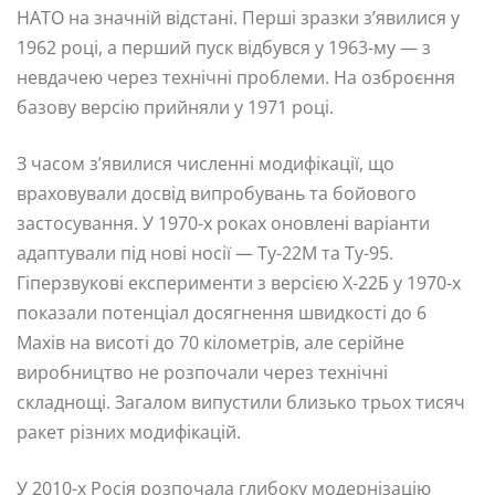
НАТО на значній відстані. Перші зразки з’явилися у
1962 році, а перший пуск відбувся у 1963-му — з
невдачею через технічні проблеми. На озброєння
базову версію прийняли у 1971 році.
З часом з’явилися численні модифікації, що
враховували досвід випробувань та бойового
застосування. У 1970-х роках оновлені варіанти
адаптували під нові носії — Ту-22М та Ту-95.
Гіперзвукові експерименти з версією Х-22Б у 1970-х
показали потенціал досягнення швидкості до 6
Махів на висоті до 70 кілометрів, але серійне
виробництво не розпочали через технічні
складнощі. Загалом випустили близько трьох тисяч
ракет різних модифікацій.
У 2010-х Росія розпочала глибоку модернізацію