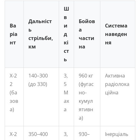
Ш
в
Дальніст
Бойов
Ва
и
Система
ь
а
ріа
д
наведен
стрільби,
части
нт
кі
ня
км
на
ст
ь
Х-2
140–300
3,
960 кг
Активна
2
(до 330)
5
(фугас
радіолока
(ба
М
но-
ційна
зов
ах
кумул
а)
а
ятивн
а)
Х-2
350–400
3,
930–
Інерціаль