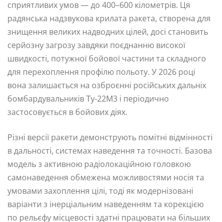
сприятливих умов — до 400–600 кілометрів. Ця
радянська надзвукова крилата ракета, створена для
знищення великих надводних цілей, досі становить
серйозну загрозу завдяки поєднанню високої
швидкості, потужної бойової частини та складного
для перехоплення профілю польоту. У 2026 році
вона залишається на озброєнні російських дальніх
бомбардувальників Ту-22М3 і періодично
застосовується в бойових діях.
Різні версії ракети демонструють помітні відмінності
в дальності, системах наведення та точності. Базова
модель з активною радіолокаційною головкою
самонаведення обмежена можливостями носія та
умовами захоплення цілі, тоді як модернізовані
варіанти з інерціальним наведенням та корекцією
по рельєфу місцевості здатні працювати на більших