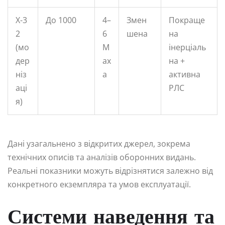
Х-3
До 1000
4–
Змен
Покраще
2
6
шена
на
(мо
М
інерціаль
дер
ах
на +
ніз
а
активна
аці
РЛС
я)
Дані узагальнено з відкритих джерел, зокрема
технічних описів та аналізів оборонних видань.
Реальні показники можуть відрізнятися залежно від
конкретного екземпляра та умов експлуатації.
Системи наведення та