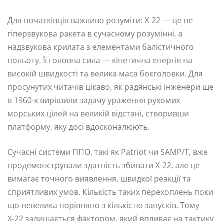
Для початківців важливо розуміти: Х-22 — це не
гіперзвукова ракета в сучасному розумінні, а
надзвукова крилата з елементами балістичного
польоту. Її головна сила — кінетична енергія на
високій швидкості та велика маса боєголовки. Для
просунутих читачів цікаво, як радянські інженери ще
в 1960-х вирішили задачу ураження рухомих
морських цілей на великій відстані, створивши
платформу, яку досі вдосконалюють.
Сучасні системи ППО, такі як Patriot чи SAMP/T, вже
продемонстрували здатність збивати Х-22, але це
вимагає точного виявлення, швидкої реакції та
сприятливих умов. Кількість таких перехоплень поки
що невелика порівняно з кількістю запусків. Тому
Х-22 залишається фактором, який впливає на тактику