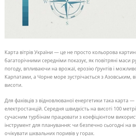
Карта вітрів України — це не просто кольорова картин
багаторічними середніми показує, як повітряні маси
погоду, впливаючи на врожаї, ерозію ґрунтів і можливос
Карпатами, а Чорне море зустрічається з Азовським, ві
висоти.
Для фахівців з відновлюваної енергетики така карта —
електростанцій. Середня швидкість на висоті 100 метрі
сучасним турбінам працювати з коефіцієнтом використ
інструмент для планування: чи безпечно сьогодні на в
очікувати шквальних поривів у горах.