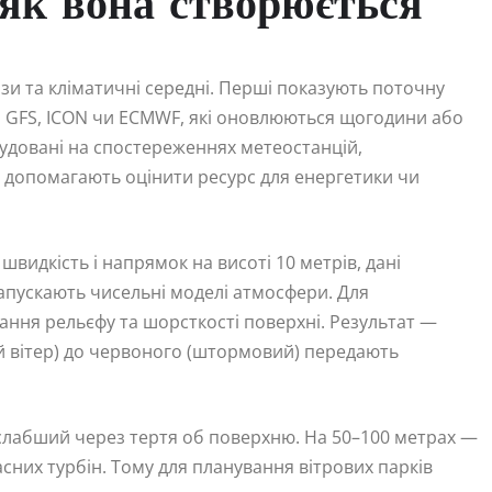
 як вона створюється
ози та кліматичні середні. Перші показують поточну
й GFS, ICON чи ECMWF, які оновлюються щогодини або
обудовані на спостереженнях метеостанцій,
ни допомагають оцінити ресурс для енергетики чи
швидкість і напрямок на висоті 10 метрів, дані
апускають чисельні моделі атмосфери. Для
ня рельєфу та шорсткості поверхні. Результат —
ий вітер) до червоного (штормовий) передають
 слабший через тертя об поверхню. На 50–100 метрах —
сних турбін. Тому для планування вітрових парків