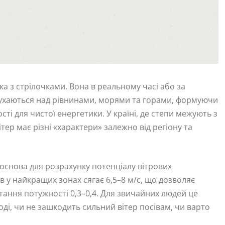
ка з стрілочками. Вона в реальному часі або за
 рухаються над рівнинами, морями та горами, формуючи
ті для чистої енергетики. У країні, де степи межують з
тер має різні «характери» залежно від регіону та
 основа для розрахунку потенціалу вітрових
в у найкращих зонах сягає 6,5–8 м/с, що дозволяє
ання потужності 0,3–0,4. Для звичайних людей це
оді, чи не зашкодить сильний вітер посівам, чи варто