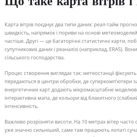
Що таке карта вітрів і
Карта вітрів поєднує два типи даних: реал-тайм прогн
швидкість, напрямок і пориви на основі метеомоделе
частіше. Другі — це багаторічні статистичні карти, п
супутникових даних і реаналізі (наприклад, ERA5). Во
сільського господарства.
Процес створення виглядає так: метеостанції фіксують 
передаються в центри обробки, де суперкомп’ютери з
енергетичних карт додають мікромасштабне моделюван
інтерактивна мапа, де кольори від блакитного (слабк
інтенсивність.
Важливо розрізняти висоти. На 10 метрах вітер часто
уже значно сильніший, саме там працюють лопаті суча