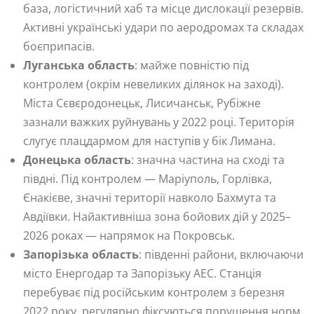
база, логістичний хаб та місце дислокації резервів.
Активні українські удари по аеродромах та складах
боєприпасів.
Луганська область
: майже повністю під
контролем (окрім невеликих ділянок на заході).
Міста Сєвєродонецьк, Лисичанськ, Рубіжне
зазнали важких руйнувань у 2022 році. Територія
слугує плацдармом для наступів у бік Лимана.
Донецька область
: значна частина на сході та
півдні. Під контролем — Маріуполь, Горлівка,
Єнакієве, значні території навколо Бахмута та
Авдіївки. Найактивніша зона бойових дій у 2025–
2026 роках — напрямок на Покровськ.
Запорізька область
: південні райони, включаючи
місто Енергодар та Запорізьку АЕС. Станція
перебуває під російським контролем з березня
2022 року, регулярно фіксуються порушення норм