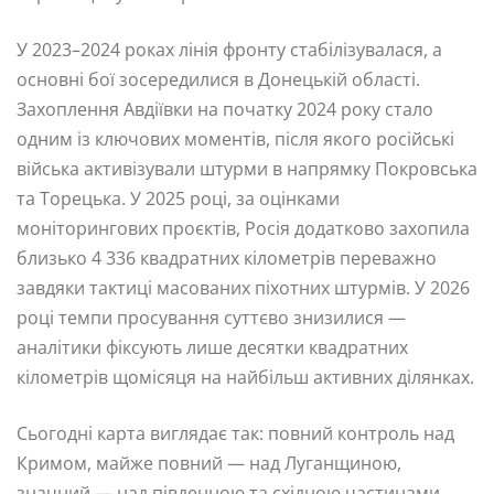
У 2023–2024 роках лінія фронту стабілізувалася, а
основні бої зосередилися в Донецькій області.
Захоплення Авдіївки на початку 2024 року стало
одним із ключових моментів, після якого російські
війська активізували штурми в напрямку Покровська
та Торецька. У 2025 році, за оцінками
моніторингових проєктів, Росія додатково захопила
близько 4 336 квадратних кілометрів переважно
завдяки тактиці масованих піхотних штурмів. У 2026
році темпи просування суттєво знизилися —
аналітики фіксують лише десятки квадратних
кілометрів щомісяця на найбільш активних ділянках.
Сьогодні карта виглядає так: повний контроль над
Кримом, майже повний — над Луганщиною,
значний — над південною та східною частинами