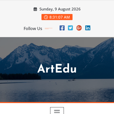
Skip
Sunday, 9 August 2026
to
content
8:31:09 AM
Follow Us
ArtEdu