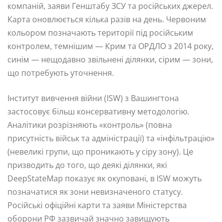
компаній, заяви Генштабу ЗСУ та російських джерел.
Карта оновлюється кілька разів на день. Червоним
кольором позначають території під російським
контролем, темнішим — Крим та ОРДЛО з 2014 року,
синім — нещодавно звільнені ділянки, сірим — зони,
що потребують уточнення.
Інститут вивчення війни (ISW) з Вашингтона
застосовує більш консервативну методологію.
Аналітики розрізняють «контроль» (повна
присутність військ та адміністрації) та «інфільтрацію»
(невеликі групи, що проникають у сіру зону). Це
призводить до того, що деякі ділянки, які
DeepStateMap показує як окуповані, в ISW можуть
позначатися як зони невизначеного статусу.
Російські офіційні карти та заяви Міністерства
оборони РФ зазвичай значно завищують