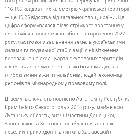
контролем російських військ перебуває приблизно
116 165 квадратних кілометрів української території
— це 19,25 відсотка від загальної площі країни. Ця
цифра сформувалася після стрімкого зростання у
перші місяці повномасштабного вторгнення 2022
року, часткового звільнення земель українськими
силами та подальшої стабілізації лінії зіткнення
переважно на сході. Карта окупованих територій
відображає не лише географію бойових дій, а й
глибокі зміни в житті мільйонів людей, економіці
регіонів та міжнародному правовому полі.
Ці землі включають повністю Автономну Республіку
Крим і місто Севастополь з 2014 року, майже всю
Луганську область, значні частини Донецької,
Запорізької та Херсонської областей, а також
невеликі прикордонні ділянки в Харківській і