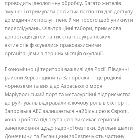
проводить ідеологічну обробку. Багато жителів
змушені отримувати російські паспорти для доступу
до медичних послуг, пенсій чи просто щоб уникнути
переслідувань. Фільтраційні табори, примусова
депортація дітей та тиск на проукраїнських
активістів фіксувалися правозахисними
організаціями з перших місяців окупації.
Економічно ці території важливі для Росії. Південні
райони Херсонщини та Запоріжжя — це родючі
чорноземи та вихід до Азовського моря.
Маріупольський порт та металургійні підприємства
до руйнувань відігравали ключову роль в експорті.
Запорізька АЕС залишається найбільшою в Європі,
хоча її робота під окупацією викликає серйозні
занепокоєння щодо ядерної безпеки. Вугільні шахти
Донеччини та Луганщини забезпечують частину