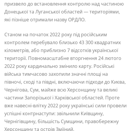
призвело до встановлення контролю над частиною
Донецької та Луганської областей — територіями,
які пізніше отримали назву ОРДЛО.
Станом на початок 2022 року під російським
контролем перебувало близько 43 300 квадратних
кілометрів, або приблизно 7 відсотків української
території. Повномасштабне вторгнення 24 лютого
2022 року кардинально змінило карту. Російські
війська тимчасово захопили значні площі на
півночі, сході та півдні, включаючи підходи до Києва,
Чернігова, Сум, майже всю Херсонщину та великі
частини Запорізької і Харківської областей. Проте
вже навесні-влітку 2022 року українські сили провели
успішні контрнаступи: звільнили Київщину,
Чернігівщину, більшість Сумщини, правобережну
Херсонщину та острів Зміїний.