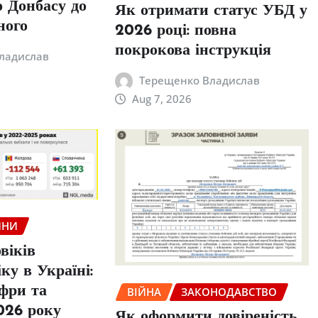
 Донбасу до
Як отримати статус УБД у
ного
2026 році: повна
покрокова інструкція
ладислав
Терещенко Владислав
Aug 7, 2026
ИНИ
віків
ку в Україні:
фри та
ВІЙНА
ЗАКОНОДАВСТВО
026 року
Як оформити довіреність