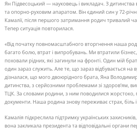
Ян Підвесоцький — науковець і викладач. З дитинства 
та опорно-руховим апаратом. Він єдиний син у 72-річно
Камалії, після першого затримання родич тривалий час
Тепер ситуація повторилася.
«Від початку повномасштабного вторгнення наша родин
багато болю, втрат і випробувань. Ми втратили бізне
поховали рідних, які загинули на фронті. Один мій бра
один зараз служить. Але те, що зараз відбувається на
дізналася, що мого двоюрідного брата, Яна Володимир
дитинства, з серйозними проблемами зі здоров’ям, ви
ТЦК. За словами родини, з ним поводилися жорстоко,
документи. Наша родина знову переживає страх, біль і
Камалія підкреслила підтримку українських захисників, 
вона закликала президента та відповідальні органи пе