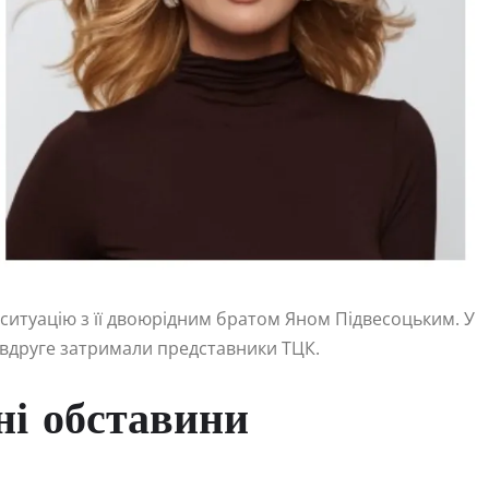
 ситуацію з її двоюрідним братом Яном Підвесоцьким. У
а вдруге затримали представники ТЦК.
ні обставини