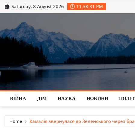
Skip
Saturday, 8 August 2026
11:38:32 PM
to
content
ВІЙНА
ДІМ
НАУКА
НОВИНИ
ПОЛІ
Home
Камалія звернулася до Зеленського через брат