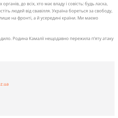
рганів, до всіх, хто має владу і совість: будь ласка,
истіть людей від свавілля. Україна бореться за свободу,
е лише на фронті, а й усередині країни. Ми маємо
ходило. Родина Камалії нещодавно пережила п’яту атаку
uz.ua