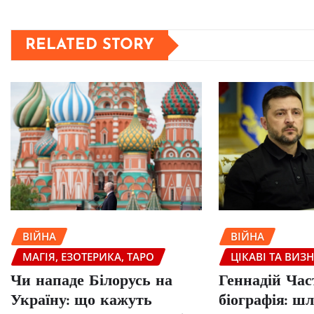
RELATED STORY
ВІЙНА
ВІЙНА
МАГІЯ, ЕЗОТЕРИКА, ТАРО
ЦІКАВІ ТА ВИЗ
Чи нападе Білорусь на
Геннадій Час
Україну: що кажуть
біографія: шл