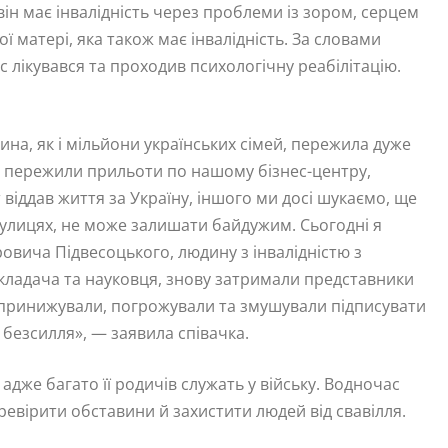
він має інвалідність через проблеми із зором, серцем
ї матері, яка також має інвалідність. За словами
 лікувався та проходив психологічну реабілітацію.
а, як і мільйони українських сімей, пережила дуже
с, пережили прильоти по нашому бізнес-центру,
т віддав життя за Україну, іншого ми досі шукаємо, ще
 вулицях, не може залишати байдужим. Сьогодні я
овича Підвесоцького, людину з інвалідністю з
кладача та науковця, знову затримали представники
 принижували, погрожували та змушували підписувати
 безсилля», — заявила співачка.
адже багато її родичів служать у війську. Водночас
ревірити обставини й захистити людей від свавілля.