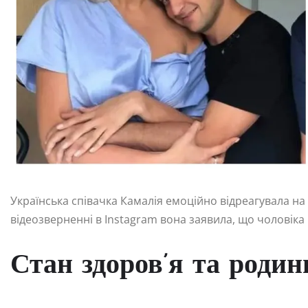
Українська співачка Камалія емоційно відреагувала на
відеозверненні в Instagram вона заявила, що чоловік
Стан здоров’я та родин