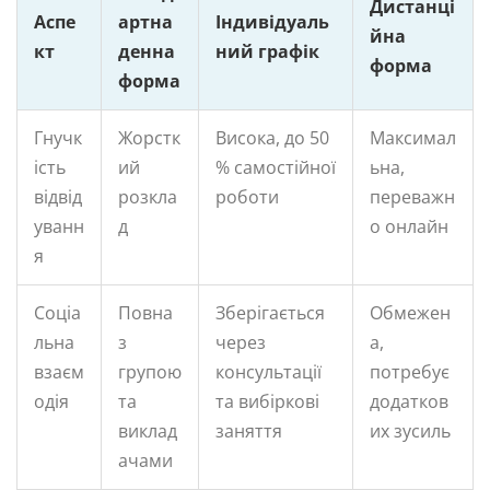
Дистанці
Аспе
артна
Індивідуаль
йна
кт
денна
ний графік
форма
форма
Гнучк
Жорстк
Висока, до 50
Максимал
ість
ий
% самостійної
ьна,
відвід
розкла
роботи
переважн
уванн
д
о онлайн
я
Соціа
Повна
Зберігається
Обмежен
льна
з
через
а,
взаєм
групою
консультації
потребує
одія
та
та вибіркові
додатков
виклад
заняття
их зусиль
ачами