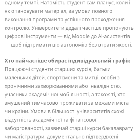
одному темпі. Натомість студент сам планує, коли і
як опановувати матеріал, за умови повного
виконання програми та успішного проходження
контролю. Університети дедалі частіше пропонують
цифрові інструменти — від Moodle до AI-асистентів
— щоб підтримати цю автономію без втрати якості.
Хто найчастіше обирає індивідуальний графік
Працюючі студенти старших курсів, батьки
маленьких дітей, спортсмени та митці, особи з
хронічними захворюваннями або інвалідністю,
учасники академічної мобільності, а також ті, хто
змушений тимчасово проживати за межами міста
чи країни. Умови в більшості університетів схожі:
відсутність академічної та фінансової
заборгованості, зазвичай старші курси бакалаврату
чи магістратури, документально підтверджені