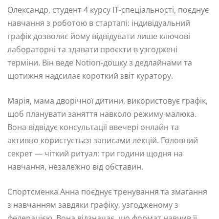
Олександр, студент 4 курсу IT-спеціальності, поєднує
навчання з роботою в стартапі: індивідуальний
графік дозволяє йому відвідувати лише ключові
лабораторні та здавати проєкти в узгоджені
терміни. Він веде Notion-дошку з дедлайнами та
щотижня надсилає короткий звіт куратору.
Марія, мама дворічної дитини, використовує графік,
щоб планувати заняття навколо режиму малюка.
Вона відвідує консультації ввечері онлайн та
активно користується записами лекцій. Головний
секрет — чіткий ритуал: три години щодня на
навчання, незалежно від обставин.
Спортсменка Анна поєднує тренування та змагання
з навчанням завдяки графіку, узгодженому з
федерацією. Вона відзначає, що формат навчив її