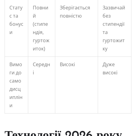
Стату
Повни
Зберігається
Зазвичай
с та
й
повністю
без
бонус
(стипе
стипендії
и
ндія,
та
гуртож
гуртожит
иток)
ку
Вимо
Середн
Високі
Дуже
ги до
і
високі
само
дисц
иплін
и