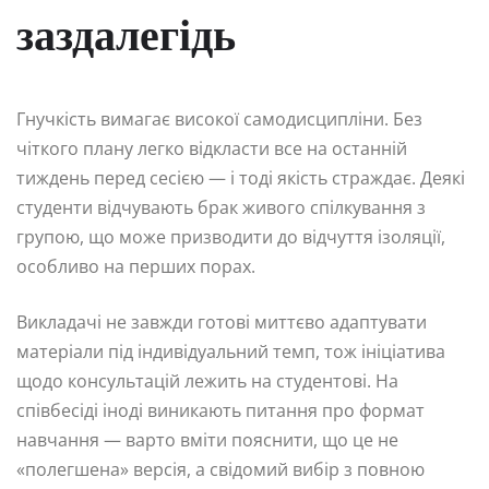
заздалегідь
Гнучкість вимагає високої самодисципліни. Без
чіткого плану легко відкласти все на останній
тиждень перед сесією — і тоді якість страждає. Деякі
студенти відчувають брак живого спілкування з
групою, що може призводити до відчуття ізоляції,
особливо на перших порах.
Викладачі не завжди готові миттєво адаптувати
матеріали під індивідуальний темп, тож ініціатива
щодо консультацій лежить на студентові. На
співбесіді іноді виникають питання про формат
навчання — варто вміти пояснити, що це не
«полегшена» версія, а свідомий вибір з повною