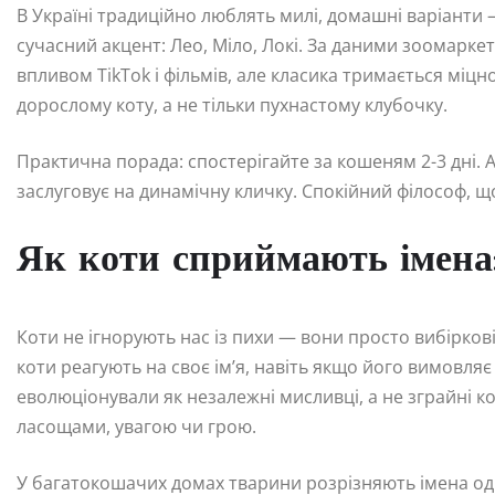
В Україні традиційно люблять милі, домашні варіанти 
сучасний акцент: Лео, Міло, Локі. За даними зоомаркеті
впливом TikTok і фільмів, але класика тримається міцн
дорослому коту, а не тільки пухнастому клубочку.
Практична порада: спостерігайте за кошеням 2-3 дні. 
заслуговує на динамічну кличку. Спокійний філософ, що
Як коти сприймають імена:
Коти не ігнорують нас із пихи — вони просто вибірков
коти реагують на своє ім’я, навіть якщо його вимовляє
еволюціонували як незалежні мисливці, а не зграйні 
ласощами, увагою чи грою.
У багатокошачих домах тварини розрізняють імена оди