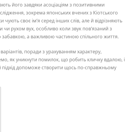
знають його завдяки асоціаціям з позитивними
слідження, зокрема японських вчених з Кіотського
 чують своє ім’я серед інших слів, але й відрізняють
и чи рухом вух, особливо коли звук пов’язаний з
о забавкою, а важливою частиною спільного життя.
і варіантів, поради з урахуванням характеру,
мо, як уникнути помилок, що робить кличку вдалою, і
ий підхід допоможе створити щось по-справжньому