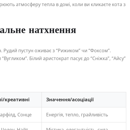
рюють атмосферу тепла в домі, коли ви кликаєте кота з
уальне натхнення
. Рудий пустун оживає з “Рижиком” чи “Фоксом”.
“Вугликом”. Білий аристократ пасує до “Сніжка”, “Айсу”
ні/креативні
Значення/асоціації
Гарфілд, Сонце
Енергія, тепло, грайливість
 Шедоу, Найт
Містика, елегантність, сила