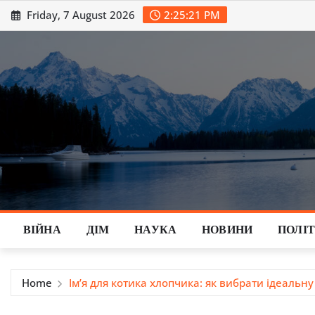
Skip
Friday, 7 August 2026
2:25:22 PM
to
content
ВІЙНА
ДІМ
НАУКА
НОВИНИ
ПОЛІ
Home
Ім’я для котика хлопчика: як вибрати ідеальн