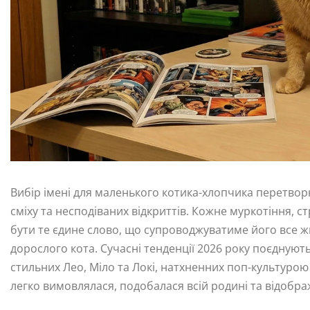
Вибір імені для маленького котика-хлопчика перетвор
сміху та несподіваних відкриттів. Кожне муркотіння, ст
бути те єдине слово, що супроводжуватиме його все ж
дорослого кота. Сучасні тенденції 2026 року поєднують
стильних Лео, Міло та Локі, натхненних поп-культуро
легко вимовлялася, подобалася всій родині та відобр