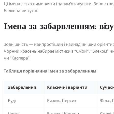
Ці імена легко вимовляти і запам’ятовувати. Вони ство
балкона чи кухні.
Імена за забарвленням: віз
Зовнішність — найпростіший і найнадійніший орієнтир
Чорний красень набирає містики з “Смокі”, “Блеком” чи 
чи “Каспера”.
Таблиця порівняння імен за забарвленням
Забарвлення
Класичні варіанти
Сучас
Руді
Рижик, Персик
Фокс, 
Чорні
Вуглик, Чорниш
Смокі,