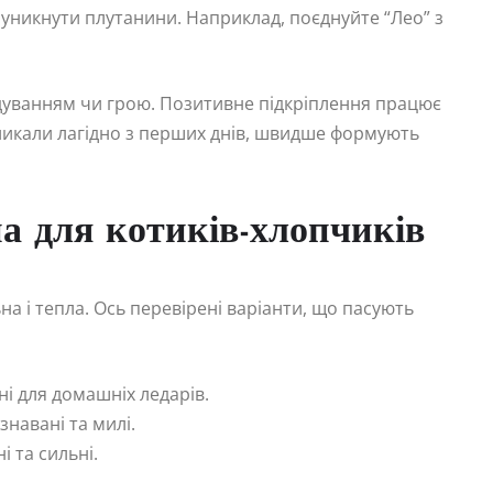
уникнути плутанини. Наприклад, поєднуйте “Лео” з
одуванням чи грою. Позитивне підкріплення працює
кликали лагідно з перших днів, швидше формують
на для котиків-хлопчиків
на і тепла. Ось перевірені варіанти, що пасують
ні для домашніх ледарів.
навані та милі.
і та сильні.