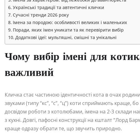
Українські традиції та автентичні клички
Сучасні тренди 2026 року
Імена за породою: особливості великих і маленьких
Поради, яких імен уникати та як перевірити вибір
Додаткові ідеї: мультяшні, смішні та унікальні
Чому вибір імені для коти
важливий
Кличка стає частиною ідентичності кота в очах родини
звуками (типу “кс”, “с”, “ц”) коти сприймають краще, б
досвідом роботи з котолюбами, імена на 2-3 склади най
з кухні. Довгі, пафосні конструкції на кшталт “Лорд Б
краще одразу обрати те, що звучить природно.