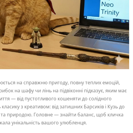
юється на справжню пригоду, повну теплих емоцій,
рибок на шафу чи лінь на підвіконні підказує, яким має
иття — від пустотливого кошеняти до солідного
 класику з креативом: від затишних Барсиків і Кузь до
ю та природою. Головне — знайти баланс, щоб кличка
ажала унікальність вашого улюбленця.