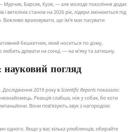
— Мурчик, Барсик, Кузя, — але молоде покоління додає
в і ветклінік станом на 2026 рік, лідери змінюються під
о. Важливо враховувати, що ім’я має пасувати
Активний бешкетник, який носиться по дому,
 любить дрімати на сонці, — на м’яку та затишну.
 науковий погляд
і. Дослідження 2019 року в
Scientific Reports
показало:
 незнайомець. Реакція слабша, ніж у собак, бо коти
компаньйони. Вони пов’язують звук з нагородою:
н одного. Якщо у вас кілька улюбленців, обирайте