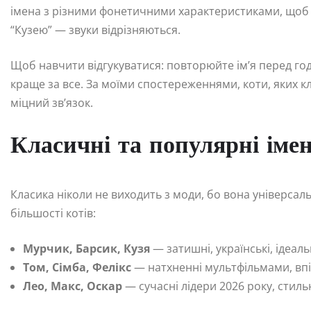
імена з різними фонетичними характеристиками, щоб 
“Кузею” — звуки відрізняються.
Щоб навчити відгукуватися: повторюйте ім’я перед г
краще за все. За моїми спостереженнями, коти, яких 
міцний зв’язок.
Класичні та популярні іме
Класика ніколи не виходить з моди, бо вона універсаль
більшості котів:
Мурчик, Барсик, Кузя
— затишні, українські, ідеаль
Том, Сімба, Фелікс
— натхненні мультфільмами, впіз
Лео, Макс, Оскар
— сучасні лідери 2026 року, стильн