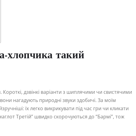
ка-хлопчика такий
. Короткі, дзвінкі варіанти з шиплячими чи свистячими
о вони нагадують природні звуки здобичі. За моїм
зручніші: їх легко викрикувати під час гри чи кликати
армаглот Третій” швидко скорочуються до “Бармі”, тож