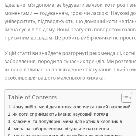
Ідеальне ім’я допомагає будувати зв’язок: коти розпі
моментами — годуванням, грою чи ласкою. Наукові до
університету, підтверджують, що домашні коти не тільки
імена сусідів по дому. Вони реагують поворотом голов
приємним досвідом. Це робить вибір клички не прост
У цій статті ви знайдете розгорнуті рекомендації, сотн
забарвлення, породи та сучасних трендів. Ми розгляне
як вона впливає на повсякденне спілкування. Глибок
особливе для вашого маленького хижака.
Table of Contents
Чому вибір імені для котика-хлопчика такий важливий
Як коти сприймають імена: науковий погляд
Класичні та популярні імена для котиків-хлопчиків
Імена за забарвленням: візуальне натхнення
Імена за характером: від лежебоки до авантюриста