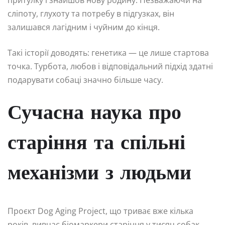
притулку і знайшов нову родину. Незважаючи на
сліпоту, глухоту та потребу в підгузках, він
залишався лагідним і чуйним до кінця.
Такі історії доводять: генетика — це лише стартова
точка. Турбота, любов і відповідальний підхід здатні
подарувати собаці значно більше часу.
Сучасна наука про
старіння та спільні
механізми з людьми
Проєкт Dog Aging Project, що триває вже кілька
років, вивчає біомаркери старіння у тисяч собак.