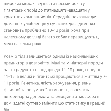
широких межах: від шести-восьми років у
гігантських порід до п’ятнадцяти-двадцяти у
крихітних компаньйонів. Середній показник для
домашніх улюбленців у сучасних дослідженнях
становить приблизно 10–13 років, хоча при
належному догляді багато собак перевищують ці
межі на кілька років.
Розмір тіла залишається одним із найсильніших
предикторів довголіття. Малі та мініатюрні породи
часто радують господарів до 14–18 років, середні —
11–15, а великі й гігантські прощаються з життям у 7–
11 років. Генетика, якість харчування, рівень
фізичної та розумової активності, своєчасна
ветеринарна допомога та емоційна атмосфера в
домі здатні суттєво змінити цю статистику в кращий
бік.