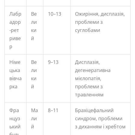
Лабр
Ве
10–13
Ожиріння, дисплазія,
адор
ли
проблеми з
-рет
ки
суглобами
риве
й
р
Німе
Ве
9–13
Дисплазія,
цька
ли
дегенеративна
вівча
ки
мієлопатія,
рка
й
проблеми з
травленням
Фра
Ма
8–11
Брахіцефальний
нцуз
ли
синдром, проблеми
ький
й
з диханням і хребтом
буль