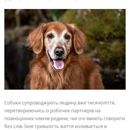
Собаки супроводжують людину вже тисячоліття,
перетворюючись із робочих партнерів на
повноцінних членів родини, чиї очі вміють говорити
без слів. Їхня тривалість життя коливається в