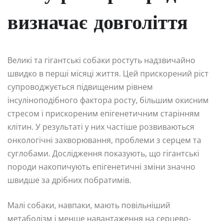
визначає довголіття
Великі та гігантські собаки ростуть надзвичайно
швидко в перші місяці життя. Цей прискорений ріст
супроводжується підвищеним рівнем
інсуліноподібного фактора росту, більшим окисним
стресом і прискореним епігенетичним старінням
клітин. У результаті у них частіше розвиваються
онкологічні захворювання, проблеми з серцем та
суглобами. Дослідження показують, що гігантські
породи накопичують епігенетичні зміни значно
швидше за дрібних побратимів.
Малі собаки, навпаки, мають повільніший
метаболізм і менше навантаження на серцево-