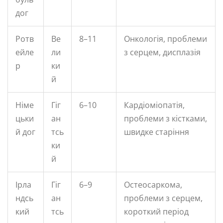
дог
Ротв
Ве
8–11
Онкологія, проблеми
ейле
ли
з серцем, дисплазія
р
ки
й
Німе
Гіг
6–10
Кардіоміопатія,
цьки
ан
проблеми з кістками,
й дог
тсь
швидке старіння
ки
й
Ірла
Гіг
6–9
Остеосаркома,
ндсь
ан
проблеми з серцем,
кий
тсь
короткий період