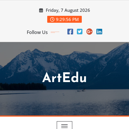
Skip
Friday, 7 August 2026
to
content
9:29:58 PM
Follow Us
ArtEdu