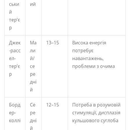
ськи
ий
й
тер’є
р
Джек
Ма
13–15
Висока енергія
-расс
ли
потребує
ел-
й/
навантажень,
тер’є
се
проблеми з очима
р
ре
дні
й
Борд
Се
12–15
Потреба в розумовій
ер-
ре
стимуляції, дисплазія
коллі
дні
кульшового суглоба
й