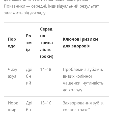
Показники — середні, індивідуальний результат
залежить від догляду.
Серед
Ро
ня
Пор
Ключові ризики
зм
трива
ода
для здоров’я
ір
лість
(роки)
Чиху
Дрі
14–18
Проблеми з зубами,
ахуа
бн
вивих колінної
ий
чашечки, чутливість
до холоду
Йорк
Дрі
13–16
Захворювання зубів,
шир
бн
колапс трахеї