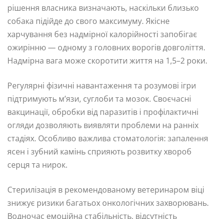
рішення власника визначають, наскільки близько
собака підійде до свого максимуму. Якісне
харчування без надмірної калорійності запобігає
ожирінню — одному з головних ворогів довголіття.
Надмірна вага може скоротити життя на 1,5–2 роки.
Регулярні фізичні навантаження та розумові ігри
підтримують м’язи, суглоби та мозок. Своєчасні
вакцинації, обробки від паразитів і профілактичні
огляди дозволяють виявляти проблеми на ранніх
стадіях. Особливо важлива стоматологія: запалення
ясен і зубний камінь сприяють розвитку хвороб
серця та нирок.
Стерилізація в рекомендованому ветеринаром віці
знижує ризики багатьох онкологічних захворювань.
Водночас емоційна стабільність, відсутність