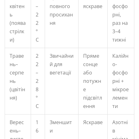
квітен
–
повного
яскраве
фосфо
ь
2
просихан
рні,
(поява
2
ня
раз на
стрілк
°
3–4
и)
C
тижні
Траве
2
Звичайни
Пряме
Калійн
нь–
2
й для
сонце
о-
серпе
–
вегетації
або
фосфо
нь
2
потужн
рні +
(цвітін
8
е
мікрое
ня)
°
підсвітл
лемен
C
ення
ти
Верес
1
Зменшит
Яскраве
Азотні
ень–
6
и
в
листо
–
мініма