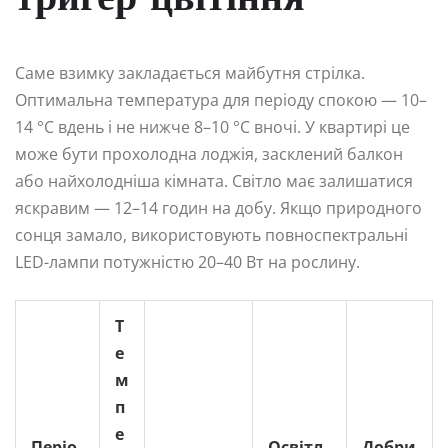
Саме взимку закладається майбутня стрілка.
Оптимальна температура для періоду спокою — 10–
14 °C вдень і не нижче 8–10 °C вночі. У квартирі це
може бути прохолодна лоджія, засклений балкон
або найхолодніша кімната. Світло має залишатися
яскравим — 12–14 годин на добу. Якщо природного
сонця замало, використовують повноспектральні
LED-лампи потужністю 20–40 Вт на рослину.
Т
е
м
п
е
Періо
Освітл
Добри