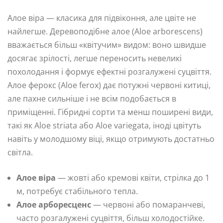
Алое віра — класика для підвіконня, але цвіте не
найлегше. Деревоподібне алое (Aloe arborescens)
вважається більш «квітучим» видом: воно швидше
досягає зрілості, легше переносить невеликі
похолодання і формує ефектні розгалужені суцвіття.
Алое ферокс (Aloe ferox) дає потужні червоні китиці,
але пахне сильніше і не всім подобається в
приміщенні. Гібридні сорти та менш поширені види,
такі як Aloe striata або Aloe variegata, іноді цвітуть
навіть у молодшому віці, якщо отримують достатньо
світла.
Алое віра
— жовті або кремові квіти, стрілка до 1
м, потребує стабільного тепла.
Алое арборесценс
— червоні або помаранчеві,
часто розгалужені суцвіття, більш холодостійке.