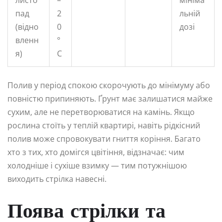
пад
2
льній
(відно
0
дозі
вленн
°
я)
C
Полив у період спокою скорочують до мінімуму або
повністю припиняють. Ґрунт має залишатися майже
сухим, але не перетворюватися на камінь. Якщо
рослина стоїть у теплій квартирі, навіть рідкісний
полив може спровокувати гниття коріння. Багато
хто з тих, хто домігся цвітіння, відзначає: чим
холодніше і сухіше взимку — тим потужнішою
виходить стрілка навесні.
Поява стрілки та