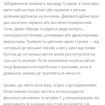
Забарвлення залежить від виду та умов. У алое віра
квіти найчастіше жовті або кремові з легким
зеленим відтінком на кінчиках. Деревоподібне алое
дає насичені червоні або вогняно-помаранчеві
тони. Деякі гібриди та рідкісні види можуть
похизуватися білими, рожевими або двоколірними
варіантами. Тривалість цвітіння однієї стрілки — від
чотирьох до восьми тижнів, а весь цикл від появи
бутона до останньої квітки може розтягнутися на
три-шість місяців. Після запилення на місці квіток
іноді формуються коробочки з насінням, хоча в
домашніх умовах це трапляється нечасто.
Цікаво, що квіти алое віра, згідно з дослідженнями
біоактивних сполук, містять антиоксиданти,
фенольні речовини та вітамін С у концентраціях, які
відрізняються залежно від стадії розкриття. Це