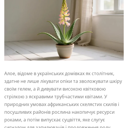
Алое, відоме в українських домівках як столітник,
здатне не лише лікувати опіки та зволожувати шкіру
своїм гелем, а й дивувати високою квітковою
стрілкою з яскравими трубчастими квітами. У
природних умовах африканських скелястих схилів і
посушливих районів рослина накопичує ресурси
роками, а потім випускає суцвіття, яке слугує
сигналом для запилювачів і продовження роду.