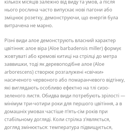
кількох місяців залежно від виду та умов, а після
нього рослина часто випускає нові пагони або
зміцнює розетку, демонструючи, що енергія була
витрачена не марно.
Різні види алое демонструють власний характер
цвітіння: алое віра (Aloe barbadensis miller) формує
жовтуваті або кремові китиці на стрілці до метра
заввишки, тоді як деревоподібне алое (Aloe
arborescens) створює розгалужені «свічки»
насиченого червоного або помаранчевого відтінку,
які виглядають особливо ефектно на тлі сизо-
зеленого листя. Обидва види потребують зрілості —
мінімум три-чотири роки для першого цвітіння, а в
домашніх умовах частіше п’ять-сім років при
стабільному догляді. Коли стрілка з’являється,
догляд змінюється: температура підвищується,