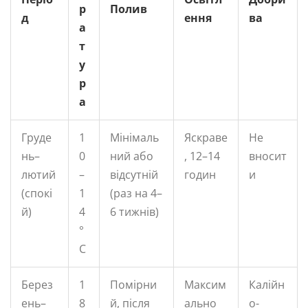
р
Полив
д
ення
ва
а
т
у
р
а
Груде
1
Мінімаль
Яскраве
Не
нь–
0
ний або
, 12–14
вносит
лютий
–
відсутній
годин
и
(спокі
1
(раз на 4–
й)
4
6 тижнів)
°
C
Берез
1
Помірни
Максим
Калійн
ень–
8
й, після
ально
о-