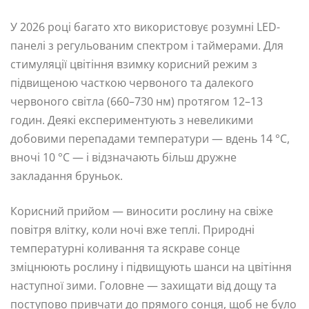
У 2026 році багато хто використовує розумні LED-
панелі з регульованим спектром і таймерами. Для
стимуляції цвітіння взимку корисний режим з
підвищеною часткою червоного та далекого
червоного світла (660–730 нм) протягом 12–13
годин. Деякі експериментують з невеликими
добовими перепадами температури — вдень 14 °C,
вночі 10 °C — і відзначають більш дружне
закладання бруньок.
Корисний прийом — виносити рослину на свіже
повітря влітку, коли ночі вже теплі. Природні
температурні коливання та яскраве сонце
зміцнюють рослину і підвищують шанси на цвітіння
наступної зими. Головне — захищати від дощу та
поступово привчати до прямого сонця, щоб не було