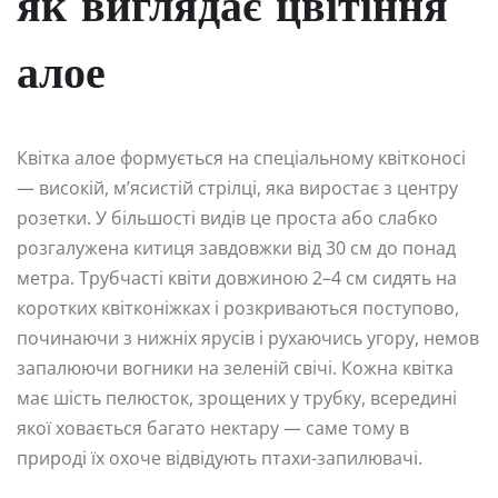
як виглядає цвітіння
алое
Квітка алое формується на спеціальному квітконосі
— високій, м’ясистій стрілці, яка виростає з центру
розетки. У більшості видів це проста або слабко
розгалужена китиця завдовжки від 30 см до понад
метра. Трубчасті квіти довжиною 2–4 см сидять на
коротких квітконіжках і розкриваються поступово,
починаючи з нижніх ярусів і рухаючись угору, немов
запалюючи вогники на зеленій свічі. Кожна квітка
має шість пелюсток, зрощених у трубку, всередині
якої ховається багато нектару — саме тому в
природі їх охоче відвідують птахи-запилювачі.