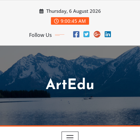
Skip
Thursday, 6 August 2026
to
content
9:00:47 AM
Follow Us
ArtEdu