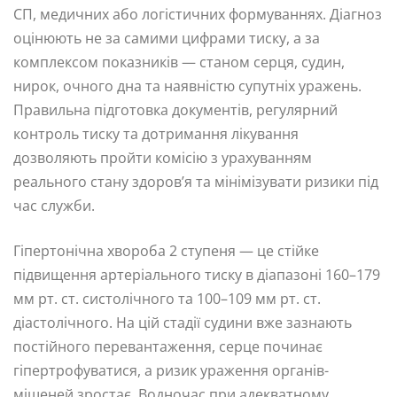
СП, медичних або логістичних формуваннях. Діагноз
оцінюють не за самими цифрами тиску, а за
комплексом показників — станом серця, судин,
нирок, очного дна та наявністю супутніх уражень.
Правильна підготовка документів, регулярний
контроль тиску та дотримання лікування
дозволяють пройти комісію з урахуванням
реального стану здоров’я та мінімізувати ризики під
час служби.
Гіпертонічна хвороба 2 ступеня — це стійке
підвищення артеріального тиску в діапазоні 160–179
мм рт. ст. систолічного та 100–109 мм рт. ст.
діастолічного. На цій стадії судини вже зазнають
постійного перевантаження, серце починає
гіпертрофуватися, а ризик ураження органів-
мішеней зростає. Водночас при адекватному