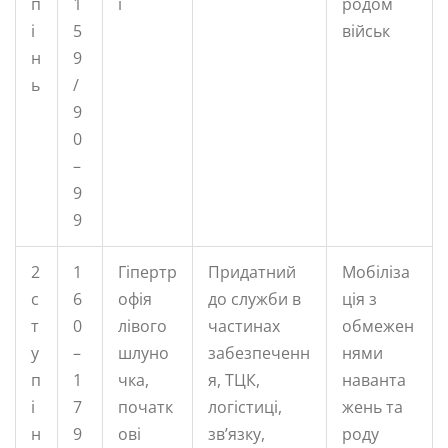
п
1
і
родом
і
5
військ
н
9
ь
/
9
0
–
9
9
2
1
Гіпертр
Придатний
Мобіліза
с
6
офія
до служби в
ція з
т
0
лівого
частинах
обмежен
у
–
шлуно
забезпеченн
нями
п
1
чка,
я, ТЦК,
наванта
і
7
початк
логістиці,
жень та
н
9
ові
зв’язку,
роду