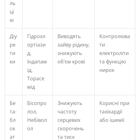
ль
ці
ю
Діу
Гідрохл
Виводять
Контролюва
ре
ортіази
зайву рідину,
ти
ти
д,
знижують
електроліти
ки
Індапам
об’єм крові
та функцію
ід,
нирок
Торасе
мід
Бе
Бісопро
Знижують
Корисні при
та-
лол,
частоту
тахікардії
бл
Небівол
серцевих
або ішемії
ок
ол
скорочень
ат
та тиск