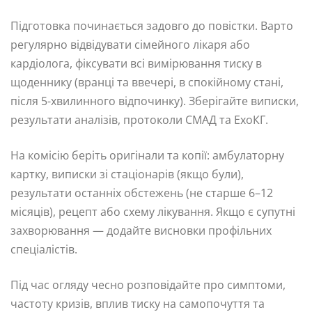
Підготовка починається задовго до повістки. Варто
регулярно відвідувати сімейного лікаря або
кардіолога, фіксувати всі вимірювання тиску в
щоденнику (вранці та ввечері, в спокійному стані,
після 5-хвилинного відпочинку). Зберігайте виписки,
результати аналізів, протоколи СМАД та ЕхоКГ.
На комісію беріть оригінали та копії: амбулаторну
картку, виписки зі стаціонарів (якщо були),
результати останніх обстежень (не старше 6–12
місяців), рецепт або схему лікування. Якщо є супутні
захворювання — додайте висновки профільних
спеціалістів.
Під час огляду чесно розповідайте про симптоми,
частоту кризів, вплив тиску на самопочуття та