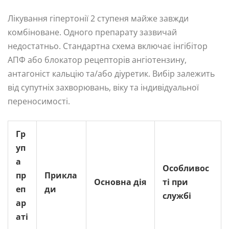
Лікування гіпертонії 2 ступеня майже завжди
комбіноване. Одного препарату зазвичай
недостатньо. Стандартна схема включає інгібітор
АПФ або блокатор рецепторів ангіотензину,
антагоніст кальцію та/або діуретик. Вибір залежить
від супутніх захворювань, віку та індивідуальної
переносимості.
Гр
уп
а
Особливос
пр
Прикла
Основна дія
ті при
еп
ди
службі
ар
аті