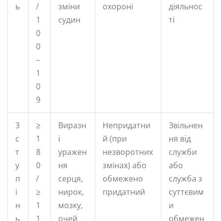
ь
/
зміни
охороні
діяльнос
1
судин
ті
0
0
–
1
0
9
3
≥
Виразн
Непридатни
Звільнен
с
1
і
й (при
ня від
т
8
уражен
незворотних
служби
у
0
ня
змінах) або
або
п
/
серця,
обмежено
служба з
і
≥
нирок,
придатний
суттєвим
н
1
мозку,
и
ь
1
очей
обмежен