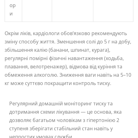
ор
и
Окрім ліків, кардіологи обов’язково рекомендують
зміну способу життя. Зменшення солі до 5 г на добу,
збільшення калію (банани, шпинат, курага),
регулярні помірні фізичні навантаження (ходьба,
плавання, велотренажер), відмова від куріння та
обмеження алкоголю. Зниження ваги навіть на 5–10
кг може суттєво покращити контроль тиску.
Регулярний домашній моніторинг тиску та
дотримання схеми лікування — це основа, яка
дозволяє багатьом чоловікам з гіпертонією 2
ступеня зберігати стабільний стан навіть у
непростих умовах служби.