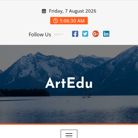
Skip
Friday, 7 August 2026
to
content
5:06:31 AM
Follow Us
ArtEdu