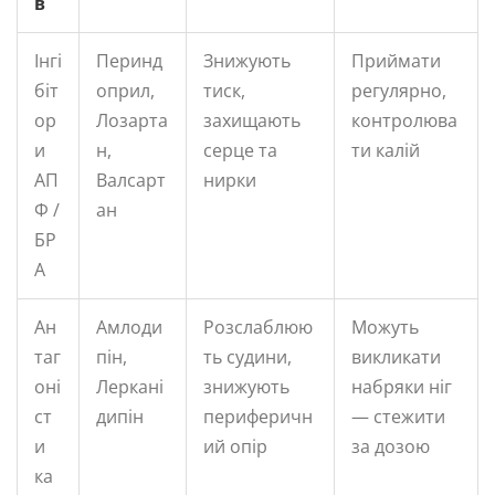
в
Інгі
Перинд
Знижують
Приймати
біт
оприл,
тиск,
регулярно,
ор
Лозарта
захищають
контролюва
и
н,
серце та
ти калій
АП
Валсарт
нирки
Ф /
ан
БР
А
Ан
Амлоди
Розслаблюю
Можуть
таг
пін,
ть судини,
викликати
оні
Леркані
знижують
набряки ніг
ст
дипін
периферичн
— стежити
и
ий опір
за дозою
ка