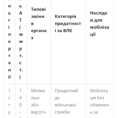
н
ь
Типові
ь
А
Наслідк
зміни
Категорія
г
Т
и для
в
придатност
і
(
мобіліза
органа
і за ВЛК
п
м
ції
х
е
м
р
р
т
т.
о
с
н
т.
ії
)
1
1
Мініма
Придатний
Мобіліза
с
4
льні
до
ція без
т
0
або
військової
обмежен
у
–
відсутн
служби
ь за