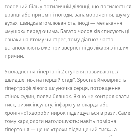
головний біль у потиличній ділянці, що посилюється
вранці або при зміні погоди, запаморочення, шум у
вухах, швидка втомлюваність, іноді — мелькання
«мушок» перед очима. Багато чоловіків списують ці
ознаки на втому чи стрес, тому діагноз часто
встановлюють вже при зверненні до лікаря з інших
причин.
Ускладнення гіпертонії 2 ступеня розвиваються
швидше, ніж на першій стадії. Зростає ймовірність
гіпертрофії лівого шлуночка серця, потовщення
стінок судин, появи бляшок. Якщо не контролювати
тиск, ризик інсульту, інфаркту міокарда або
хронічної хвороби нирок підвищується в рази. Саме
тому кардіологи наголошують: навіть помірна
гіпертонія — це не «трохи підвищений тиск», а