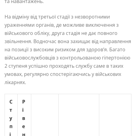
та навантажень.
На відміну від третьої стадії з незворотними
ураженнями органів, де можливе виключення з
військового обліку, друга стадія не дає повного
звільнення. Водночас вона захищає від направлення
на позиції з високим ризиком для здоров’я. Багато
військовослужбовців з контрольованою гіпертонією
2 ступеня успішно проходять службу саме в таких
умовах, регулярно спостерігаючись у військових
лікарнях.
С
Р
т
і
у
в
п
е
і
н