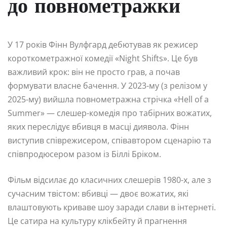
до повнометражки
У 17 років Фінн Вулфгард дебютував як режисер
короткометражної комедії «Night Shifts». Це був
важливий крок: він не просто грав, а почав
формувати власне бачення. У 2023-му (з релізом у
2025-му) вийшла повнометражна стрічка «Hell of a
Summer» — слешер-комедія про табірних вожатих,
яких переслідує вбивця в масці диявола. Фінн
виступив співрежисером, співавтором сценарію та
співпродюсером разом із Біллі Бріком.
Фільм відсилає до класичних слешерів 1980-х, але з
сучасним твістом: вбивці — двоє вожатих, які
влаштовують криваве шоу заради слави в інтернеті.
Це сатира на культуру клікбейту й прагнення