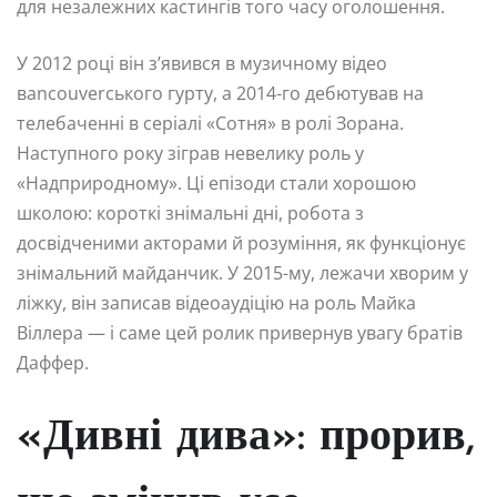
для незалежних кастингів того часу оголошення.
У 2012 році він з’явився в музичному відео
вancouverського гурту, а 2014-го дебютував на
телебаченні в серіалі «Сотня» в ролі Зорана.
Наступного року зіграв невелику роль у
«Надприродному». Ці епізоди стали хорошою
школою: короткі знімальні дні, робота з
досвідченими акторами й розуміння, як функціонує
знімальний майданчик. У 2015-му, лежачи хворим у
ліжку, він записав відеоаудіцію на роль Майка
Віллера — і саме цей ролик привернув увагу братів
Даффер.
«Дивні дива»: прорив,