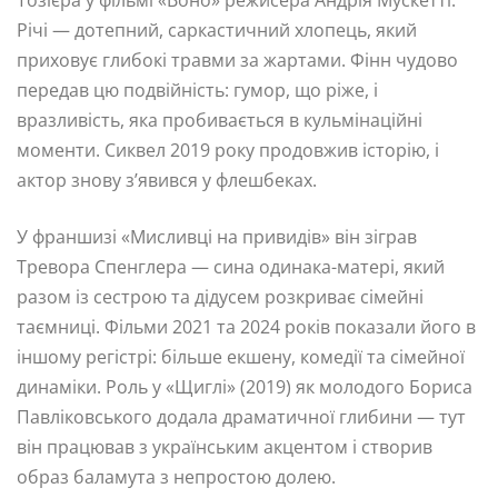
Тозієра у фільмі «Воно» режисера Андрія Мускетті.
Річі — дотепний, саркастичний хлопець, який
приховує глибокі травми за жартами. Фінн чудово
передав цю подвійність: гумор, що ріже, і
вразливість, яка пробивається в кульмінаційні
моменти. Сиквел 2019 року продовжив історію, і
актор знову з’явився у флешбеках.
У франшизі «Мисливці на привидів» він зіграв
Тревора Спенглера — сина одинака-матері, який
разом із сестрою та дідусем розкриває сімейні
таємниці. Фільми 2021 та 2024 років показали його в
іншому регістрі: більше екшену, комедії та сімейної
динаміки. Роль у «Щиглі» (2019) як молодого Бориса
Павліковського додала драматичної глибини — тут
він працював з українським акцентом і створив
образ баламута з непростою долею.