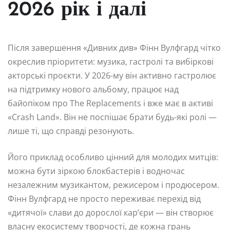
2026 рік і далі
Після завершення «Дивних див» Фінн Вулфгард чітко
окреслив пріоритети: музика, гастролі та вибіркові
акторські проєкти. У 2026-му він активно гастролює
на підтримку нового альбому, працює над
байопіком про The Replacements і вже має в активі
«Crash Land». Він не поспішає брати будь-які ролі —
лише ті, що справді резонують.
Його приклад особливо цінний для молодих митців:
можна бути зіркою блокбастерів і водночас
незалежним музикантом, режисером і продюсером.
Фінн Вулфгард не просто переживає перехід від
«дитячої» слави до дорослої кар’єри — він створює
власну екосистему творчості, де кожна грань