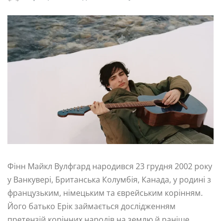
Фінн Майкл Вулфгард народився 23 грудня 2002 року
у Ванкувері, Британська Колумбія, Канада, у родині з
французьким, німецьким та єврейським корінням.
Його батько Ерік займається дослідженням
претензій корінних народів на землю й раніше