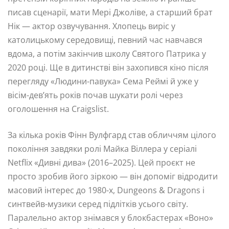
писав сценарії, мати Мері Джоліве, а старший брат
Нік — актор озвучування. Хлопець виріс у
католицькому середовищі, певний час навчався
вдома, а потім закінчив школу Святого Патрика у
2020 році. Ще в дитинстві він захопився кіно після
перегляду «Людини-павука» Сема Реймі й уже у
вісім-дев’ять років почав шукати ролі через
оголошення на Craigslist.
За кілька років Фінн Вулфгард став обличчям цілого
покоління завдяки ролі Майка Віллера у серіалі
Netflix «Дивні дива» (2016–2025). Цей проєкт не
просто зробив його зіркою — він допоміг відродити
масовий інтерес до 1980-х, Dungeons & Dragons і
синтвейв-музики серед підлітків усього світу.
Паралельно актор знімався у блокбастерах «Воно»