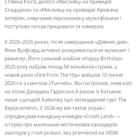
Стівена Кінга, дилогії «Мисливці на привидів:
Спадщина» та «Мисливці на привидів: Крижана
імперія», озвучував персонажів у мультфільмах і
поступово почав працювати за камерою.
У 2025–2026 роках, після завершення «Дивних див»,
Фінн Вулфгард активно розкривається як музикант і
режисер. Його сольний альбом «Happy Birthday»
2025 року набрав понад 56 мільйонів стрімів, а
новий реліз «Fire From The Hip» вийшов 10 липня
2026-го з синглом «Tunnels». Він гастролює, зняв кліп
на пісню Джорджа Гаррісона й разом із батьком
пише сценарій байопіку про легендарний гурт The
Replacements. У 2026-му він також зіграв і
спродюсував канадську комедію «Crash Land» —
історію про маленьких містечкових каскадерів-
аматорів у стилі Jackass, яка premiered на SXSW.