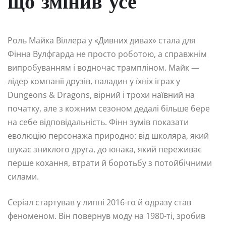
що змінив усе
Роль Майка Віллера у «Дивних дивах» стала для
Фінна Вулфгарда не просто роботою, а справжнім
випробуванням і водночас трампліном. Майк —
лідер компанії друзів, паладин у їхніх іграх у
Dungeons & Dragons, вірний і трохи наївний на
початку, але з кожним сезоном дедалі більше бере
на себе відповідальність. Фінн зумів показати
еволюцію персонажа природно: від школяра, який
шукає зниклого друга, до юнака, який переживає
перше кохання, втрати й боротьбу з потойбічними
силами.
Серіал стартував у липні 2016-го й одразу став
феноменом. Він повернув моду на 1980-ті, зробив