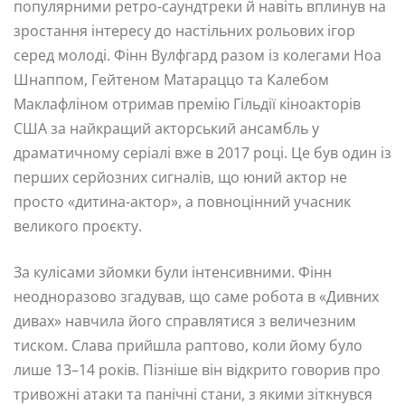
популярними ретро-саундтреки й навіть вплинув на
зростання інтересу до настільних рольових ігор
серед молоді. Фінн Вулфгард разом із колегами Ноа
Шнаппом, Гейтеном Матараццо та Калебом
Маклафліном отримав премію Гільдії кіноакторів
США за найкращий акторський ансамбль у
драматичному серіалі вже в 2017 році. Це був один із
перших серйозних сигналів, що юний актор не
просто «дитина-актор», а повноцінний учасник
великого проєкту.
За кулісами зйомки були інтенсивними. Фінн
неодноразово згадував, що саме робота в «Дивних
дивах» навчила його справлятися з величезним
тиском. Слава прийшла раптово, коли йому було
лише 13–14 років. Пізніше він відкрито говорив про
тривожні атаки та панічні стани, з якими зіткнувся