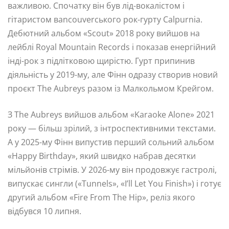
важливою. Спочатку він був лід-вокалістом і
гітаристом вancouverського рок-гурту Calpurnia.
Дебютний альбом «Scout» 2018 року вийшов на
лейблі Royal Mountain Records і показав енергійний
інді-рок з підлітковою щирістю. Гурт припинив
діяльність у 2019-му, але Фінн одразу створив новий
проєкт The Aubreys разом із Малкольмом Крейгом.
З The Aubreys вийшов альбом «Karaoke Alone» 2021
року — більш зрілий, з інтроспективними текстами.
А у 2025-му Фінн випустив перший сольний альбом
«Happy Birthday», який швидко набрав десятки
мільйонів стрімів. У 2026-му він продовжує гастролі,
випускає сингли («Tunnels», «I’ll Let You Finish») і готує
другий альбом «Fire From The Hip», реліз якого
відбувся 10 липня.