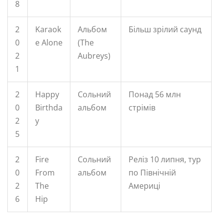
8
2
Karaok
Альбом
Більш зрілий саунд
0
e Alone
(The
2
Aubreys)
1
2
Happy
Сольний
Понад 56 млн
0
Birthda
альбом
стрімів
2
y
5
2
Fire
Сольний
Реліз 10 липня, тур
0
From
альбом
по Північній
2
The
Америці
6
Hip