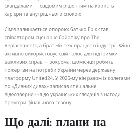
скандалами — свідомим рішенням на користь
кар’єри та внутрішнього спокою.
Сім’я залишається опорою: батько Ерік став
співавтором сценарію байопіку про The
Replacements, а брат Нік теж працює в індустрії. Фінн
активно використовує свій голос для підтримки
важливих справ — зокрема, щомісяця робить
пожертви на потреби України через державну
платформу United24. У 2025-му він разом із колегами
по «Дивних дивах» записав спеціальне
відеозвернення до українських глядачів з нагоди
прем’єри фінального сезону.
Що далі: плани на