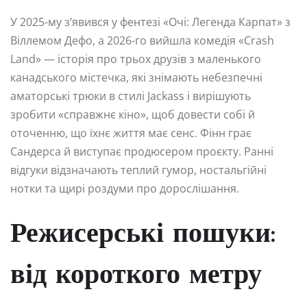
У 2025-му з’явився у фентезі «Очі: Легенда Карпат» з
Віллемом Дефо, а 2026-го вийшла комедія «Crash
Land» — історія про трьох друзів з маленького
канадського містечка, які знімають небезпечні
аматорські трюки в стилі Jackass і вирішують
зробити «справжнє кіно», щоб довести собі й
оточенню, що їхнє життя має сенс. Фінн грає
Сандерса й виступає продюсером проєкту. Ранні
відгуки відзначають теплий гумор, ностальгійні
нотки та щирі роздуми про дорослішання.
Режисерські пошуки:
від короткого метру