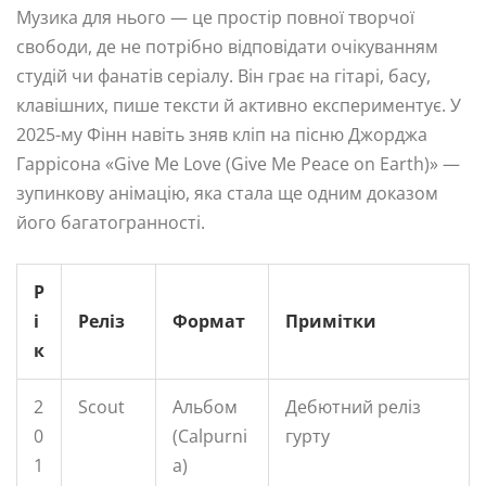
Музика для нього — це простір повної творчої
свободи, де не потрібно відповідати очікуванням
студій чи фанатів серіалу. Він грає на гітарі, басу,
клавішних, пише тексти й активно експериментує. У
2025-му Фінн навіть зняв кліп на пісню Джорджа
Гаррісона «Give Me Love (Give Me Peace on Earth)» —
зупинкову анімацію, яка стала ще одним доказом
його багатогранності.
Р
і
Реліз
Формат
Примітки
к
2
Scout
Альбом
Дебютний реліз
0
(Calpurni
гурту
1
a)