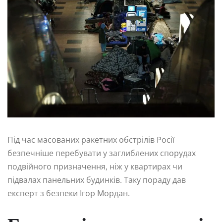
Під час масованих ракетних обстрілів Росії
безпечніше перебувати у заглиблених спорудах
подвійного призначення, ніж у квартирах чи
підвалах панельних будинків. Таку пораду дав
експерт з безпеки Ігор Мордан.