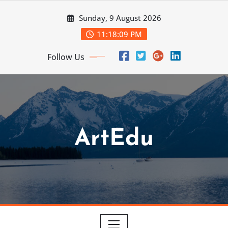
Skip
Sunday, 9 August 2026
to
content
11:18:10 PM
Follow Us
ArtEdu