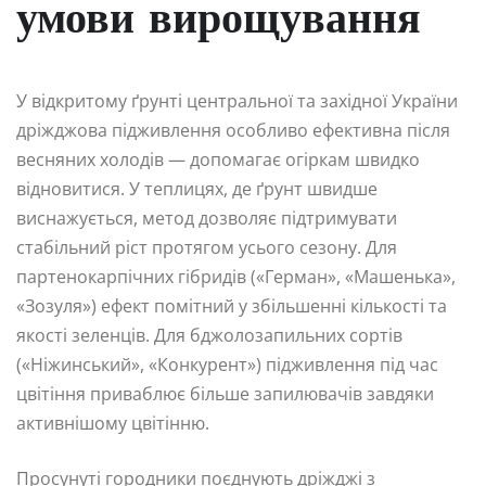
умови вирощування
У відкритому ґрунті центральної та західної України
дріжджова підживлення особливо ефективна після
весняних холодів — допомагає огіркам швидко
відновитися. У теплицях, де ґрунт швидше
виснажується, метод дозволяє підтримувати
стабільний ріст протягом усього сезону. Для
партенокарпічних гібридів («Герман», «Машенька»,
«Зозуля») ефект помітний у збільшенні кількості та
якості зеленців. Для бджолозапильних сортів
(«Ніжинський», «Конкурент») підживлення під час
цвітіння приваблює більше запилювачів завдяки
активнішому цвітінню.
Просунуті городники поєднують дріжджі з