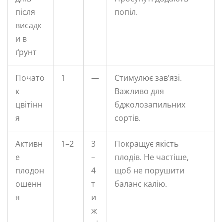
після
попіл.
висадк
и в
ґрунт
Почато
1
—
Стимулює зав’язі.
к
Важливо для
цвітінн
бджолозапильних
я
сортів.
Активн
1–2
3
Покращує якість
е
–
плодів. Не частіше,
плодон
4
щоб не порушити
ошенн
т
баланс калію.
я
и
ж