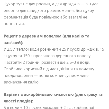
Цукор тут не для рослин, а для дріжджів — він дає
енергію для швидкого розмноження. Без цукру
ферментація буде повільною або взагалі не
почнеться.
Рецепт з деревним попелом (для калію та
зав’язей):
У 2,5 л теплої води розчинити 25 г сухих дріжджів, 15
г цукру та 150 г просіяного деревного попелу.
Настояти 2 години, розвести ще 2,5–3 л води.
Особливо корисний під час цвітіння та початку
плодоношення — попіл компенсує можливе
виснаження калію.
Варіант з аскорбіновою кислотою (для стресу та
якості плодів):
5 л води + 10 г сухих дріжджів + 2 г аскорбінової