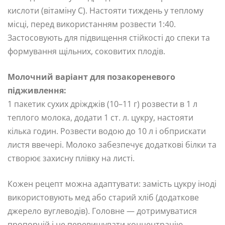
кислоти (вітаміну C). Настояти тиждень у теплому
місці, перед використанням розвести 1:40.
Застосовують для підвищення стійкості до спеки та
формування щільних, соковитих плодів.
Молочний варіант для позакореневого
підживлення:
1 пакетик сухих дріжджів (10–11 г) розвести в 1 л
теплого молока, додати 1 ст. л. цукру, настояти
кілька годин. Розвести водою до 10 л і обприскати
листя ввечері. Молоко забезпечує додаткові білки та
створює захисну плівку на листі.
Кожен рецепт можна адаптувати: замість цукру іноді
використовують мед або старий хліб (додаткове
джерело вуглеводів). Головне — дотримуватися
пропорцій і не перевищувати концентрацію.