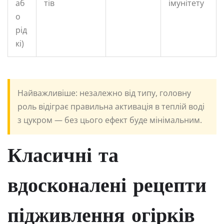
аб
тів
імунітету
о
рід
кі)
Найважливіше: незалежно від типу, головну
роль відіграє правильна активація в теплій воді
з цукром — без цього ефект буде мінімальним.
Класичні та
вдосконалені рецепти
підживлення огірків