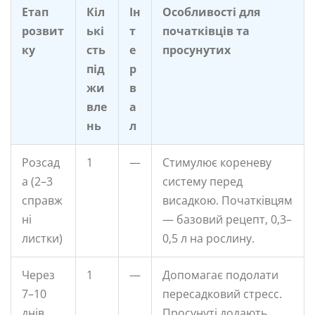
Етап
Кіл
Ін
Особливості для
розвит
ькі
т
початківців та
ку
сть
е
просунутих
під
р
жи
в
вле
а
нь
л
Розсад
1
—
Стимулює кореневу
а (2–3
систему перед
справж
висадкою. Початківцям
ні
— базовий рецепт, 0,3–
листки)
0,5 л на рослину.
Через
1
—
Допомагає подолати
7–10
пересадковий стресс.
днів
Просунуті додають