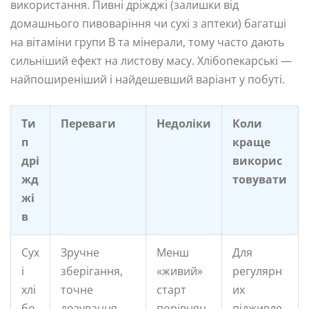
використання. Пивні дріжджі (залишки від
домашнього пивоваріння чи сухі з аптеки) багатші
на вітаміни групи B та мінерали, тому часто дають
сильніший ефект на листову масу. Хлібопекарські —
найпоширеніший і найдешевший варіант у побуті.
Ти
Переваги
Недоліки
Коли
п
краще
дрі
викорис
жд
товувати
жі
в
Сух
Зручне
Менш
Для
і
зберігання,
«живий»
регулярн
хлі
точне
старт
их
бо
дозування,
порівнян
підживле