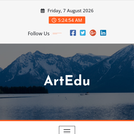
Skip
Friday, 7 August 2026
to
content
5:24:56 AM
Follow Us
ArtEdu