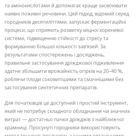
та амінокислотами й допомагає краще засвоювати
наявні поживні речовини. Цей підхід, відомий серед
городників десятиліттями, запускає ферментаційні
процеси, що сприяють розвитку міцної кореневої
системи, підвищенню стійкості до стресу та
формуванню більшої кількості зав’язей. За
результатами спостережень і досліджень,
правильне застосування дріжджової підживлення
здатне збільшити врожайність огірків на 20–40 %,
роблячи плоди соковитішими та смачнішими без
застосування синтетичних препаратів.
Для початківців це доступний і простий інструмент,
який не потребує складного обладнання чи значних
витрат — достатньо пачки дріжджів з найближчої
крамниці. Просунуті городники використовують
метод точніше: поєднують з іншими органічними