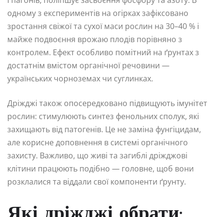
одному з експериментів на огірках зафіксовано
зростання свіжої та сухої маси рослин на 30–40 % і
майже подвоєння врожаю плодів порівняно з
контролем. Ефект особливо помітний на ґрунтах з
достатнім вмістом органічної речовини —
українських чорноземах чи суглинках.
Дріжджі також опосередковано підвищують імунітет
рослин: стимулюють синтез фенольних сполук, які
захищають від патогенів. Це не заміна фунгіцидам,
але корисне доповнення в системі органічного
захисту. Важливо, що живі та загиблі дріжджові
клітини працюють подібно — головне, щоб вони
розклалися та віддали свої компоненти ґрунту.
Які дріжджі обрати: