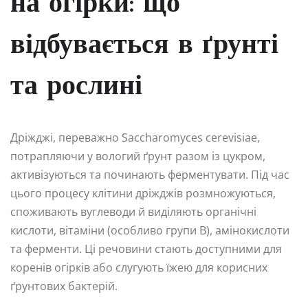
на огірки: що
відбувається в ґрунті
та рослині
Дріжджі, переважно Saccharomyces cerevisiae,
потрапляючи у вологий ґрунт разом із цукром,
активізуються та починають ферментувати. Під час
цього процесу клітини дріжджів розмножуються,
споживають вуглеводи й виділяють органічні
кислоти, вітаміни (особливо групи B), амінокислоти
та ферменти. Ці речовини стають доступними для
коренів огірків або слугують їжею для корисних
ґрунтових бактерій.