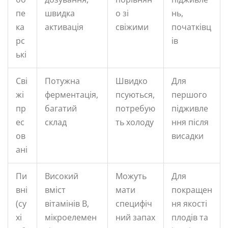
пе
швидка
о зі
нь,
ка
активація
свіжими
початківц
рс
ів
ькі
Сві
Потужна
Швидко
Для
жі
ферментація,
псуються,
першого
пр
багатий
потребую
підживле
ес
склад
ть холоду
ння після
ов
висадки
ані
Пи
Високий
Можуть
Для
вні
вміст
мати
покращен
(су
вітамінів B,
специфіч
ня якості
хі
мікроелемен
ний запах
плодів та