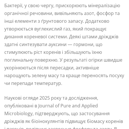
Бактерії, у свою чергу, прискорюють мінералізацію
органічної речовини, вивільняють азот, фосфор та
інші елементи з ґрунтового запасу. Додатково
утворюється вуглекислий газ, який покращує
дихання кореневої системи. Деякі штами дріжджів
здатні синтезувати ауксини — гормони, що
стимулюють ріст коренів і збільшують їхню
поглинальну поверхню. У результаті огірки швидше
укорінюються після пересадки, активніше
нарощують зелену масу та краще переносять посуху
чи перепади температур.
Наукові огляди 2025 року та дослідження,
опубліковані в Journal of Pure and Applied
Microbiology, підтверджують, що застосування
дріжджів як біоінокулянтів підвищує біомасу коренів
і пагонів, поліпшує засвоєння фосфору та азоту. В