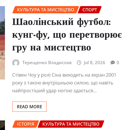
КУЛЬТУРА ТА МИСТЕЦТВО
СПОРТ
Шаолінський футбол:
кунг-фу, що перетворює
гру на мистецтво
Терещенко Владислав
Jul 8, 2026
0
Стівен Чоу у ролі Сіна виходить на екран 2001
року з такою внутрішньою силою, що навіть
найпростіший удар ногою здається…
READ MORE
ІСТОРІЯ
КУЛЬТУРА ТА МИСТЕЦТВО