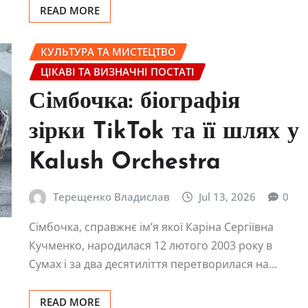
READ MORE
КУЛЬТУРА ТА МИСТЕЦТВО
ЦІКАВІ ТА ВИЗНАЧНІ ПОСТАТІ
Сімбочка: біографія
зірки TikTok та її шлях у
Kalush Orchestra
Терещенко Владислав
Jul 13, 2026
0
Сімбочка, справжнє ім’я якої Каріна Сергіївна
Кучменко, народилася 12 лютого 2003 року в
Сумах і за два десятиліття перетворилася на…
READ MORE