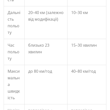
Дальні
20–40 км (залежно
10–30 км
сть
від модифікації)
польо
ту
Час
близько 23
15–30 хвилин
польо
хвилин
ту
Макси
до 80 км/год
40–80 км/год
мальн
а
швидк
ість