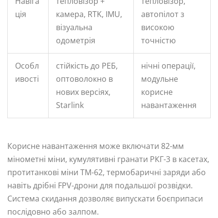
Навіга
тепловізор +
тепловізор,
ція
камера, RTK, IMU,
автопілот з
візуальна
високою
одометрія
точністю
Особл
стійкість до РЕБ,
нічні операції,
ивості
оптоволокно в
модульне
нових версіях,
корисне
Starlink
навантаження
Корисне навантаження може включати 82-мм
мінометні міни, кумулятивні гранати РКГ-3 в касетах,
протитанкові міни ТМ-62, термобаричні заряди або
навіть дрібні FPV-дрони для подальшої розвідки.
Система скидання дозволяє випускати боєприпаси
послідовно або залпом.