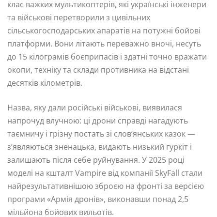
клас важких мультикоптерів, які українські інженери
та військові перетворили з цивільних
сільськогосподарських апаратів на потужні бойові
платформи. Вони літають переважно вночі, несуть
до 15 кілограмів боєприпасів і здатні точно вражати
окопи, техніку та склади противника на відстані
десятків кілометрів.
Назва, яку дали російські військові, виявилася
напрочуд влучною: ці дрони справді нагадують
таємничу і грізну постать зі слов’янських казок —
з’являються зненацька, видають низький гуркіт і
залишають після себе руйнування. У 2025 році
моделі на кшталт Vampire від компанії SkyFall стали
найрезультативнішою зброєю на фронті за версією
програми «Армія дронів», виконавши понад 2,5
мільйона бойових вильотів.