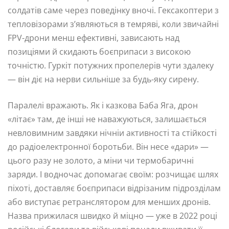
солдатів саме через поведінку вночі. Гексакоптери з
тепловізорами з’являються в темряві, коли звичайні
FPV-дрони менш ефективні, зависають над
позиціями й скидають боєприпаси з високою
точністю. Гуркіт потужних пропелерів чути здалеку
— він діє на нерви сильніше за будь-яку сирену.
Паралелі вражають. Як і казкова Баба Яга, дрон
«літає» там, де інші не наважуються, залишається
невловимним завдяки нічніи активності та стійкості
до радіоелектронної боротьби. Він несе «дари» —
цього разу не золото, а міни чи термобаричні
заряди. І водночас допомагає своїм: розчищає шлях
піхоті, доставляє боєприпаси відрізаним підрозділам
або виступає ретранслятором для менших дронів.
Назва прижилася швидко й міцно — уже в 2022 році