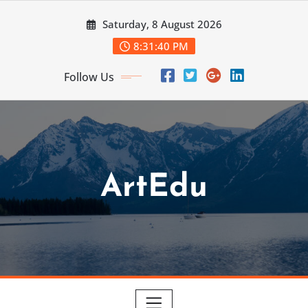
Skip
Saturday, 8 August 2026
to
content
8:31:42 PM
Follow Us
ArtEdu