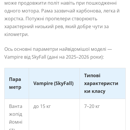
може продовжити політ навіть при пошкодженні
одного мотора. Рама зазвичай карбонова, легка й
жорстка. Потужні пропелери створюють
характерний низький рев, який добре чути за
кілометри.
Ось основні параметри найвідомішої моделі —
Vampire від SkyFall (дані на 2025–2026 роки):
Типові
Пара
Vampire (SkyFall)
характеристи
метр
ки класу
Ванта
до 15 кг
7–20 кг
жопід
йомні
сть