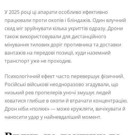
У 2025 році ці апарати особливо ефективно
працювали проти окопів і бліндажів. Один влучний
скид міг зруйнувати кілька укриттів одразу. Дрони
також використовували для дистанційного
мінування тилових доріг противника та доставки
вантажів на передові позиції, куди наземний
транспорт уже не проходив.
Психологічний ефект часто перевершує фізичний.
Російські військові неодноразово згадували, що
низький рев пропелерів уночі змушує людей
ховатися глибше в окопи й втрачати концентрацію.
Дрон ніби «полює» — може кружляти, вичікувати й
наносити удар у найневдаліший момент.