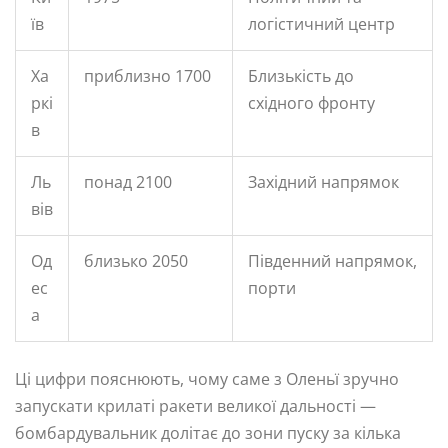
їв
логістичний центр
Ха
приблизно 1700
Близькість до
ркі
східного фронту
в
Ль
понад 2100
Західний напрямок
вів
Од
близько 2050
Південний напрямок,
ес
порти
а
Ці цифри пояснюють, чому саме з Оленьї зручно
запускати крилаті ракети великої дальності —
бомбардувальник долітає до зони пуску за кілька