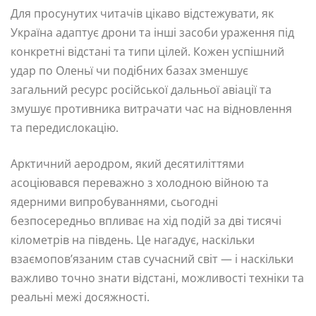
Для просунутих читачів цікаво відстежувати, як
Україна адаптує дрони та інші засоби ураження під
конкретні відстані та типи цілей. Кожен успішний
удар по Оленьї чи подібних базах зменшує
загальний ресурс російської дальньої авіації та
змушує противника витрачати час на відновлення
та передислокацію.
Арктичний аеродром, який десятиліттями
асоціювався переважно з холодною війною та
ядерними випробуваннями, сьогодні
безпосередньо впливає на хід подій за дві тисячі
кілометрів на південь. Це нагадує, наскільки
взаємопов’язаним став сучасний світ — і наскільки
важливо точно знати відстані, можливості техніки та
реальні межі досяжності.