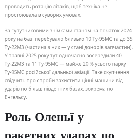
проводить ротацію літаків, щоб техніка не
простоювала в суворих умовах.
За супутниковими знімками станом на початок 2024
року на базі перебувало близько 10 Ту-95МС та до 35
Ту-22М3 (частина з них — у стані донорів запчастин).
У травні 2025 року тут одночасно зосередили 40
Ту-22М3 та 11 Ту-95МС — майже 20 % усього парку
Ту-95МС російської дальньої авіації. Таке скупчення
свідчить про спроби захистити цінні машини від
ударів по більш південних базах, зокрема по
Енгельсу.
Роль Оленьї у
ракетних ударах по