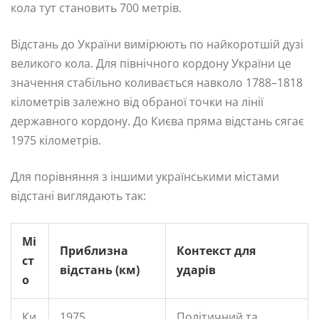
кола тут становить 700 метрів.
Відстань до України вимірюють по найкоротшій дузі
великого кола. Для північного кордону України це
значення стабільно коливається навколо 1788–1818
кілометрів залежно від обраної точки на лінії
державного кордону. До Києва пряма відстань сягає
1975 кілометрів.
Для порівняння з іншими українськими містами
відстані виглядають так:
Мі
Приблизна
Контекст для
ст
відстань (км)
ударів
о
Ки
1975
Політичний та