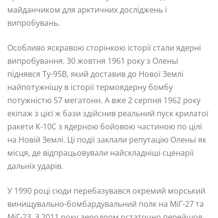
майданчиком для арктичних досліджень і
випробувань.
Особливо яскравою сторінкою історії стали ядерні
випробування. 30 жовтня 1961 року з Оленьї
піднявся Ту-95В, який доставив до Нової Землі
найпотужнішу в історії термоядерну бомбу
потужністю 57 мегатонн. А вже 2 серпня 1962 року
екіпаж з цієї ж бази здійснив реальний пуск крилатої
ракети К-10С з ядерною бойовою частиною по цілі
на Новій Землі. Ці події заклали репутацію Оленьї як
місця, де відпрацьовували найскладніші сценарії
дальніх ударів.
У 1990 році сюди перебазувався окремий морський
винищувально-бомбардувальний полк на МіГ-27 та
МіГ-23. З 2011 року аеродром остаточно перейшов