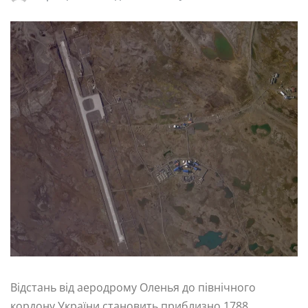
Відстань від аеродрому Оленья до північного
кордону України становить приблизно 1788