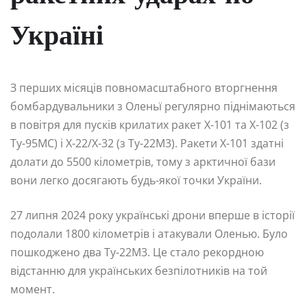
Україні
З перших місяців повномасштабного вторгнення
бомбардувальники з Оленьї регулярно піднімаються
в повітря для пусків крилатих ракет Х-101 та Х-102 (з
Ту-95МС) і Х-22/Х-32 (з Ту-22М3). Ракети Х-101 здатні
долати до 5500 кілометрів, тому з арктичної бази
вони легко досягають будь-якої точки України.
27 липня 2024 року українські дрони вперше в історії
подолали 1800 кілометрів і атакували Оленью. Було
пошкоджено два Ту-22М3. Це стало рекордною
відстанню для українських безпілотників на той
момент.