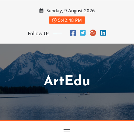
Skip
Sunday, 9 August 2026
to
content
5:42:50 PM
Follow Us
ArtEdu