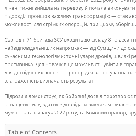
лічені тижні вийшла на передову й почала виконувати с
підрозділ пройшов важливу трансформацію — став ае
можливості для стрімких операцій, при цьому зберігши
Сьогодні 71 бригада ЗСУ входить до складу 8-го десан
найвідповідальніших напрямках — від Сумщини до східни
сучасними технологіями: точні удари дронів, швидкі р
противника. Для новачків це можливість увійти в спра
для досвідчених воїнів — простір для застосування на
злагодженість визначають результат.
Підрозділ демонструє, як бойовий досвід перетворює 
оснащену силу, здатну відповідати викликам сучасної 
мужність та відвагу» 2022 року, та Бойовий прапор, вр
Table of Contents