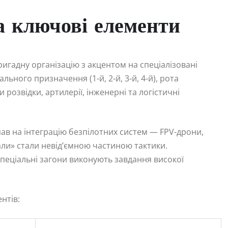
а ключові елементи
гадну організацію з акцентом на спеціалізовані
льного призначення (1-й, 2-й, 3-й, 4-й), рота
 розвідки, артилерії, інженерні та логістичні
ав на інтеграцію безпілотних систем — FPV-дрони,
али» стали невід’ємною частиною тактики.
спеціальні загони виконують завдання високої
нтів: