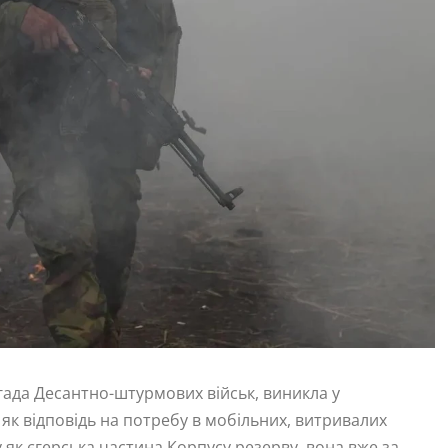
гада Десантно-штурмових військ, виникла у
 відповідь на потребу в мобільних, витривалих
 як єгерська частина Корпусу резерву, вона вже за