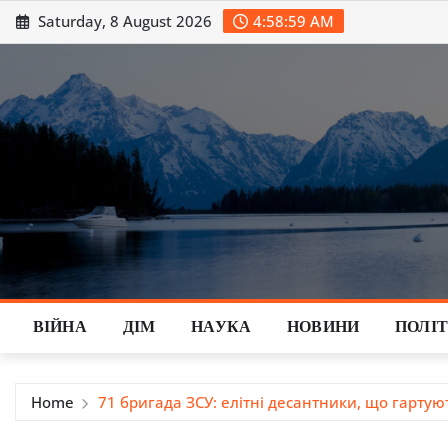
Skip
Saturday, 8 August 2026
4:59:00 AM
to
content
ВІЙНА
ДІМ
НАУКА
НОВИНИ
ПОЛІ
Home
71 бригада ЗСУ: елітні десантники, що гартуют