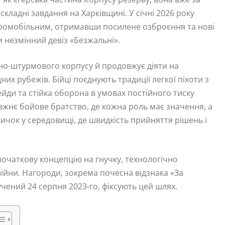
кладні завдання на Харківщині. У січні 2026 року
ромобільним, отримавши посилене озброєння та нові
 незмінний девіз «Безжальні».
тно-штурмового корпусу й продовжує діяти на
х рубежів. Бійці поєднують традиції легкої піхоти з
ейди та стійка оборона в умовах постійного тиску
вжнє бойове братство, де кожна роль має значення, а
вичок у середовищі, де швидкість прийняття рішень і
початкову концепцію на гнучку, технологічно
війни. Нагороди, зокрема почесна відзнака «За
учений 24 серпня 2023-го, фіксують цей шлях.