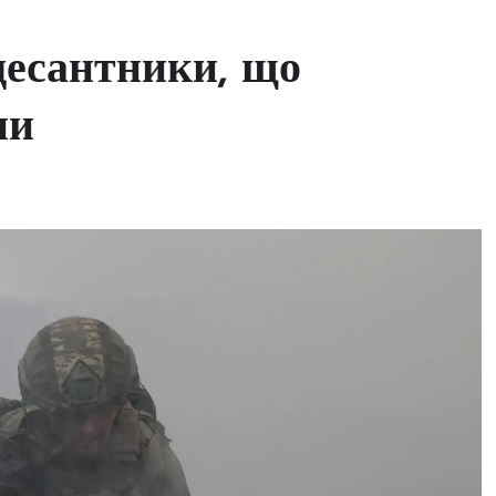
 десантники, що
ни