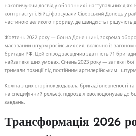
накопичуючи досвід у оборонних і наступальних діях.
контрнаступі. Бійці форсували Сіверський Донець у райо
частиною великого прориву, де швидкість і рішучість д
Жовтень 2022 року — бої на Донеччині, зокрема оборон
масований штурм російських сил, включно із загоном 
бригади РФ. Цей епізод засвідчив здатність 71 брига
найзапекліших умовах. Січень 2023 року — запеклі бої 
тримали позиції під постійним артилерійським і штур
Кожна з цих сторінок додавала бригаді впевненості та 
на специфічний рельєф, підрозділ еволюціонував до бі
завдань.
Трансформація 2026 рок