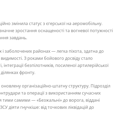
ійно змінила статус з єгерської на аеромобільну.
значне зростання оснащеності та вогневої потужності
ання завдань.
х і заболочених районах — легка піхота, здатна до
 видимості. З роками бойового досвіду стало
, інтеграції безпілотників, посиленої артилерійської
 ділянках фронту.
 оновлену організаційно-штатну структуру. Підрозділ
нтрудари та операції з використанням сучасних
 тими самими — «Безжальні» до ворога, віддані
СУ діяти гнучкіше: від точкових ліквідацій до