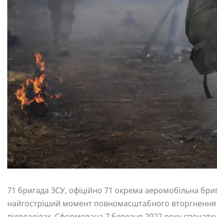
71 бригада ЗСУ, офіційно 71 окрема аеромобільна бри
найгостріший момент повномасштабного вторгнення як
підрозділах. Сформована 7 березня 2022 року спочатку