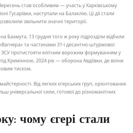
 Вересень став особливим — участь у Харківському
ні Гусарівки, наступали на Балаклію. Ці дії стали
озволили звільнити значні території.
а Бахмута. 13 грудня того ж року підрозділи відбили
«Вагнера» та частинами 31-ї десантно-штурмової
ди ЗСУ протистояти елітним ворожим формуванням у
під Кремінною. 2024 рік — оборона Авдіївки, де воїни
мовим тиском.
майстерності. Від легких єгерських груп, орієнтованих
льш універсальної сили, готової до різноманітних
у: чому єгері стали