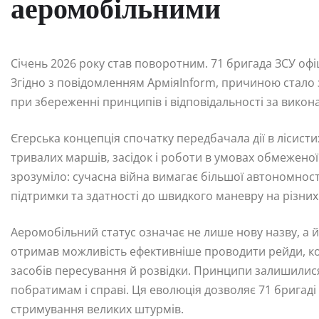
аеромобільними
Січень 2026 року став поворотним. 71 бригада ЗСУ офіц
Згідно з повідомленням АрміяInform, причиною стало 
при збереженні принципів і відповідальності за викон
Єгерська концепція спочатку передбачала дії в лісисти
тривалих маршів, засідок і роботи в умовах обмеженої
зрозуміло: сучасна війна вимагає більшої автономності
підтримки та здатності до швидкого маневру на різних
Аеромобільний статус означає не лише нову назву, а й
отримав можливість ефективніше проводити рейди, ко
засобів пересування й розвідки. Принципи залишилися
побратимам і справі. Ця еволюція дозволяє 71 бригаді З
стримування великих штурмів.